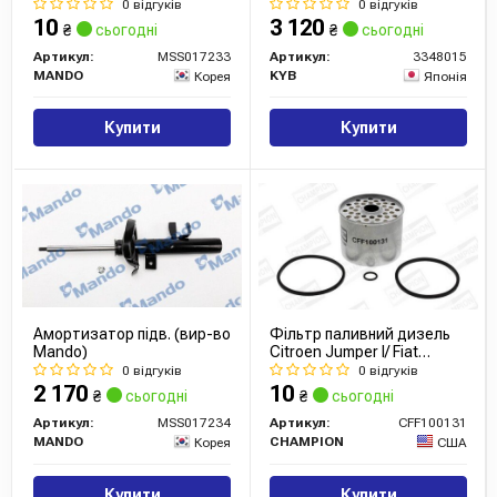
прав. (вир-во Mando)
0 відгуків
0 відгуків
10
3 120
₴
сьогодні
₴
сьогодні
Артикул:
MSS017233
Артикул:
3348015
MANDO
KYB
Корея
Японія
Купити
Купити
Амортизатор підв. (вир-во
Фільтр паливний дизель
Mando)
Citroen Jumper I/ Fiat
Ducato (CFF100131)
0 відгуків
0 відгуків
CHAMPION
2 170
10
₴
сьогодні
₴
сьогодні
Артикул:
MSS017234
Артикул:
CFF100131
MANDO
CHAMPION
Корея
США
Купити
Купити