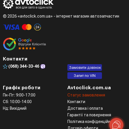
Третій варіант - зробити замовлення в телефонному
режимі при розмові з менеджером
© 2026 «avtoclick.com.ua» - інтернет магазин автозапчастин
Четвертий варіант - замовити через доступні месенджери
(viber, telegram)
Контакти
(068)
344-33-46
Замовити дзвінок
Запит по VIN
Графік роботи
Avtoclick.com.ua
Пн-Пт: 9:00-17:00
Статус замовлення
Сб: 10:00-14:00
Контакти
Нд: Вихідний
Доставка і оплата
Гарантії та повернення
Політика конфіденційності
Договір оферти