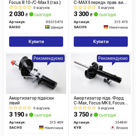
Focus III 10-/C-Max II (газ.)
C-MAX II передн. прав. вир-
во SACHS)
0 відгуків
0 відгуків
2 030
3 300
₴
сьогодні
₴
сьогодні
Артикул:
RS315470
Артикул:
315 470
RAISO
SACHS
Швеція
Німеччина
Купити
Купити
Рекомендуємо
Рекомендуємо
Амортизатор підвіски
Амортизатор підв. Форд
лівий
C-Max, Focus MK II, Focus
C-Max передн. лів. газов.
0 відгуків
0 відгуків
Excel-G (вир-во Kayaba)
3 190
3 750
₴
сьогодні
₴
сьогодні
Артикул:
315 469
Артикул:
334841
SACHS
KYB
Німеччина
Японія