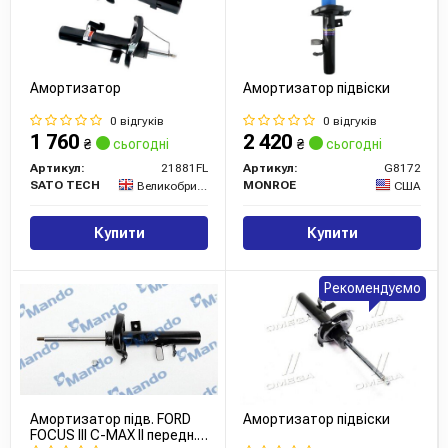
Амортизатор
Амортизатор підвіски
0 відгуків
0 відгуків
1 760
2 420
₴
сьогодні
₴
сьогодні
Артикул:
21881FL
Артикул:
G8172
SATO TECH
MONROE
Великобританія
США
Купити
Купити
Рекомендуємо
Амортизатор підв. FORD
Амортизатор підвіски
FOCUS III C-MAX II передн.