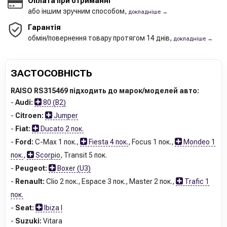
Оплата при отриманні
або іншим зручним способом,
докладніше →
Гарантія
обмін/повернення товару протягом 14 днів,
докладніше →
ЗАСТОСОВНІСТЬ
RAISO RS315469 підходить до марок/моделей авто:
-
Audi:
80 (B2)
-
Citroen:
Jumper
-
Fiat:
Ducato 2 пок.
-
Ford:
C-Max 1 пок.
,
Fiesta 4 пок.
,
Focus 1 пок.
,
Mondeo 1
пок.
,
Scorpio
,
Transit 5 пок.
-
Peugeot:
Boxer (U3)
-
Renault:
Clio 2 пок.
,
Espace 3 пок.
,
Master 2 пок.
,
Trafic 1
пок.
-
Seat:
Ibiza I
-
Suzuki:
Vitara