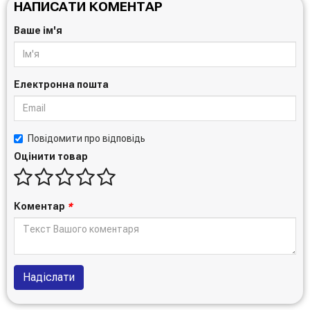
НАПИСАТИ КОМЕНТАР
AV6118K001CBD
BV6118K001BBC
Ваше ім'я
AV6118K001AAD
1703062
1703061
1709760
Електронна пошта
1710545
6118K001AAB
1686681
1731863
Повідомити про відповідь
1693276
Оцінити товар
1710546
BV6118K001AEA
BV6118K001BBB
Коментар
*
1710543
CV6118K001CAB
1682818
AV6118K001ACD
BV6118K001ABC
Надіслати
1682820
AV6118K001ABD