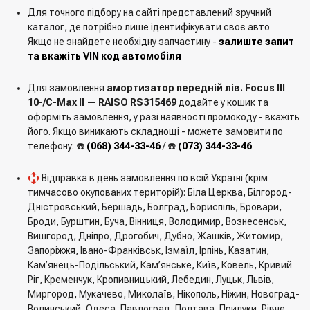
1693278
Для точного підбору на сайті представлений зручний
1722080
каталог, де потрібно лише ідентифікувати своє авто
1689384
Якщо не знайдете необхідну запчастину -
залиште запит
1699185
та вкажіть VIN код автомобіля
AV6118K001CCB
Для замовлення
амортизатор передній лів. Focus III
10-/C-Max II — RAISO RS315469
додайте у кошик та
оформіть замовлення, у разі наявності промокоду - вкажіть
його. Якщо виникають складнощі - можете замовити по
телефону: ☎️
(068) 344-33-46
/ ☎️
(073) 344-33-46
Відправка в день замовлення по всій Україні (крім
тимчасово окупованих територій): Біла Церква, Білгород-
Дністровський, Бершадь, Болград, Бориспіль, Бровари,
Броди, Бурштин, Буча, Вінниця, Володимир, Вознесенськ,
Вишгород, Дніпро, Дрогобич, Дубно, Жашків, Житомир,
Запоріжжя, Івано-Франківськ, Ізмаїл, Ірпінь, Казатин,
Кам’янець-Подільський, Кам’янське, Київ, Ковель, Кривий
Ріг, Кременчук, Кропивницький, Лебедин, Луцьк, Львів,
Миргород, Мукачево, Миколаїв, Нікополь, Ніжин, Новоград-
Волинський, Одеса, Павлоград, Полтава, Прилуки, Рівне,