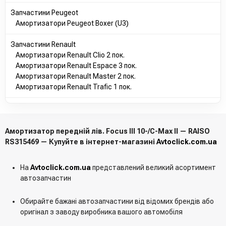
AV6118K001ACE
Запчастини Peugeot
AV6118K001ABC
Амортизатори Peugeot Boxer (U3)
AV6118K001CAE
1682455
Запчастини Renault
MEBV6J18K045AA
Амортизатори Renault Clio 2 пок.
1682819
Амортизатори Renault Espace 3 пок.
1709761
Амортизатори Renault Master 2 пок.
1699186
Амортизатори Renault Trafic 1 пок.
BV6118K001AAC
AV6118K001ACC
BV6118K001BCC
AV6118K001AAE
Амортизатор передній лів. Focus III 10-/C-Max II — RAISO
AV6118K001CCD
RS315469 — Купуйте в інтернет-магазині
Avtoclick.com.ua
1756836
1682555
1851890
На
Avtoclick.com.ua
представлений великий асортимент
1710074
автозапчастин
1689383
AV6118K001CCC
Обирайте бажані автозапчастини від відомих брендів або
1699184
оригінал з заводу виробника вашого автомобіля
1686682