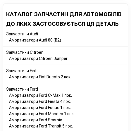
1710069
AV6118K001AAC
КАТАЛОГ ЗАПЧАСТИН ДЛЯ АВТОМОБІЛІВ
1844591
1781464
ДО ЯКИХ ЗАСТОСОВУЄТЬСЯ ЦЯ ДЕТАЛЬ
1689385
1682556
Запчастини Audi
1704766
Амортизатори Audi 80 (B2)
1709759
BV6118K001AGA
Запчастини Citroen
BV6118K001AAB
Амортизатори Citroen Jumper
AV6118K001ABE
2264313
Запчастини Fiat
AV6118K001CAC
Амортизатори Fiat Ducato 2 пок.
BV6118K001SBE
BV6118001BCC
Запчастини Ford
AV6118K001CAB
Амортизатори Ford C-Max 1 пок.
BV6118K001BAC
Амортизатори Ford Fiesta 4 пок.
BV6118K001SBF
Амортизатори Ford Focus 1 пок.
BV6118K001ACC
Амортизатори Ford Mondeo 1 пок.
BV6118K001ACB
Амортизатори Ford Scorpio
BV6118K001ACD
Амортизатори Ford Transit 5 пок.
AV6118K001CBE