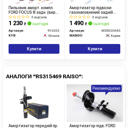
Пильовик аморт. компл.
Амортизатор підвіски
FORD FOCUS III задн. (вир-
газонаповнений задній
во Kayaba)
Ford Focus (11-)
0 відгуків
0 відгуків
(MSS020643) MANDO
1 230
1 490
₴
сьогодні
₴
сьогодні
Артикул:
910202
Артикул:
MSS020643
KYB
MANDO
Японія
Корея
Купити
Купити
АНАЛОГИ "RS315469 RAISO":
Рекомендуємо
Амортизатор передній пр.
Амортизатор підв. FORD