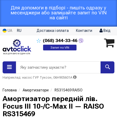
Для допомоги в підборі - пишіть одразу у
месенджери або залишайте запит по VIN
на сайті
UA
RU
Доставка і оплата
Контакти
Вхід
(068)
344-33-46
Запит по VIN
Яку запчастину шукаєте?
Наприклад: насос ГУР Туксон, 06H905601A
Головна
Амортизатори
RS315469 RAISO
Амортизатор передній лів.
Focus III 10-/C-Max II — RAISO
RS315469