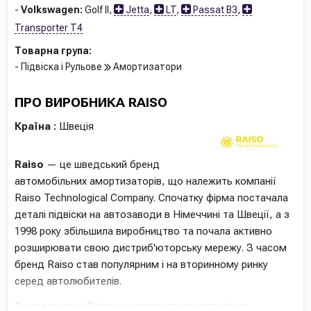
-
Volkswagen:
Golf II
,
Jetta
,
LT
,
Passat B3
,
Transporter T4
Товарна група:
- Підвіска і Рульове
Амортизатори
ПРО ВИРОБНИКА RAISO
Країна :
Швеція
Raiso
— це шведський бренд
автомобільних амортизаторів, що належить компанії
Raiso Technological Company. Спочатку фірма постачала
деталі підвіски на автозаводи в Німеччині та Швеції, а з
1998 року збільшила виробництво та почала активно
розширювати свою дистриб'юторську мережу. З часом
бренд Raiso став популярним і на вторинному ринку
серед автолюбителів.
В асортименті Raiso є амортизатори для різних