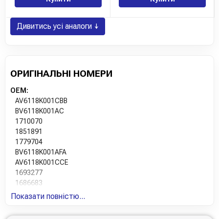
Дивитись усі аналоги ↓
ОРИГІНАЛЬНІ НОМЕРИ
OEM:
AV6118K001CBB
BV6118K001AC
1710070
1851891
1779704
BV6118K001AFA
AV6118K001CCE
1693277
1686683
AV6118K001CAD
Показати повністю...
BV6118K001ADA
AV6118K001CBC