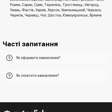
Ромни, Сарни, Суми, Тернопіль, Тростянець, Ужгород,
Умань, Фастів, Харків, Херсон, Хмельницький, Черкаси,
Чернігів, Чернівці, Чоп, Шостка, Южноукраїнськ, Яремче
Часті запитання
Як оформити замовлення?
Перший варіант - це додати товар у кошик, перейти до
Як сплатити замовлення?
нього та вказати всю необхідну інформацію про
отримувача, спосіб доставки, спосіб оплати
- При отриманні товару в точці видачі
Другий варіант - додати товар у кошик і в полі "Швидке
- При отримані товару на пошті (накладений платіж)
замовлення" вказати номер телефону. Вам одразу
- Зробити оплату по реквізитам (надасть менеджер)
зателефонує менеджер для підтвердження та уточнення
- LiqPay при оформленні замовлення через кошик
даних