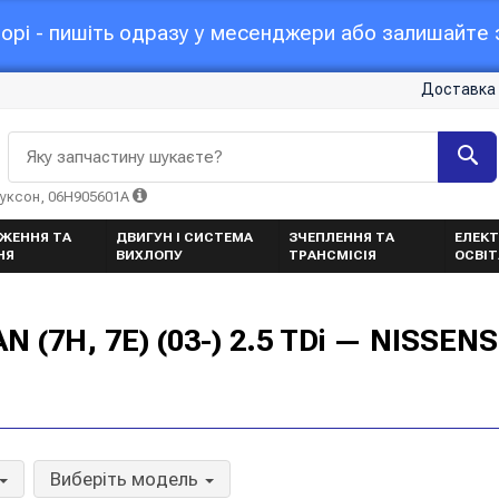
орі - пишіть одразу у месенджери або залишайте з
Доставка 
Яку запчастину шукаєте?
Туксон, 06H905601A
ЖЕННЯ ТА
ДВИГУН І СИСТЕМА
ЗЧЕПЛЕННЯ ТА
ЕЛЕКТ
НЯ
ВИХЛОПУ
ТРАНСМІСІЯ
ОСВІ
(7H, 7E) (03-) 2.5 TDi — NISSENS
Виберіть модель