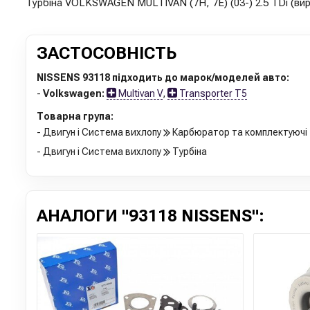
Турбіна VOLKSWAGEN MULTIVAN (7H, 7E) (03-) 2.5 TDi (вир
ЗАСТОСОВНІСТЬ
NISSENS 93118 підходить до марок/моделей авто:
-
Volkswagen:
Multivan V
,
Transporter T5
Товарна група:
- Двигун і Система вихлопу
Карбюратор та комплектуючі
- Двигун і Система вихлопу
Турбіна
АНАЛОГИ "93118 NISSENS":