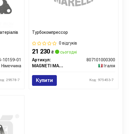
атеріалів
Турбокомпрессор
0 відгуків
21 230
₴
сьогодні
4-10159-01
Артикул:
807101000300
Німеччина
MAGNETI MARELLI
Італія
Купити
од: 29578-7
Код: 975453-7