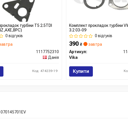
рокладок турбіни T5 2.5TDI
Комплект прокладок турбіни V
NZ,AXE,BPC)
3.2 03-09
0 відгуків
0 відгуків
390
завтра
₴
завтра
1117752310
Артикул:
11
Данія
Vika
Купити
Код: 474239-19
Ко
070145701EV