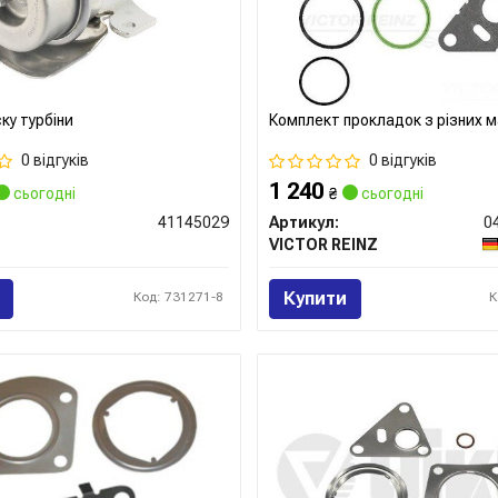
ку турбіни
Комплект прокладок з різних м
0 відгуків
0 відгуків
1 240
сьогодні
₴
сьогодні
41145029
Артикул:
0
VICTOR REINZ
Купити
Код: 731271-8
К