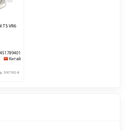
W T5 VR6
451789401
Китай
д: 597782-8