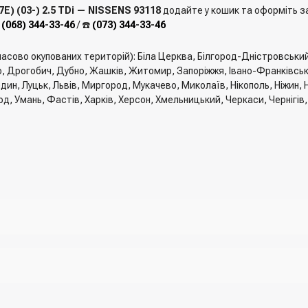
) (03-) 2.5 TDi — NISSENS 93118
додайте у кошик та оформіть за
️
(068) 344-33-46
/ ☎️
(073) 344-33-46
мчасово окупованих територій): Біла Церква, Білгород-Дністровськи
, Дрогобич, Дубно, Жашків, Житомир, Запоріжжя, Івано-Франківськ, 
един, Луцьк, Львів, Миргород, Мукачево, Миколаїв, Нікополь, Ніжин
од, Умань, Фастів, Харків, Херсон, Хмельницький, Черкаси, Чернігів
го та вказати всю необхідну інформацію про отримувача, спосіб дос
замовлення" вказати номер телефону. Вам одразу зателефонує мене