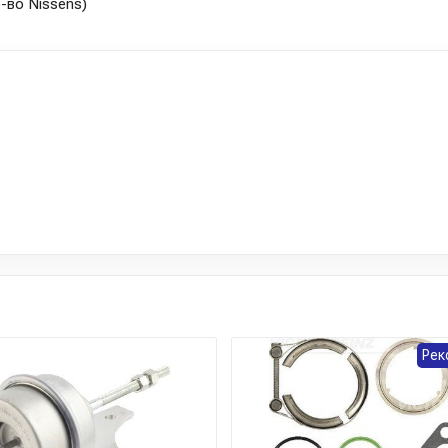
-во Nissens)
Рек