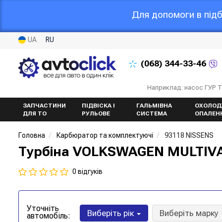
Для допомоги в підб
UA
RU
(068)
344-33-46
Наприклад: насос ГУР 
ЗАПЧАСТИНИ
ПІДВІСКА І
ГАЛЬМІВНА
ОХОЛОД
ДЛЯ ТО
РУЛЬОВЕ
СИСТЕМА
ОПАЛЕН
Головна
Карбюратор та комплектуючі
93118 NISSENS
Турбіна VOLKSWAGEN MULTIVAN 
0 відгуків
Уточніть
Виберіть рік
Виберіть марку
автомобіль: