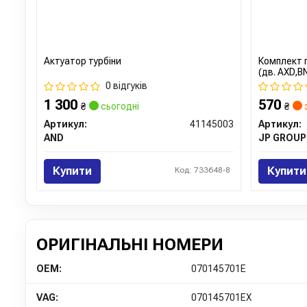
Актуатор турбіни
Комплект п
(дв. AXD,B
0 відгуків
1 300
570
₴
сьогодні
₴
Артикул:
41145003
Артикул:
AND
JP GROUP
Купити
Купити
Код: 733648-8
ОРИГІНАЛЬНІ НОМЕРИ
OEM:
070145701E
VAG:
070145701EX