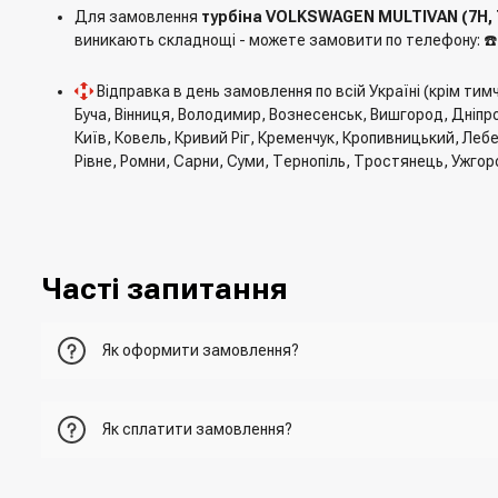
Для замовлення
турбіна VOLKSWAGEN MULTIVAN (7H, 7E
виникають складнощі - можете замовити по телефону: ☎
Відправка в день замовлення по всій Україні (крім ти
Буча, Вінниця, Володимир, Вознесенськ, Вишгород, Дніпро
Київ, Ковель, Кривий Ріг, Кременчук, Кропивницький, Леб
Рівне, Ромни, Сарни, Суми, Тернопіль, Тростянець, Ужгор
Часті запитання
Як оформити замовлення?
Перший варіант - це додати товар у кошик, перейти до ньо
Як сплатити замовлення?
Другий варіант - додати товар у кошик і в полі "Швидке 
- При отриманні товару в точці видачі