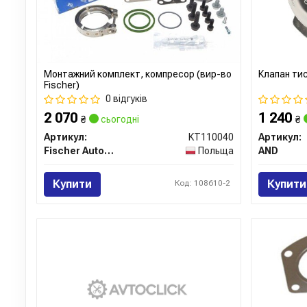
Монтажний комплект, компресор (вир-во
Клапан тис
Fischer)
0 відгуків
2 070
1 240
₴
сьогодні
₴
Артикул:
KT110040
Артикул:
Fischer Automotive One (FA1)
Польща
AND
Купити
Купити
Код: 108610-2