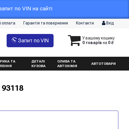
апит по VIN на сайті
і оплата
Гарантія та повернення
Контакти
Вхід
У вашому кошику
Запит по VIN
0 товарів
на
0 ₴
РИКА ТА
ДЕТАЛІ
ОЛИВА ТА
АВТОТОВАРИ
ТЛЕННЯ
КУЗОВА
АВТОХІМІЯ
 93118