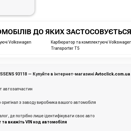
МОБІЛІВ ДО ЯКИХ ЗАСТОСОВУЄТЬСЯ
уючі Volkswagen
Карбюратор та комплектуючі Volkswage
Transporter T5
NISSENS 93118 — Купуйте в інтернет-магазині
Avtoclick.com.ua
т автозапчастин
о оригінал з заводу виробника вашого автомобіля
алог, де потрібно лише ідентифікувати своє авто
 та вкажіть VIN код автомобіля