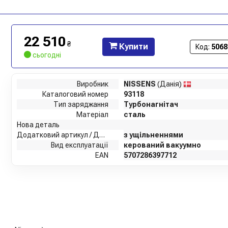
22 510
₴
Купити
Код:
5068
сьогодні
Виробник
NISSENS
(Данія)
Каталоговий номер
93118
Тип заряджання
Турбонагнітач
Матеріал
сталь
Нова деталь
Додатковий артикул / Додаткова інформація
з ущільненнями
Вид експлуатації
керований вакуумно
EAN
5707286397712