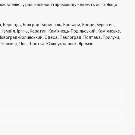
мовлення, у разі наявності промокоду - вкажіть його. Якщо
й, Бершадь, Болград, Бориспіль, Бровари, Броди, Бурштин,
Ізмаїл, Ірпінь, Казатин, Кам’янець-Подільський, Кам’янське,
, Новоград-Волинський, Одеса, Павлоград, Полтава, Прилуки,
, Чернівці, Чоп, Шостка, Южноукраїнськ, Яремче
тавки, спосіб оплати
джер для підтвердження та уточнення даних