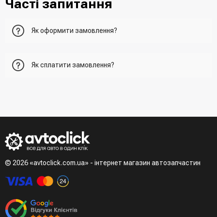
Часті запитання
Як оформити замовлення?
Перший варіант - це додати товар у кошик, перейти до
Як сплатити замовлення?
нього та вказати всю необхідну інформацію про
отримувача, спосіб доставки, спосіб оплати
- При отриманні товару в точці видачі
Другий варіант - додати товар у кошик і в полі "Швидке
- При отримані товару на пошті (накладений платіж)
замовлення" вказати номер телефону. Вам одразу
- Зробити оплату по реквізитам (надасть менеджер)
зателефонує менеджер для підтвердження та уточнення
- LiqPay при оформленні замовлення через кошик
даних
Третій варіант - зробити замовлення в телефонному
режимі при розмові з менеджером
© 2026 «avtoclick.com.ua» - інтернет магазин автозапчастин
Четвертий варіант - замовити через доступні месенджери
(viber, telegram)