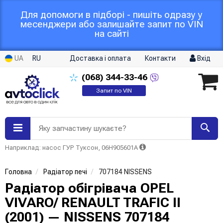
Для допомоги в підборі - пишіть одразу у
месенджери або залишайте запит по VIN
на сайті
UA
RU
Доставка і оплата
Контакти
Вхід
(068)
344-33-46
Запит по VIN
Яку запчастину шукаєте?
Наприклад: насос ГУР Туксон, 06H905601A
Головна
Радіатор печі
707184 NISSENS
Радіатор обігрівача OPEL
VIVARO/ RENAULT TRAFIC II
(2001) — NISSENS 707184