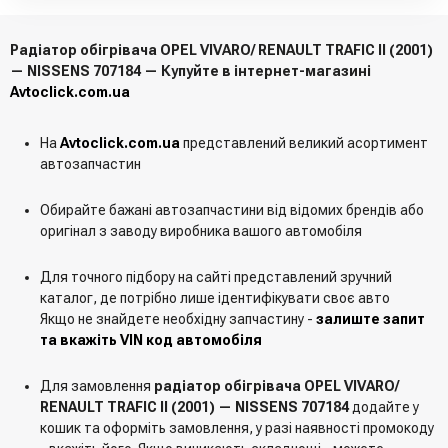
Радіатор обігрівача OPEL VIVARO/ RENAULT TRAFIC II (2001)
— NISSENS 707184 — Купуйте в інтернет-магазині
Avtoclick.com.ua
На
Avtoclick.com.ua
представлений великий асортимент
автозапчастин
Обирайте бажані автозапчастини від відомих брендів або
оригінал з заводу виробника вашого автомобіля
Для точного підбору на сайті представлений зручний
каталог, де потрібно лише ідентифікувати своє авто
Якщо не знайдете необхідну запчастину -
залиште запит
та вкажіть VIN код автомобіля
Для замовлення
радіатор обігрівача OPEL VIVARO/
RENAULT TRAFIC II (2001) — NISSENS 707184
додайте у
кошик та оформіть замовлення, у разі наявності промокоду