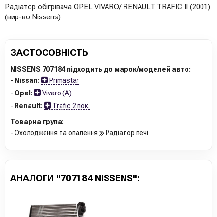
Радіатор обігрівача OPEL VIVARO/ RENAULT TRAFIC II (2001)
(вир-во Nissens)
ЗАСТОСОВНІСТЬ
NISSENS 707184 підходить до марок/моделей авто:
-
Nissan:
Primastar
-
Opel:
Vivaro (A)
-
Renault:
Trafic 2 пок.
Товарна група:
- Охолодження та опалення
Радіатор печі
АНАЛОГИ "707184 NISSENS":