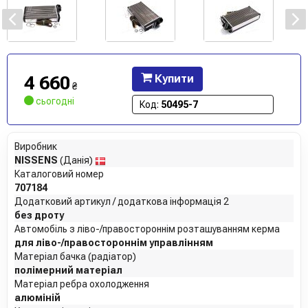
4 660
Купити
₴
сьогодні
Код:
50495-7
Виробник
NISSENS
(Данія)
Каталоговий номер
707184
Додатковий артикул / додаткова інформація 2
без дроту
Автомобіль з ліво-/правостороннім розташуванням керма
для ліво-/правостороннім управлінням
Матеріал бачка (радіатор)
полімерний матеріал
Матеріал ребра охолодження
алюміній