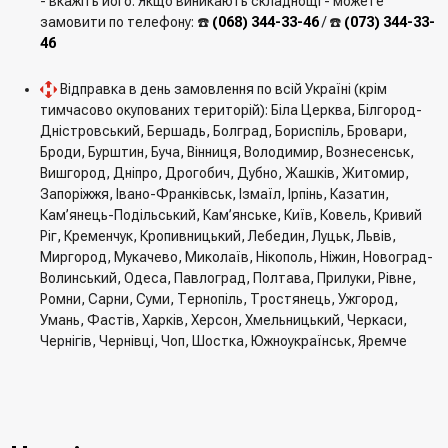
- вкажіть його. Якщо виникають складнощі - можете
замовити по телефону: ☎️
(068) 344-33-46
/ ☎️
(073) 344-33-
46
Відправка в день замовлення по всій Україні (крім
тимчасово окупованих територій): Біла Церква, Білгород-
Дністровський, Бершадь, Болград, Бориспіль, Бровари,
Броди, Бурштин, Буча, Вінниця, Володимир, Вознесенськ,
Вишгород, Дніпро, Дрогобич, Дубно, Жашків, Житомир,
Запоріжжя, Івано-Франківськ, Ізмаїл, Ірпінь, Казатин,
Кам’янець-Подільський, Кам’янське, Київ, Ковель, Кривий
Ріг, Кременчук, Кропивницький, Лебедин, Луцьк, Львів,
Миргород, Мукачево, Миколаїв, Нікополь, Ніжин, Новоград-
Волинський, Одеса, Павлоград, Полтава, Прилуки, Рівне,
Ромни, Сарни, Суми, Тернопіль, Тростянець, Ужгород,
Умань, Фастів, Харків, Херсон, Хмельницький, Черкаси,
Чернігів, Чернівці, Чоп, Шостка, Южноукраїнськ, Яремче