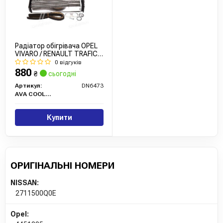
Радіатор обігрівача OPEL
VIVARO / RENAULT TRAFIC II
(2001) (вир-во AVA)
0 відгуків
880
₴
сьогодні
Артикул:
DN6473
AVA COOLING
Купити
ОРИГІНАЛЬНІ НОМЕРИ
NISSAN:
2711500Q0E
Opel: