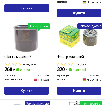
BOSCH
Німеччина
Купити
Купити
Рекомендуємо
Топ продажів
Фільтр масляний
Фільтр масляний
0 відгуків
0 відгуків
260
320
₴
сьогодні
₴
сьогодні
Артикул:
WL7200
Артикул:
W811/80
WIX FILTERS
MANN
Польща
Німеччина
Купити
Купити
Рекомендуємо
Топ продажів