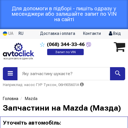
Для допомоги в підборі - пишіть одразу у
месенджери або залишайте запит по VIN
на сайті
UA
RU
Доставка і оплата
Контакти
Вхід
(068)
344-33-46
Запит по VIN
Яку запчастину шукаєте?
Наприклад: насос ГУР Туксон, 06H905601A
Головна
Mazda
Запчастини на Mazda (Мазда)
Уточніть автомобіль: