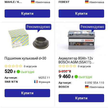
MAHLE / KNECHT
FEBEST
Німеччина
Німеччина
Купити
Купити
Рекомендуємо
Рекомендуємо
Підшипник кульковий d<30
Акумулятор 80Ah-12v
BOSCH AGM (S5A11)
(315x175x190),R,EN800
0 відгуків
0 відгуків
520
9 956
₴
₴
сьогодні
9 460
₴
сьогодні
Артикул:
M252.11
SNR NTN
Франція
Артикул:
0 092 S5A 110
BOSCH
Німеччина
Купити
Купити