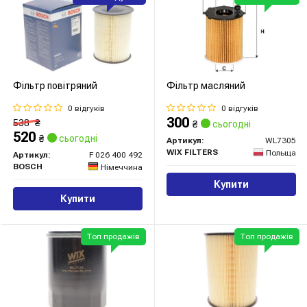
Фільтр повітряний
Фільтр масляний
0 відгуків
0 відгуків
300
538
₴
₴
сьогодні
520
₴
сьогодні
Артикул:
WL7305
WIX FILTERS
Польща
Артикул:
F 026 400 492
BOSCH
Німеччина
Купити
Купити
Топ продажів
Топ продажів