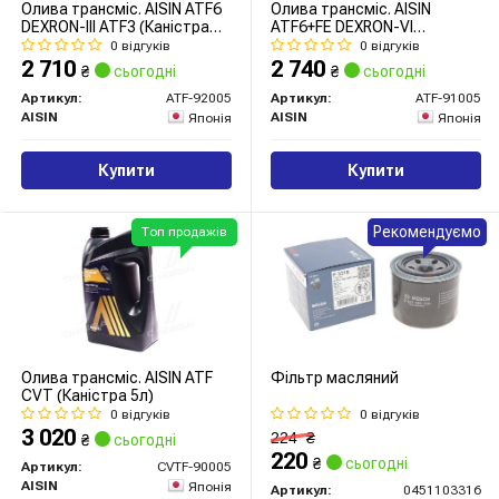
Олива трансміс. AISIN ATF6
Олива трансміс. AISIN
DEXRON-III ATF3 (Каністра
ATF6+FE DEXRON-VI
5л)
(Каністра 5л)
0 відгуків
0 відгуків
2 710
2 740
₴
сьогодні
₴
сьогодні
Артикул:
ATF-92005
Артикул:
ATF-91005
AISIN
AISIN
Японія
Японія
Купити
Купити
Рекомендуємо
Топ продажів
Олива трансміс. AISIN ATF
Фільтр масляний
CVT (Каністра 5л)
0 відгуків
0 відгуків
3 020
224
₴
₴
сьогодні
220
₴
сьогодні
Артикул:
CVTF-90005
AISIN
Японія
Артикул:
0451103316