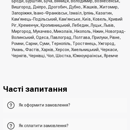
Броди, Бурштин, Буча, Вінниця, Володимир, Вознесенськ,
Вишгород, Дніпро, Дрогобич, Дубно, Жашків, Житомир,
Запоріжжя, Івано-Франківськ, Ізмаїл, Ірпінь, Казатин,
Кам’янець-Подільський, Кам’янське, Київ, Ковель, Кривий
Ріг, Кременчук, Кропивницький, Лебедин, Луцьк, Львів,
Миргород, Мукачево, Миколаїв, Нікополь, Ніжин, Новоград-
Волинський, Одеса, Павлоград, Полтава, Прилуки, Рівне,
Ромни, Сарни, Суми, Тернопіль, Тростянець, Ужгород,
Умань, Фастів, Харків, Херсон, Хмельницький, Черкаси,
Чернігів, Чернівці, Чоп, Шостка, Южноукраїнськ, Яремче
Часті запитання
Як оформити замовлення?
Перший варіант - це додати товар у кошик, перейти до
Як сплатити замовлення?
нього та вказати всю необхідну інформацію про