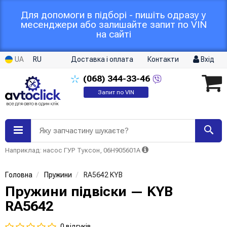
Для допомоги в підборі - пишіть одразу у
месенджери або залишайте запит по VIN
на сайті
UA
RU
Доставка і оплата
Контакти
Вхід
(068)
344-33-46
Запит по VIN
Яку запчастину шукаєте?
Наприклад: насос ГУР Туксон, 06H905601A
Головна
Пружини
RA5642 KYB
Пружини підвіски — KYB
RA5642
0 відгуків