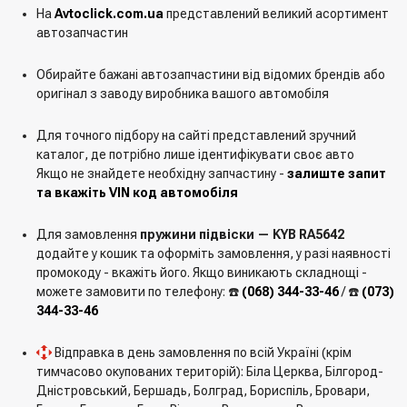
На
Avtoclick.com.ua
представлений великий асортимент
автозапчастин
Обирайте бажані автозапчастини від відомих брендів або
оригінал з заводу виробника вашого автомобіля
Для точного підбору на сайті представлений зручний
каталог, де потрібно лише ідентифікувати своє авто
Якщо не знайдете необхідну запчастину -
залиште запит
та вкажіть VIN код автомобіля
Для замовлення
пружини підвіски — KYB RA5642
додайте у кошик та оформіть замовлення, у разі наявності
промокоду - вкажіть його. Якщо виникають складнощі -
можете замовити по телефону: ☎️
(068) 344-33-46
/ ☎️
(073)
344-33-46
Відправка в день замовлення по всій Україні (крім
тимчасово окупованих територій): Біла Церква, Білгород-
Дністровський, Бершадь, Болград, Бориспіль, Бровари,