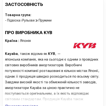
ЗАСТОСОВНІСТЬ
Товарна група:
- Підвіска і Рульове
Пружини
ПРО ВИРОБНИКА KYB
Країна :
Японія
Kayaba
, також відома як
KYB
, —
японська компанія, яка на сьогодні є одним з провідних
світових виробників амортизаторів. Виробничі
потужності компанії розташовані в кількох містах Японії,
однак її продукція швидко розходиться по всьому світу.
Завдяки високій якості та обмеженій кількості заводів,
амортизатори Kayaba за ціною практично не
поступаються оригінальним, а їх якість відповідає
світовим стандартам. Продукція Kayaba також
використовується на конвеєрах таких марок, як