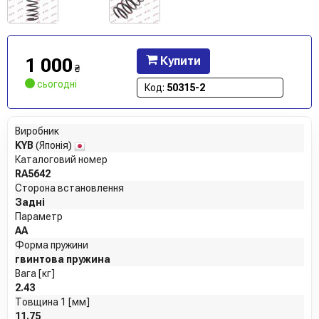
1 000
Купити
₴
сьогодні
Код:
50315-2
Виробник
KYB
(Японія)
Каталоговий номер
RA5642
Сторона встановлення
Задні
Параметр
AA
Форма пружини
гвинтова пружина
Вага [кг]
2.43
Товщина 1 [мм]
11.75