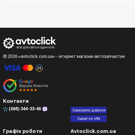
отримувача, спосіб доставки, спосіб оплати
- При отриманні товару в точці видачі
Другий варіант - додати товар у кошик і в полі "Швидке
- При отримані товару на пошті (накладений платіж)
замовлення" вказати номер телефону. Вам одразу
- Зробити оплату по реквізитам (надасть менеджер)
зателефонує менеджер для підтвердження та уточнення
- LiqPay при оформленні замовлення через кошик
даних
Третій варіант - зробити замовлення в телефонному
режимі при розмові з менеджером
© 2026 «avtoclick.com.ua» - інтернет магазин автозапчастин
Четвертий варіант - замовити через доступні месенджери
(viber, telegram)
Контакти
(068)
344-33-46
Замовити дзвінок
Запит по VIN
Графік роботи
Avtoclick.com.ua