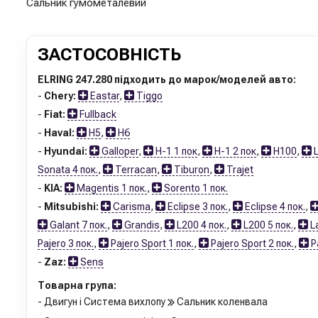
Сальник гумометалевий
ЗАСТОСОВНІСТЬ
ELRING 247.280 підходить до марок/моделей авто:
-
Chery:
Eastar
,
Tiggo
-
Fiat:
Fullback
-
Haval:
H5
,
H6
-
Hyundai:
Galloper
,
H-1 1 пок
,
H-1 2 пок
,
H100
,
L
Sonata 4 пок.
,
Terracan
,
Tiburon
,
Trajet
-
KIA:
Magentis 1 пок.
,
Sorento 1 пок.
-
Mitsubishi:
Carisma
,
Eclipse 3 пок.
,
Eclipse 4 пок.
,
Galant 7 пок.
,
Grandis
,
L200 4 пок.
,
L200 5 пок.
,
La
Pajero 3 пок.
,
Pajero Sport 1 пок.
,
Pajero Sport 2 пок.
,
Pa
-
Zaz:
Sens
Товарна група:
- Двигун і Система вихлопу
Сальник коленвала