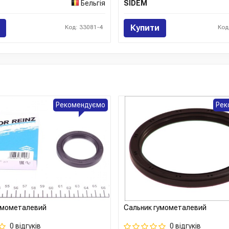
нашому магазині ви знайдете
Бельгія
SIDEM
підійде для ремонту та обслу
Купити
Код: 33081-4
Код
Сайт:
https://www.elring.de/
Усі запчастини ELRING →
Рекомендуємо
Рек
умометалевий
Сальник гумометалевий
0 відгуків
0 відгуків