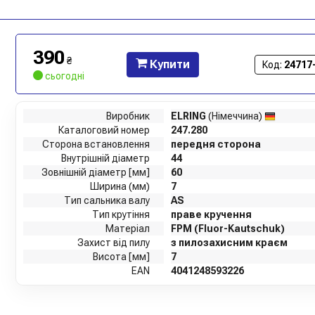
390
₴
Купити
Код:
24717
сьогодні
Виробник
ELRING
(Німеччина)
Каталоговий номер
247.280
Сторона встановлення
передня сторона
Внутрішній діаметр
44
Зовнішній діаметр [мм]
60
Ширина (мм)
7
Тип сальника валу
AS
Тип крутіння
праве кручення
Матеріал
FPM (Fluor-Kautschuk)
Захист від пилу
з пилозахисним краєм
Висота [мм]
7
EAN
4041248593226