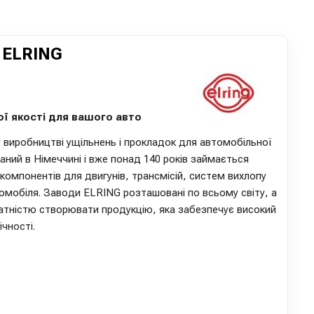
ELRING
ої якості для вашого авто
у виробництві ущільнень і прокладок для автомобільної
ний в Німеччині і вже понад 140 років займається
омпонентів для двигунів, трансмісій, систем вихлопу
омобіля. Заводи ELRING розташовані по всьому світу, а
тністю створювати продукцію, яка забезпечує високий
ічності.
ься високою точністю виготовлення і зносостійкістю.
гій і контроль якості на всіх етапах виробництва
ий результат. Ущільнення та прокладки, вироблені під