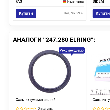
FAG
Німеччина
SIDEM
Купити
Купити
Код: 93399-4
АНАЛОГИ "247.280 ELRING":
Рекомендуємо
Сальник гумометалевий
Сальник г
0 відгуків