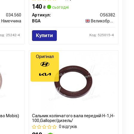
140
₴
сьогодні
034.560
Артикул:
OS6382
Німеччина
BGA
Великобританія
Купити
од: 25242-4
Код: 525015-4
Оригінал
-во Mobis)
Сальник колінчатого вала передній H-1,H-
100,Galloper/дизель/
0 відгуків