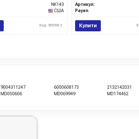
NK143
Артикул:
США
Payen
Купити
Код: 90568-2
К
9004311247
6000608173
2132142031
MD050606
MD069949
MD174462