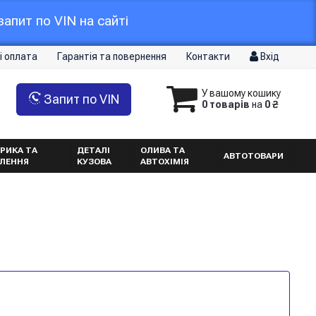
апит по VIN на сайті
і оплата
Гарантія та повернення
Контакти
Вхід
У вашому кошику
Запит по VIN
0 товарів
на
0 ₴
РИКА ТА
ДЕТАЛІ
ОЛИВА ТА
АВТОТОВАРИ
ТЛЕННЯ
КУЗОВА
АВТОХІМІЯ