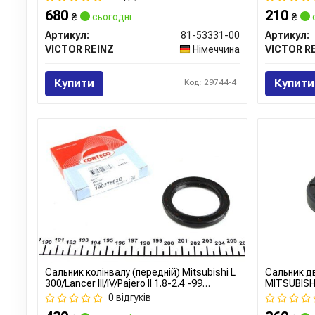
680
210
₴
сьогодні
₴
Артикул:
81-53331-00
Артикул:
VICTOR REINZ
Німеччина
VICTOR R
Купити
Купити
Код: 29744-4
Сальник колінвалу (передній) Mitsubishi L
Сальник д
300/Lancer III/IV/Pajero II 1.8-2.4 -99
MITSUBISHI
(44x60x7)
0 відгуків