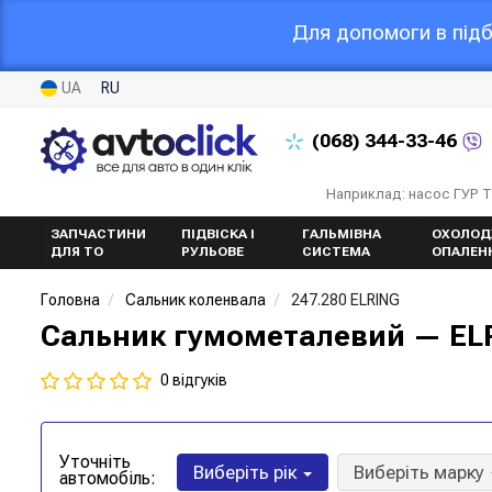
Для допомоги в підб
UA
RU
(068)
344-33-46
Наприклад: насос ГУР 
ЗАПЧАСТИНИ
ПІДВІСКА І
ГАЛЬМІВНА
ОХОЛОД
ДЛЯ ТО
РУЛЬОВЕ
СИСТЕМА
ОПАЛЕН
Головна
Сальник коленвала
247.280 ELRING
Сальник гумометалевий — ELR
0 відгуків
Уточніть
Виберіть рік
Виберіть марку
автомобіль: