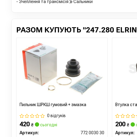
- Зчеплення та трансмісія
Сальники
РАЗОМ КУПУЮТЬ "247.280 ELRIN
Пильник ШРКШ гумовий + змазка
Втулка ста
0 відгуків
420
200
₴
сьогодні
₴
Артикул:
772 0030 30
Артикул: