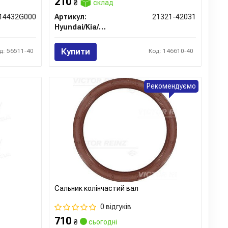
210
₴
склад
14432G000
Артикул:
21321-42031
Hyundai/Kia/Mobis
Купити
д: 56511-40
Код: 146610-40
Рекомендуємо
Сальник колінчастий вал
0 відгуків
710
₴
сьогодні