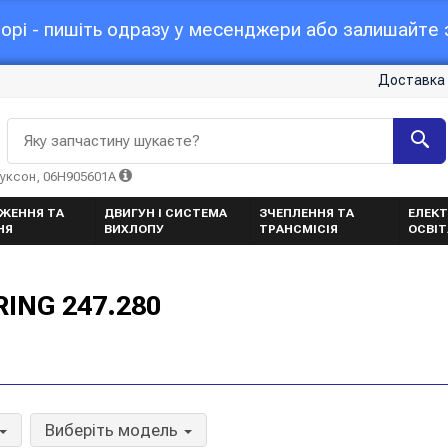
орі - пишіть одразу у месенджери або залишайте з
Доставка 
Яку запчастину шукаєте?
Туксон, 06H905601A
ЖЕННЯ ТА
ДВИГУН І СИСТЕМА
ЗЧЕПЛЕННЯ ТА
ЕЛЕКТ
НЯ
ВИХЛОПУ
ТРАНСМІСІЯ
ОСВІ
ING 247.280
Виберіть модель