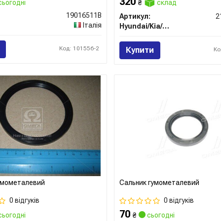
320
сьогодні
₴
склад
19016511B
Артикул:
2
Італія
Hyundai/Kia/Mobis
Код: 101556-2
Купити
Ко
умометалевий
Сальник гумометалевий
0 відгуків
0 відгуків
70
сьогодні
₴
сьогодні