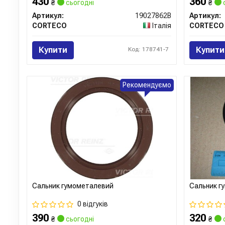
430
360
₴
сьогодні
₴
Артикул:
19027862B
Артикул:
CORTECO
Італія
CORTECO
Купити
Купити
Код: 178741-7
Рекомендуємо
Сальник гумометалевий
Сальник г
0 відгуків
390
320
₴
сьогодні
₴