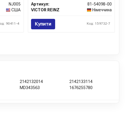
NJ005
Артикул:
81-54098-00
США
VICTOR REINZ
Німеччина
Купити
од: 90411-4
Код: 159732-7
2142132014
2142133114
MD343563
1676255780