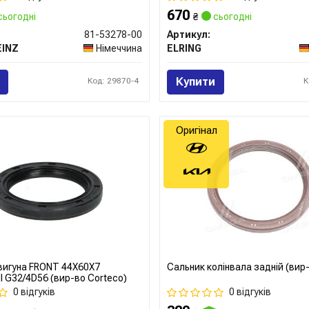
670
сьогодні
₴
сьогодні
81-53278-00
Артикул:
EINZ
Німеччина
ELRING
Купити
Код: 29870-4
К
Оригінал
вигуна FRONT 44X60X7
Сальник колінвала задній (вир
 G32/4D56 (вир-во Corteco)
0 відгуків
0 відгуків