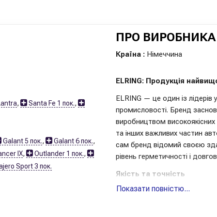
ПРО ВИРОБНИКА 
Країна :
Німеччина
ELRING: Продукція найвищ
ELRING — це один із лідерів 
antra
,
Santa Fe 1 пок.
,
промисловості. Бренд заснова
виробництвом високоякісних к
та інших важливих частин авт
Galant 5 пок.
,
Galant 6 пок.
,
сам бренд відомий своєю зда
ncer IX
,
Outlander 1 пок.
,
рівень герметичності і довгов
jero Sport 3 пок.
Якість та точність
Показати повністю...
Продукція ELRING відрізняєт
Використання новітніх техноло
дозволяє гарантувати відмінн