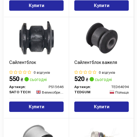
Купити
Купити
Сайлентблок
Сайлентблок важеля
0 відгуків
0 відгуків
550
520
₴
сьогодні
₴
сьогодні
Артикул:
PS15646
Артикул:
TED64094
SATO TECH
TEDGUM
Великобританія
Польща
Купити
Купити