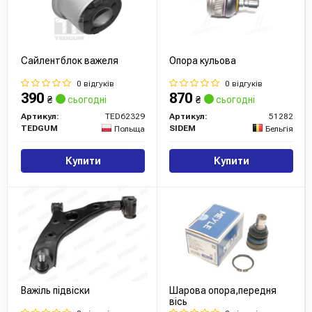
Сайлентблок важеля
Опора кульова
0 відгуків
0 відгуків
390
870
₴
сьогодні
₴
сьогодні
Артикул:
TED62329
Артикул:
51282
TEDGUM
SIDEM
Польща
Бельгія
Купити
Купити
Важіль підвіски
Шарова опора,передня
вісь