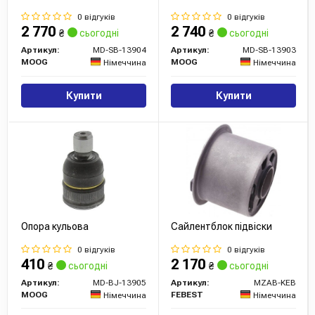
DELPHI особливо популярна серед водіїв, які шукають
0 відгуків
0 відгуків
компоненти, що забезпечують високу надійність при
2 770
2 740
₴
сьогодні
₴
сьогодні
доступних цінах.
Артикул:
MD-SB-13904
Артикул:
MD-SB-13903
MOOG
MOOG
Німеччина
Німеччина
Висновок
DELPHI — це бренд, що асоціюється з інноваціями та
Купити
Купити
високою якістю. Купуючи запчастини DELPHI, ви
отримуєте надійні компоненти для вашого автомобіля,
що гарантовано прослужать довго. В нашому магазині ви
можете знайти широкий асортимент продукції DELPHI
для різних марок автомобілів за конкурентними цінами.
Опора кульова
Сайлентблок підвіски
Сайт:
https://www.delphiautoparts.com/
0 відгуків
0 відгуків
410
2 170
₴
сьогодні
₴
сьогодні
Артикул:
MD-BJ-13905
Артикул:
MZAB-KEB
MOOG
FEBEST
Німеччина
Німеччина