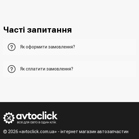
Часті запитання
Як оформити замовлення?
Перший варіант - це додати товар у кошик, перейти до
Як сплатити замовлення?
нього та вказати всю необхідну інформацію про
отримувача, спосіб доставки, спосіб оплати
- При отриманні товару в точці видачі
Другий варіант - додати товар у кошик і в полі "Швидке
- При отримані товару на пошті (накладений платіж)
замовлення" вказати номер телефону. Вам одразу
- Зробити оплату по реквізитам (надасть менеджер)
зателефонує менеджер для підтвердження та уточнення
- LiqPay при оформленні замовлення через кошик
даних
Третій варіант - зробити замовлення в телефонному
режимі при розмові з менеджером
© 2026 «avtoclick.com.ua» - інтернет магазин автозапчастин