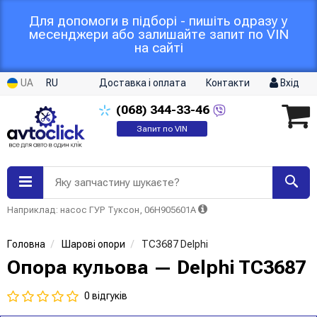
Для допомоги в підборі - пишіть одразу у
месенджери або залишайте запит по VIN
на сайті
UA
RU
Доставка і оплата
Контакти
Вхід
(068)
344-33-46
Запит по VIN
Яку запчастину шукаєте?
Наприклад: насос ГУР Туксон, 06H905601A
Головна
Шарові опори
TC3687 Delphi
Опора кульова — Delphi TC3687
0 відгуків