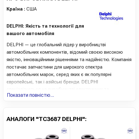
Країна :
США
DELPHI: Якість та технології для
вашого автомобіля
DELPHI — це глобальний лідер у виробництві
автомобільних компонентів, відомий своєю високою
якістю, інноваційними рішеннями та надійністю. Компанія
постачає запчастини для широкого спектра
автомобільних марок, серед яких є як популярні
європейські, так і азійські бренди. DELPHI
спеціалізується на виробництві електричних та
Показати повністю...
електронних компонентів, системах управління
двигуном, компонентах підвіски, гальмівних системах та
багатьох інших важливих частинах.
АНАЛОГИ "TC3687 DELPHI":
Технологічні рішення для вашого авто
DELPHI активно інвестує в дослідження та розробку