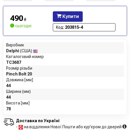
490
Купити
₴
сьогодні
Код:
203815-4
Виробник
Delphi
(США)
Каталоговий номер
TC3687
Розмір різьби
Pinch Bolt 20
Довжина [мм]
44
Ширина (мм)
44
Висота [мм]
78
Доставка по Україні
-
на відділення Нової Пошти або кур'єром до дверей