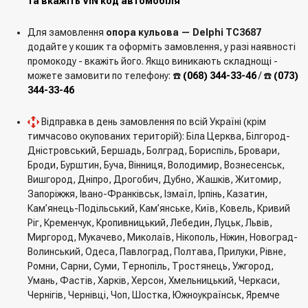
та вкажіть VIN код автомобіля
Для замовлення
опора кульова — Delphi TC3687
додайте у кошик та оформіть замовлення, у разі наявності
промокоду - вкажіть його. Якщо виникають складнощі -
можете замовити по телефону: ☎️
(068) 344-33-46
/ ☎️
(073)
344-33-46
Відправка в день замовлення по всій Україні (крім
тимчасово окупованих територій): Біла Церква, Білгород-
Дністровський, Бершадь, Болград, Бориспіль, Бровари,
Броди, Бурштин, Буча, Вінниця, Володимир, Вознесенськ,
Вишгород, Дніпро, Дрогобич, Дубно, Жашків, Житомир,
Запоріжжя, Івано-Франківськ, Ізмаїл, Ірпінь, Казатин,
Кам’янець-Подільський, Кам’янське, Київ, Ковель, Кривий
Ріг, Кременчук, Кропивницький, Лебедин, Луцьк, Львів,
Миргород, Мукачево, Миколаїв, Нікополь, Ніжин, Новоград-
Волинський, Одеса, Павлоград, Полтава, Прилуки, Рівне,
Ромни, Сарни, Суми, Тернопіль, Тростянець, Ужгород,
Умань, Фастів, Харків, Херсон, Хмельницький, Черкаси,
Чернігів, Чернівці, Чоп, Шостка, Южноукраїнськ, Яремче