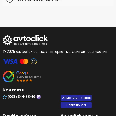
отримувача, спосіб доставки, спосіб оплати
- При отриманні товару в точці видачі
Другий варіант - додати товар у кошик і в полі "Швидке
- При отримані товару на пошті (накладений платіж)
замовлення" вказати номер телефону. Вам одразу
- Зробити оплату по реквізитам (надасть менеджер)
зателефонує менеджер для підтвердження та уточнення
- LiqPay при оформленні замовлення через кошик
даних
Третій варіант - зробити замовлення в телефонному
режимі при розмові з менеджером
© 2026 «avtoclick.com.ua» - інтернет магазин автозапчастин
Четвертий варіант - замовити через доступні месенджери
(viber, telegram)
Контакти
(068)
344-33-46
Замовити дзвінок
Запит по VIN
Графік роботи
Avtoclick.com.ua