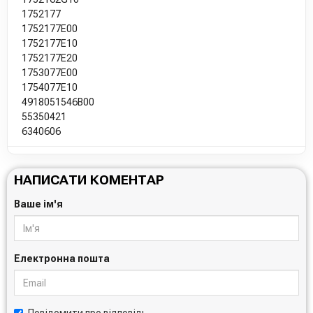
1752177
1752177E00
1752177E10
1752177E20
1753077E00
1754077E10
4918051546B00
55350421
6340606
НАПИСАТИ КОМЕНТАР
Ваше ім'я
Електронна пошта