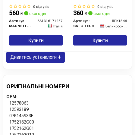
0 відгуків
0 відгуків
560
360
₴
сьогодні
₴
сьогодні
Артикул:
331316171287
Артикул:
5PK1546
MAGNETI MARELLI
SATO TECH
Італія
Великобританія
Купити
Купити
Дивитись усі аналоги ↓
ОРИГІНАЛЬНІ НОМЕРИ
OEM:
12578063
12593189
07K145933F
1752162G00
1752162G01
1752162G10