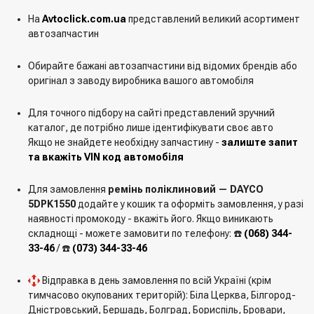
На
Avtoclick.com.ua
представлений великий асортимент
автозапчастин
Обирайте бажані автозапчастини від відомих брендів або
оригінал з заводу виробника вашого автомобіля
Для точного підбору на сайті представлений зручний
каталог, де потрібно лише ідентифікувати своє авто
Якщо не знайдете необхідну запчастину -
залиште запит
та вкажіть VIN код автомобіля
Для замовлення
ремінь поліклиновий — DAYCO
5DPK1550
додайте у кошик та оформіть замовлення, у разі
наявності промокоду - вкажіть його. Якщо виникають
складнощі - можете замовити по телефону: ☎️
(068) 344-
33-46
/ ☎️
(073) 344-33-46
Відправка в день замовлення по всій Україні (крім
тимчасово окупованих територій): Біла Церква, Білгород-
Дністровський, Бершадь, Болград, Бориспіль, Бровари,