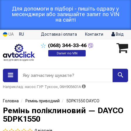
Для допомоги в підборі - пишіть одразу у
месенджери або залишайте запит по VIN
на сайті
UA
RU
Доставка і оплата
Контакти
Вхід
(068)
344-33-46
Запит по VIN
Яку запчастину шукаєте?
Наприклад: насос ГУР Туксон, 06H905601A
Головна
Ремінь приводний
5DPK1550 DAYCO
Ремінь поліклиновий — DAYCO
5DPK1550
0 відгуків