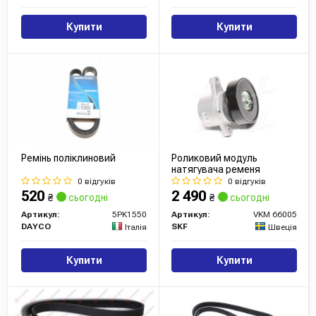
Купити
Купити
Ремінь поліклиновий
Роликовий модуль
натягувача ременя
0 відгуків
0 відгуків
520
2 490
₴
сьогодні
₴
сьогодні
Артикул:
5PK1550
Артикул:
VKM 66005
DAYCO
SKF
Італія
Швеція
Купити
Купити