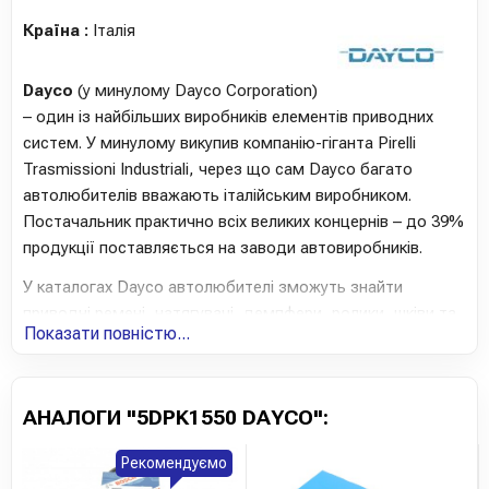
Країна :
Італія
Dayco
(у минулому Dayco Corporation)
– один із найбільших виробників елементів приводних
систем. У минулому викупив компанію-гіганта Pirelli
Trasmissioni Industriali, через що сам Dayco багато
автолюбителів вважають італійським виробником.
Постачальник практично всіх великих концернів – до 39%
продукції поставляється на заводи автовиробників.
У каталогах Dayco автолюбителі зможуть знайти
приводні ремені, натягувачі, демпфери, ролики, шківи та
Показати повністю...
готові ремкомплекти ГРМ, а також шланги та водяні
насоси. Більшість продукції для вторинного ринку є
майже повною копією оригінальних комплектуючих (сам
АНАЛОГИ "5DPK1550 DAYCO":
Dayco є 2-м за величиною виробником оригінальних
ременів та демпферів). При цьому компанія володіє 19
Рекомендуємо
заводами у різних країнах світу, в т.ч. Італії, Аргентини,