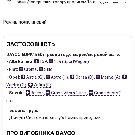
обмін/повернення товару протягом 14 днів,
докладніше →
Ремінь поліклиновий
ЗАСТОСОВНІСТЬ
DAYCO 5DPK1550 підходить до марок/моделей авто:
-
Alfa Romeo:
159
,
159 (SportWagon)
-
Fiat:
Croma
,
Stilo
-
Opel:
Astra (G)
,
Astra (H)
,
Corsa (D)
,
Meriva (A)
,
Vectra (C)
,
Zafira (B)
-
Suzuki:
Baleno
,
Grand Vitara 1 пок.
,
Grand Vitara 2
пок.
Товарна група:
- Двигун і Система вихлопу
Ремінь приводний
ПРО ВИРОБНИКА DAYCO