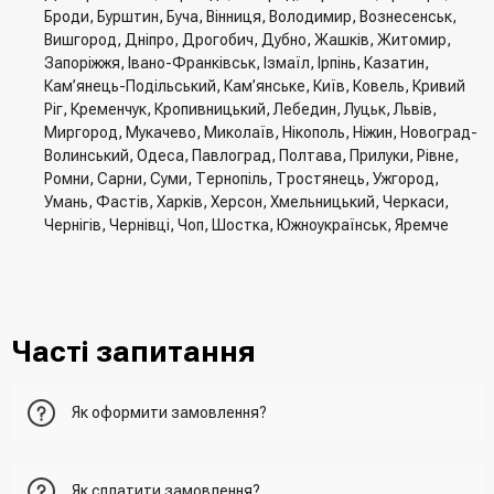
Броди, Бурштин, Буча, Вінниця, Володимир, Вознесенськ,
Вишгород, Дніпро, Дрогобич, Дубно, Жашків, Житомир,
Запоріжжя, Івано-Франківськ, Ізмаїл, Ірпінь, Казатин,
Кам’янець-Подільський, Кам’янське, Київ, Ковель, Кривий
Ріг, Кременчук, Кропивницький, Лебедин, Луцьк, Львів,
Миргород, Мукачево, Миколаїв, Нікополь, Ніжин, Новоград-
Волинський, Одеса, Павлоград, Полтава, Прилуки, Рівне,
Ромни, Сарни, Суми, Тернопіль, Тростянець, Ужгород,
Умань, Фастів, Харків, Херсон, Хмельницький, Черкаси,
Чернігів, Чернівці, Чоп, Шостка, Южноукраїнськ, Яремче
Часті запитання
Як оформити замовлення?
Перший варіант - це додати товар у кошик, перейти до
Як сплатити замовлення?
нього та вказати всю необхідну інформацію про