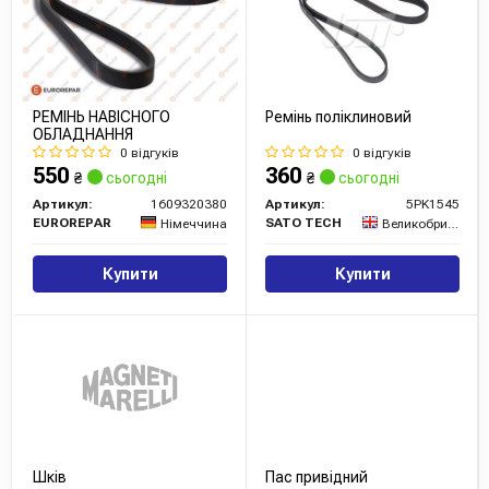
РЕМІНЬ НАВІСНОГО
Ремінь поліклиновий
ОБЛАДНАННЯ
0 відгуків
0 відгуків
550
360
₴
сьогодні
₴
сьогодні
Артикул:
1609320380
Артикул:
5PK1545
EUROREPAR
SATO TECH
Німеччина
Великобританія
Купити
Купити
Шків
Пас привідний