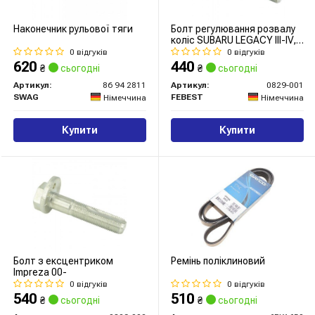
Наконечник рульової тяги
Болт регулювання розвалу
коліс SUBARU LEGACY III-IV,
IMPREZA 98-13 (Вир-во
0 відгуків
0 відгуків
FEBEST)
620
440
₴
сьогодні
₴
сьогодні
Артикул:
86 94 2811
Артикул:
0829-001
SWAG
FEBEST
Німеччина
Німеччина
Купити
Купити
Болт з ексцентриком
Ремінь поліклиновий
Impreza 00-
0 відгуків
0 відгуків
540
510
₴
сьогодні
₴
сьогодні