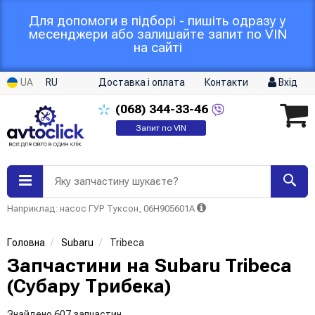
Для допомоги в підборі - пишіть одразу у
месенджери або залишайте запит по VIN
на сайті
UA
RU
Доставка і оплата
Контакти
Вхід
(068)
344-33-46
Запит по VIN
Яку запчастину шукаєте?
Наприклад: насос ГУР Туксон, 06H905601A
Головна
Subaru
Tribeca
Запчастини на Subaru Tribeca
(Субару Трибека)
Знайдено 607 запчастин