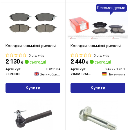
Рекомендуємо
Колодки гальмівні дискові
Колодки гальмівні дискові
0 відгуків
0 відгуків
2 130
2 440
₴
сьогодні
₴
сьогодні
Артикул:
FDB1984
Артикул:
24222.175.1
FERODO
ZIMMERMANN
Великобританія
Німеччина
Купити
Купити