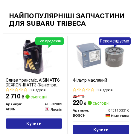
НАЙПОПУЛЯРНІШІ ЗАПЧАСТИНИ
ДЛЯ SUBARU TRIBECA
Рекомендуємо
Топ продажів
Олива трансміс. AISIN ATF6
Фільтр масляний
DEXRON-III ATF3 (Каністра
5л)
0 відгуків
0 відгуків
2 710
224
₴
₴
сьогодні
220
₴
сьогодні
Артикул:
ATF-92005
AISIN
Японія
Артикул:
0451103316
BOSCH
Німеччина
Купити
Купити