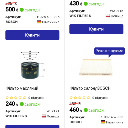
430
525
₴
₴
сьогодні
500
₴
сьогодні
Артикул:
WA9715
WIX FILTERS
Польща
Артикул:
F 026 400 206
BOSCH
Німеччина
Купити
Купити
Рекомендуємо
Фільтр масляний
Фільтр салону BOSCH
0 відгуків
0 відгуків
240
483
₴
₴
сьогодні
460
₴
сьогодні
Артикул:
WL7171
WIX FILTERS
Польща
Артикул:
1 987 432 085
BOSCH
Німеччина