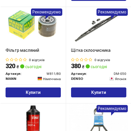
Рекомендуємо
Рекомендуємо
Фільтр масляний
Щітка склоочисника
0 відгуків
0 відгуків
320
380
₴
сьогодні
₴
сьогодні
Артикул:
W811/80
Артикул:
DM-050
MANN
DENSO
Німеччина
Японія
Купити
Купити
Рекомендуємо