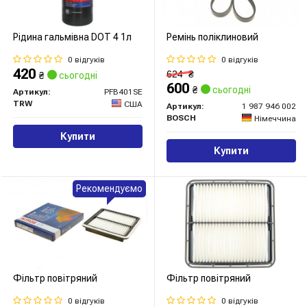
Рідина гальмівна DOT 4 1л
Ремінь поліклиновий
0 відгуків
0 відгуків
420
624
₴
₴
сьогодні
600
₴
сьогодні
Артикул:
PFB401SE
TRW
США
Артикул:
1 987 946 002
BOSCH
Німеччина
Купити
Купити
Рекомендуємо
Фільтр повітряний
Фільтр повітряний
0 відгуків
0 відгуків