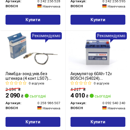
Артикул:
0 242 236 528
Артикул:
0 242 236 593
BOSCH
BOSCH
Німеччина
Німеччина
Купити
Купити
Рекомендуємо
Рекомендуємо
Лямбда-зонд унів.без
Акумулятор 60Ah-12v
штекера (4 конт.LS07)
BOSCH (S4024)
(додаткові заходи по
(232x173x225),R,EN540 Азія
0 відгуків
0 відгуків
монтажу) (вир-во Bosch)
2 194
₴
4 217
₴
2 090
4 010
₴
сьогодні
₴
сьогодні
Артикул:
0 258 986 507
Артикул:
0 092 S40 240
BOSCH
BOSCH
Німеччина
Німеччина
Купити
Купити