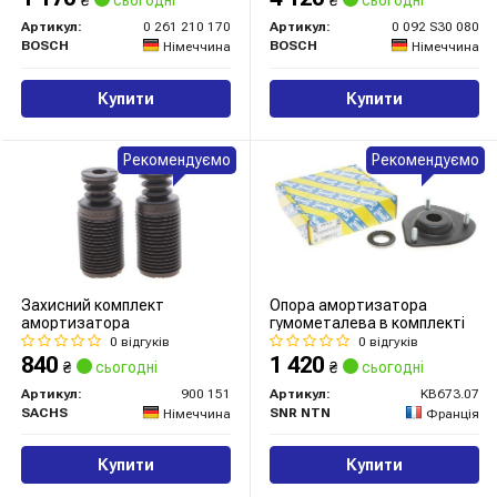
₴
сьогодні
₴
сьогодні
Артикул:
0 261 210 170
Артикул:
0 092 S30 080
BOSCH
BOSCH
Німеччина
Німеччина
Купити
Купити
Рекомендуємо
Рекомендуємо
Захисний комплект
Опора амортизатора
амортизатора
гумометалева в комплекті
0 відгуків
0 відгуків
840
1 420
₴
сьогодні
₴
сьогодні
Артикул:
900 151
Артикул:
KB673.07
SACHS
SNR NTN
Німеччина
Франція
Купити
Купити