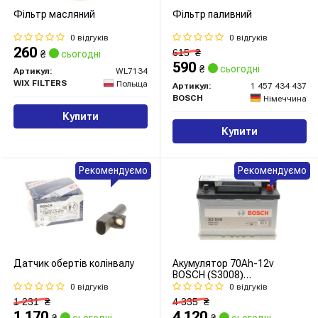
Фільтр масляний
Фільтр паливний
0 відгуків
0 відгуків
260
615
₴
₴
сьогодні
590
₴
сьогодні
Артикул:
WL7134
WIX FILTERS
Польща
Артикул:
1 457 434 437
BOSCH
Німеччина
Купити
Купити
Рекомендуємо
Рекомендуємо
Датчик обертів колінвалу
Акумулятор 70Ah-12v
BOSCH (S3008)
(278x175x190),R,EN640
0 відгуків
0 відгуків
1 231
₴
4 335
₴
1 170
4 120