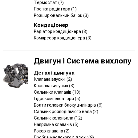
Термостат
(7)
Пропка радіатора
(1)
Розширювальний бачок
(3)
Кондиціонер
Радіатор кондиціонера
(8)
Компресор кондиціонера
(3)
Двигун і Система вихлопу
Деталі двигуна
Клапана впускні
(2)
Клапана випускні
(3)
Сальники клапанів
(18)
Гідрокомпенсатори
(5)
Болти головки блоку циліндрів
(6)
Сальник розподільчого вала
(2)
Сальник коленвала
(12)
Напрямна клапанів
(5)
Рокер клапана
(2)
Пробка масляного піддону
(9)