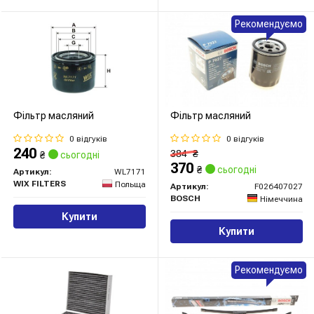
Рекомендуємо
Фільтр масляний
Фільтр масляний
0 відгуків
0 відгуків
240
384
₴
₴
сьогодні
370
₴
сьогодні
Артикул:
WL7171
WIX FILTERS
Польща
Артикул:
F026407027
BOSCH
Німеччина
Купити
Купити
Рекомендуємо