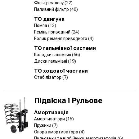
Фільтр салону
(22)
Паливний фільтр
(40)
ТО двигуна
Помпа
(13)
Ремінь приводний
(24)
Ролик ременя приводного
(4)
ТО гальмівної системи
Колодки гальмівні
(66)
Диски гальмівні
(19)
ТО ходової частини
Стабілізатор
(7)
Підвіска і Рульове
Амортизація
Амортизатори
(15)
Пружини
(7)
Опора амортизатора
(4)
Пильовики та відбійники амортизаторів
(6)