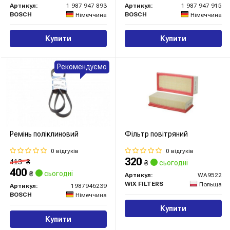
Артикул:
1 987 947 893
Артикул:
1 987 947 915
BOSCH
BOSCH
Німеччина
Німеччина
Купити
Купити
Рекомендуємо
Ремінь поліклиновий
Фільтр повітряний
0 відгуків
0 відгуків
320
413
₴
₴
сьогодні
400
₴
сьогодні
Артикул:
WA9522
WIX FILTERS
Польща
Артикул:
1987946239
BOSCH
Німеччина
Купити
Купити