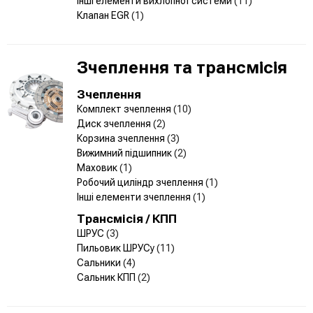
Інші елементи вихлопної системи
(11)
Клапан EGR
(1)
Зчеплення та трансмісія
Зчеплення
Комплект зчеплення
(10)
Диск зчеплення
(2)
Корзина зчеплення
(3)
Вижимний підшипник
(2)
Маховик
(1)
Робочий циліндр зчеплення
(1)
Інші елементи зчеплення
(1)
Трансмісія / КПП
ШРУС
(3)
Пильовик ШРУСу
(11)
Сальники
(4)
Сальник КПП
(2)