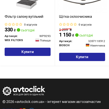
Фільтр салону вугільний
Щітка склоочисника
0 відгуків
0 відгуків
330
1 209
₴
₴
сьогодні
1 150
₴
сьогодні
Артикул:
WP9293
WIX FILTERS
Польща
Артикул:
3397118912
BOSCH
Німеччина
Купити
Купити
© 2026 «avtoclick.com.ua» - інтернет магазин автозапчастин