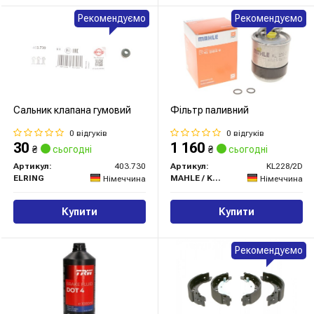
Рекомендуємо
Рекомендуємо
Сальник клапана гумовий
Фільтр паливний
0 відгуків
0 відгуків
30
1 160
₴
сьогодні
₴
сьогодні
Артикул:
403.730
Артикул:
KL228/2D
ELRING
MAHLE / KNECHT
Німеччина
Німеччина
Купити
Купити
Рекомендуємо