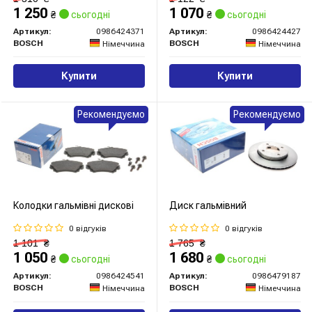
1 250
1 070
₴
сьогодні
₴
сьогодні
Артикул:
0986424371
Артикул:
0986424427
BOSCH
BOSCH
Німеччина
Німеччина
Купити
Купити
Рекомендуємо
Рекомендуємо
Колодки гальмівні дискові
Диск гальмівний
0 відгуків
0 відгуків
1 101
₴
1 765
₴
1 050
1 680
₴
сьогодні
₴
сьогодні
Артикул:
0986424541
Артикул:
0986479187
BOSCH
BOSCH
Німеччина
Німеччина