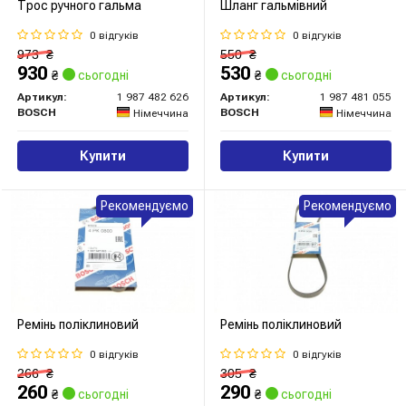
Трос ручного гальма
Шланг гальмівний
0 відгуків
0 відгуків
973
₴
550
₴
930
530
₴
сьогодні
₴
сьогодні
Артикул:
1 987 482 626
Артикул:
1 987 481 055
BOSCH
BOSCH
Німеччина
Німеччина
Купити
Купити
Рекомендуємо
Рекомендуємо
Ремінь поліклиновий
Ремінь поліклиновий
0 відгуків
0 відгуків
266
₴
305
₴
260
290
₴
сьогодні
₴
сьогодні