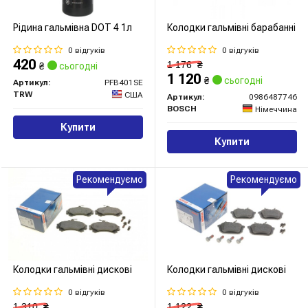
Рідина гальмівна DOT 4 1л
Колодки гальмівні барабанні
0 відгуків
0 відгуків
420
1 176
₴
₴
сьогодні
1 120
₴
сьогодні
Артикул:
PFB401SE
TRW
США
Артикул:
0986487746
BOSCH
Німеччина
Купити
Купити
Рекомендуємо
Рекомендуємо
Колодки гальмівні дискові
Колодки гальмівні дискові
0 відгуків
0 відгуків
1 310
₴
1 122
₴