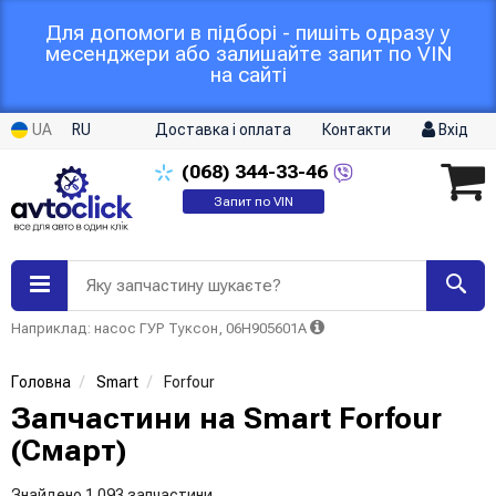
Для допомоги в підборі - пишіть одразу у
месенджери або залишайте запит по VIN
на сайті
UA
RU
Доставка і оплата
Контакти
Вхід
(068)
344-33-46
Запит по VIN
Яку запчастину шукаєте?
Наприклад: насос ГУР Туксон, 06H905601A
Головна
Smart
Forfour
Запчастини на Smart Forfour
(Смарт)
Знайдено 1 093 запчастини