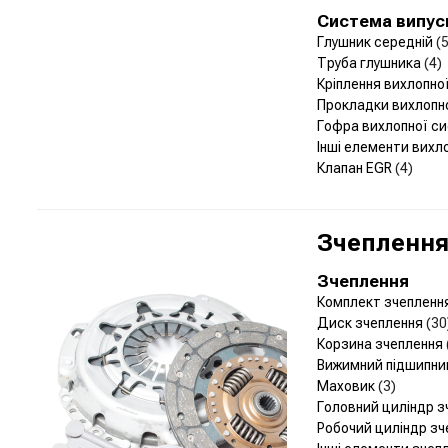
Система випус
Глушник середній
(5
Труба глушника
(4)
Кріплення вихлопн
Прокладки вихлопн
Гофра вихлопної с
Інші елементи вихл
Клапан EGR
(4)
Зчеплення 
Зчеплення
Комплект зчепленн
Диск зчеплення
(30
Корзина зчеплення
Вижимний підшипн
Маховик
(3)
Головний циліндр 
Робочий циліндр з