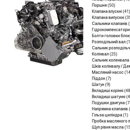
Поршня
(50)
Клапана впускні
(41
Клапана випускні
(3
Сальники клапанів
Гідрокомпенсатор
Болти головки блок
Розподільний вал
(
Сальник розподіль
Колінвал
(25)
Сальник коленвала
Шків колінвалу / Д
Масляний насос
(1
Піддон
(7)
Шатун
(9)
Вкладиші корінні
(48
Вкладиші шатунні
(4
Подушки двигуна
(7
Напрямна клапанів
Гільза циліндра
(1)
Пробка масляного 
Щуп рівня масла
(1