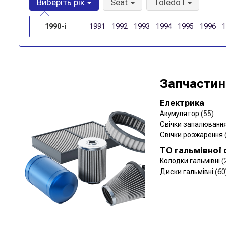
Виберіть рік
Seat
Toledo I
1990-і
1991
1992
1993
1994
1995
1996
Запчастин
Електрика
Акумулятор
(55)
Свічки запалюванн
Свічки розжарення
ТО гальмівної
Колодки гальмівні
(
Диски гальмівні
(60