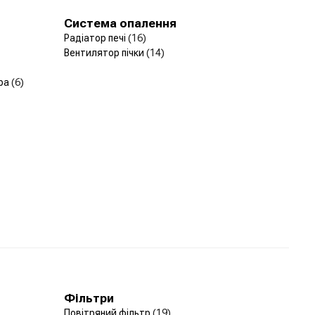
Система опалення
Радіатор печі
(16)
Вентилятор пічки
(14)
ера
(6)
Фільтри
Повітряний фільтр
(19)