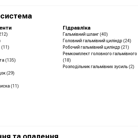
 система
менти
Гідравліка
212)
Гальмівний шланг
(40)
)
Головний гальмівний циліндр
(24)
н
(11)
Робочий гальмівний циліндр
(21)
Ремкомплект головного гальмівного
рта
(135)
(18)
Розподільник гальмівних зусиль
(2)
док
(29)
диска
(11)
ня та опалення