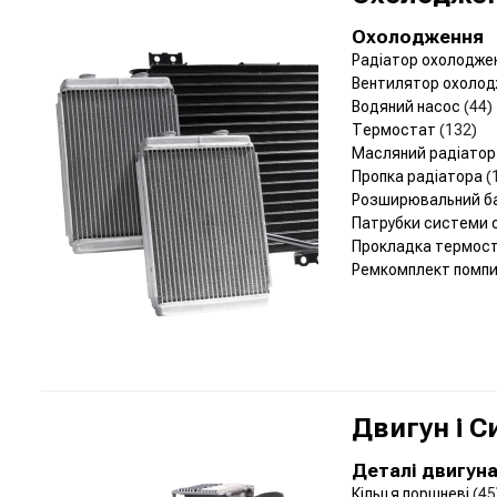
Охолодження
Радіатор охолодже
Вентилятор охолод
Водяний насос
(44)
Термостат
(132)
Масляний радіато
Пропка радіатора
(
Розширювальний б
Патрубки системи
Прокладка термос
Ремкомплект помп
Двигун і 
Деталі двигун
Кільця поршневі
(45