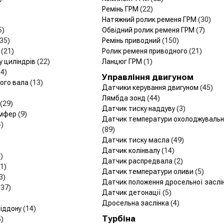
Ремінь ГРМ
(22)
)
Натяжний ролик ременя ГРМ
(30)
5)
Обвідний ролик ременя ГРМ
(7)
(35)
Ремінь приводний
(150)
и
(21)
Ролик ременя приводного
(21)
у циліндрів
(22)
Ланцюг ГРМ
(1)
14)
Управління двигуном
чого вала
(13)
Датчики керування двигуном
(45)
Лямбда зонд
(44)
(29)
Датчик тиску наддуву
(3)
емфер
(9)
Датчик температури охолоджувально
4)
(89)
Датчик тиску масла
(49)
Датчик колінвалу
(14)
)
Датчик распредвала
(2)
1)
Датчик температури оливи
(5)
3)
Датчик положення дросельної заслі
(37)
Датчик детонації
(5)
Дросельна заслінка
(4)
піддону
(14)
Турбіна
5)