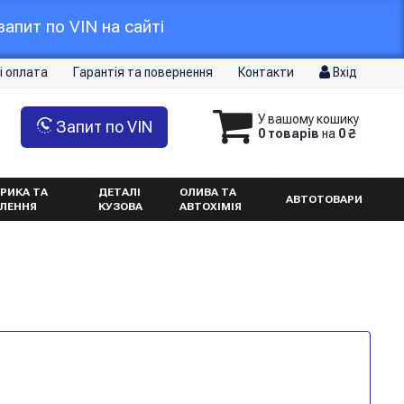
апит по VIN на сайті
і оплата
Гарантія та повернення
Контакти
Вхід
У вашому кошику
Запит по VIN
0 товарів
на
0 ₴
РИКА ТА
ДЕТАЛІ
ОЛИВА ТА
АВТОТОВАРИ
ТЛЕННЯ
КУЗОВА
АВТОХІМІЯ