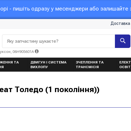
орі - пишіть одразу у месенджери або залишайте з
Доставка 
Яку запчастину шукаєте?
Туксон, 06H905601A
ЖЕННЯ ТА
ДВИГУН І СИСТЕМА
ЗЧЕПЛЕННЯ ТА
ЕЛЕКТ
НЯ
ВИХЛОПУ
ТРАНСМІСІЯ
ОСВІ
еат Толедо (1 покоління))