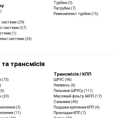
Турбіна
(3)
ку
Патрубки
(7)
)
Ремкомплект турбіни
(15)
ої системи
(29)
ої системи
(57)
истеми
(1)
опної системи
(24)
та трансмісія
Трансмісія / КПП
я
(73)
ШРУС
(96)
)
Напіввісь
(6)
(6)
Пильовик ШРУСу
(111)
ик
(20)
Масляний фільтр АКПП
(17)
Сальники
(46)
зчеплення
(3)
Подушки кріплення КПП
(4)
чеплення
(11)
Прокладки КПП
(7)