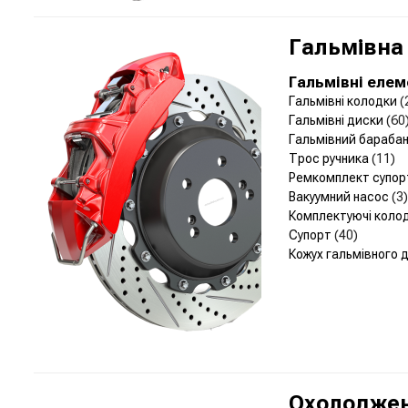
Гальмівна
Гальмівні еле
Гальмівні колодки
(
Гальмівні диски
(60
Гальмівний бараба
Трос ручника
(11)
Ремкомплект супо
Вакуумний насос
(3)
Комплектуючі коло
Супорт
(40)
Кожух гальмівного 
Охолоджен