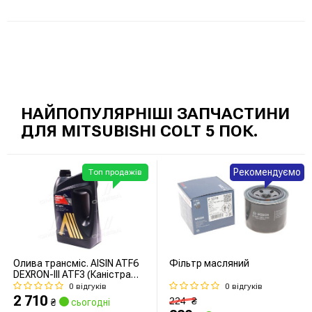
НАЙПОПУЛЯРНІШІ ЗАПЧАСТИНИ
ДЛЯ MITSUBISHI COLT 5 ПОК.
Рекомендуємо
Топ продажів
Олива трансміс. AISIN ATF6
Фільтр масляний
DEXRON-III ATF3 (Каністра
5л)
0 відгуків
0 відгуків
2 710
224
₴
₴
сьогодні