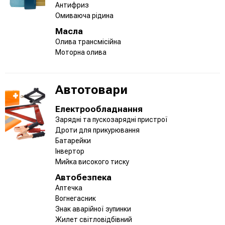
Антифриз
Омиваюча рідина
Масла
Олива трансмісійна
Моторна олива
Автотовари
Електрообладнання
Зарядні та пускозарядні пристрої
Дроти для прикурювання
Батарейки
Інвертор
Мийка високого тиску
Автобезпека
Аптечка
Вогнегасник
Знак аварійної зупинки
Жилет світловідбівний