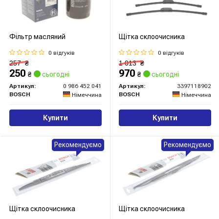
Фільтр масляний
Щітка склоочисника
0 відгуків
0 відгуків
257
₴
1 013
₴
250
970
₴
сьогодні
₴
сьогодні
Артикул:
0 986 452 041
Артикул:
3397118902
BOSCH
BOSCH
Німеччина
Німеччина
Купити
Купити
Рекомендуємо
Рекомендуємо
Щітка склоочисника
Щітка склоочисника