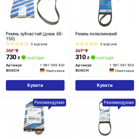
Ремінь зубчастий (довж. 60-
Ремінь поліклиновий
150)
0 відгуків
0 відгуків
762
₴
317
₴
730
310
₴
сьогодні
₴
сьогодні
Артикул:
1 987 949 430
Артикул:
1 987 947 850
BOSCH
BOSCH
Німеччина
Німеччина
Купити
Купити
Рекомендуємо
Рекомендуємо