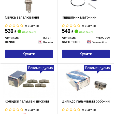
Свічка запалювання
Підшипник маточини
0 відгуків
0 відгуків
530
540
₴
сьогодні
₴
сьогодні
Артикул:
IK16TT
Артикул:
WB90209
DENSO
SATO TECH
Японія
Великобританія
Купити
Купити
Рекомендуємо
Рекомендуємо
Колодки гальмівні дискові
Циліндр гальмівний робочий
0 відгуків
0 відгуків