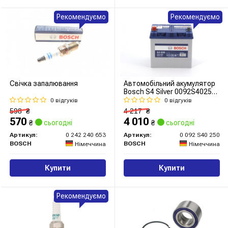
Рекомендуємо
Рекомендуємо
Свічка запалювання
Автомобільний акумулятор
Bosch S4 Silver 0092S40250
60Ah 540A L+
0 відгуків
0 відгуків
598
₴
4 217
₴
570
4 010
₴
сьогодні
₴
сьогодні
Артикул:
0 242 240 653
Артикул:
0 092 S40 250
BOSCH
BOSCH
Німеччина
Німеччина
Купити
Купити
Рекомендуємо