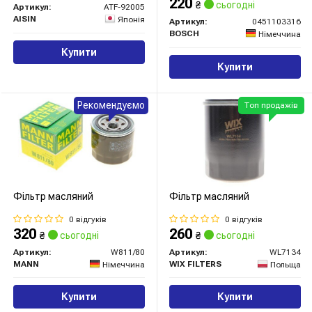
220
₴
сьогодні
Артикул:
ATF-92005
AISIN
Японія
Артикул:
0451103316
BOSCH
Німеччина
Купити
Купити
Рекомендуємо
Топ продажів
Фільтр масляний
Фільтр масляний
0 відгуків
0 відгуків
320
260
₴
сьогодні
₴
сьогодні
Артикул:
W811/80
Артикул:
WL7134
MANN
WIX FILTERS
Німеччина
Польща
Купити
Купити