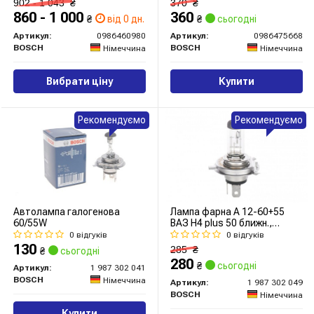
902 - 1 043
₴
370
₴
860 - 1 000
360
₴
від 0 дн.
₴
сьогодні
Артикул:
0986460980
Артикул:
0986475668
BOSCH
BOSCH
Німеччина
Німеччина
Вибрати ціну
Купити
Рекомендуємо
Рекомендуємо
Автолампа галогенова
Лампа фарна А 12-60+55
60/55W
ВАЗ H4 plus 50 ближн.,
дальн. світло (вир-во
0 відгуків
0 відгуків
Bosch)
130
285
₴
₴
сьогодні
280
₴
сьогодні
Артикул:
1 987 302 041
BOSCH
Німеччина
Артикул:
1 987 302 049
BOSCH
Німеччина
Купити