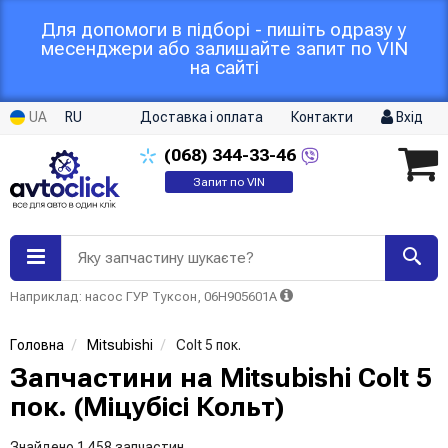
Для допомоги в підборі - пишіть одразу у
месенджери або залишайте запит по VIN
на сайті
UA
RU
Доставка і оплата
Контакти
Вхід
(068)
344-33-46
Запит по VIN
Яку запчастину шукаєте?
Наприклад: насос ГУР Туксон, 06H905601A
Головна
Mitsubishi
Colt 5 пок.
Запчастини на Mitsubishi Colt 5
пок. (Міцубісі Кольт)
Знайдено 1 458 запчастин