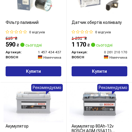
Фільтр паливний
Датчик обертів колінвалу
0 відгуків
0 відгуків
615
₴
1 231
₴
590
1 170
₴
сьогодні
₴
сьогодні
Артикул:
1 457 434 437
Артикул:
0 261 210 170
BOSCH
BOSCH
Німеччина
Німеччина
Купити
Купити
Рекомендуємо
Рекомендуємо
Акумулятор
Акумулятор 80Ah-12v
BOSCH AGM (S5A11)