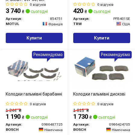
0 відгуків
0 відгуків
3 740
420
₴
сьогодні
₴
сьогодні
Артикул:
854751
Артикул:
PFB401SE
MOTUL
TRW
Франція
США
Купити
Купити
Рекомендуємо
Рекомендуємо
Колодки гальмівні барабанні
Колодки гальмівні дискові
0 відгуків
0 відгуків
1 244
₴
1 815
₴
1 190
1 730
₴
сьогодні
₴
сьогодні
Артикул:
0986487725
Артикул:
0986424705
BOSCH
BOSCH
Німеччина
Німеччина