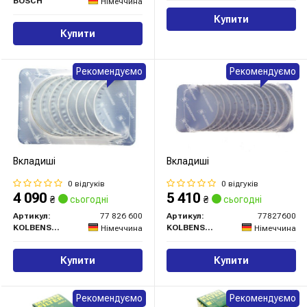
BOSCH
Німеччина
Купити
Купити
Рекомендуємо
Рекомендуємо
Вкладиші
Вкладиші
0 відгуків
0 відгуків
4 090
5 410
₴
сьогодні
₴
сьогодні
Артикул:
77 826 600
Артикул:
77827600
KOLBENSCHMIDT
KOLBENSCHMIDT
Німеччина
Німеччина
Купити
Купити
Рекомендуємо
Рекомендуємо