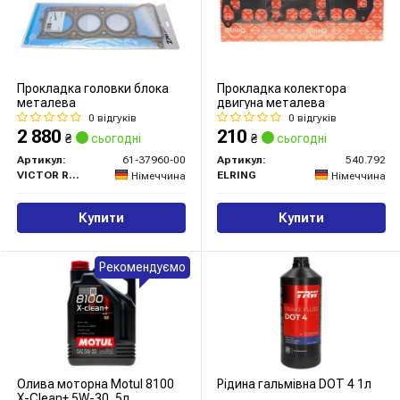
Прокладка головки блока
Прокладка колектора
металева
двигуна металева
0 відгуків
0 відгуків
2 880
210
₴
сьогодні
₴
сьогодні
Артикул:
61-37960-00
Артикул:
540.792
VICTOR REINZ
ELRING
Німеччина
Німеччина
Купити
Купити
Рекомендуємо
Олива моторна Motul 8100
Рідина гальмівна DOT 4 1л
X-Clean+ 5W-30, 5л.