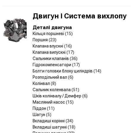
Двигун і Система вихлопу
Деталі двигуна
Кільця поршневі
(15)
Поршня
(23)
Клапана впускні
(16)
Клапана випускні
(17)
Сальники клапанів
(36)
Гідрокомпенсатори
(17)
Болти головки блоку циліндрів
(14)
Розподільний вал
(6)
Колінвал
(8)
Сальник коленвала
(51)
Шків колінвалу / Демфер
(6)
Масляний насос
(15)
Піддон
(11)
Шатун
(5)
Вкладиші корінні
(34)
Вкладиші шатунні
(18)