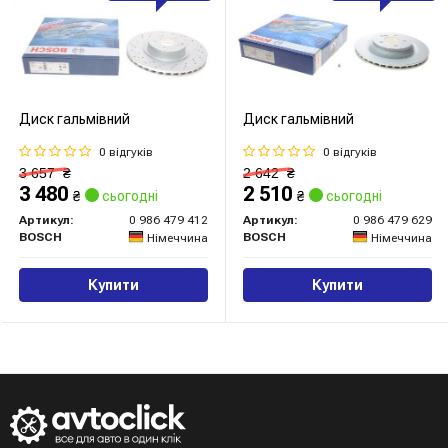
Диск гальмівний
Диск гальмівний
0 відгуків
0 відгуків
3 657
₴
2 642
₴
3 480
2 510
₴
сьогодні
₴
сьогодні
Артикул:
0 986 479 412
Артикул:
0 986 479 629
BOSCH
BOSCH
Німеччина
Німеччина
Купити
Купити