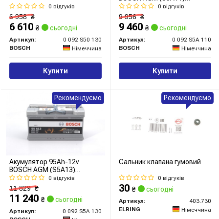
(315x175x190),R,EN800
0 відгуків
0 відгуків
6 958
₴
9 956
₴
6 610
9 460
₴
сьогодні
₴
сьогодні
Артикул:
0 092 S50 130
Артикул:
0 092 S5A 110
BOSCH
BOSCH
Німеччина
Німеччина
Купити
Купити
Рекомендуємо
Рекомендуємо
Акумулятор 95Ah-12v
Сальник клапана гумовий
BOSCH AGM (S5A13)
(353x175x190),R,EN850
0 відгуків
0 відгуків
30
11 829
₴
₴
сьогодні
11 240
₴
сьогодні
Артикул:
403.730
ELRING
Німеччина
Артикул:
0 092 S5A 130