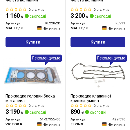
Фільтр паливний
Фільтр паливний
0 відгуків
0 відгуків
1 160
3 200
₴
сьогодні
₴
сьогодні
Артикул:
KL228/2D
Артикул:
KL911
MAHLE / KNECHT
MAHLE / KNECHT
Німеччина
Німеччина
Купити
Купити
Рекомендуємо
Рекомендуємо
Прокладка головки блока
Прокладка клапанної
металева
кришки гумова
0 відгуків
0 відгуків
3 190
890
₴
сьогодні
₴
сьогодні
Артикул:
61-37955-00
Артикул:
429.310
VICTOR REINZ
ELRING
Німеччина
Німеччина