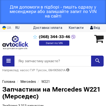
Для допомоги в підборі - пишіть одразу у
месенджери або залишайте запит по VIN
на сайті
UA
RU
Доставка і оплата
Контакти
Вхід
(068)
344-33-46
Запит по VIN
Яку запчастину шукаєте?
Наприклад: насос ГУР Туксон, 06H905601A
Головна
Mercedes
W221
Запчастини на Mercedes W221
(Мерседес)
Знайдено 3 313 запчастин