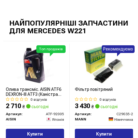
НАЙПОПУЛЯРНІШІ ЗАПЧАСТИНИ
ДЛЯ MERCEDES W221
Рекомендуємо
Топ продажів
Олива трансміс. AISIN ATF6
Фільтр повітряний
DEXRON-III ATF3 (Каністра
5л)
0 відгуків
0 відгуків
2 710
3 430
₴
сьогодні
₴
сьогодні
Артикул:
ATF-92005
Артикул:
C29035-2
AISIN
MANN
Японія
Німеччина
Купити
Купити