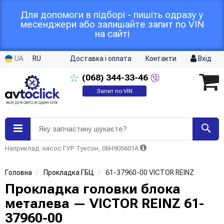
Для допомоги в підборі - пишіть одразу у
месенджери або залишайте запит по VIN
на сайті
UA
RU
Доставка і оплата
Контакти
Вхід
(068)
344-33-46
Запит по VIN
Яку запчастину шукаєте?
Наприклад: насос ГУР Туксон, 06H905601A
Головна
Прокладка ГБЦ
61-37960-00 VICTOR REINZ
Прокладка головки блока
металева — VICTOR REINZ 61-
37960-00