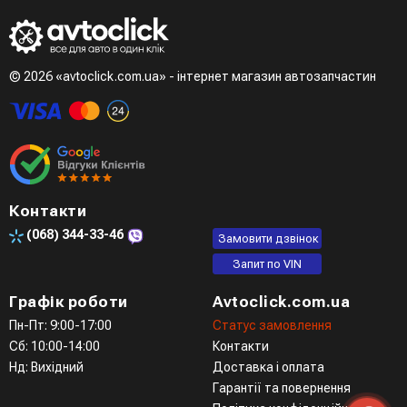
даних
Третій варіант - зробити замовлення в телефонному
режимі при розмові з менеджером
© 2026 «avtoclick.com.ua» - інтернет магазин автозапчастин
Четвертий варіант - замовити через доступні месенджери
(viber, telegram)
Контакти
(068)
344-33-46
Замовити дзвінок
Запит по VIN
Графік роботи
Avtoclick.com.ua
Пн-Пт: 9:00-17:00
Статус замовлення
Сб: 10:00-14:00
Контакти
Нд: Вихідний
Доставка і оплата
Гарантії та повернення