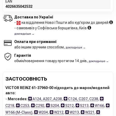
EAN
4026635042532
Доставка по Україні
-
на відділення Нової Пошти або кур'єром до дверей
- самовивіз у Софіївська борщагівка, Київ
докладніше →
Оплата при отриманні
або іншим зручним способом,
докладніше →
Гарантія
обмін/повернення товару протягом 14 днів,
докладніше →
ЗАСТОСОВНІСТЬ
VICTOR REINZ 61-37960-00 підходить до марок/моделей
авто:
-
Mercedes:
A124, A207, A238
,
C124, C207, C238
,
C218
,
C253
,
C292
,
S204
,
S212
,
S213
,
W166
,
W166 (M-Class)
,
W204
,
W212
,
W213
,
W221
,