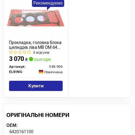
Рекомендуємо
Сайт:
https://www.victorreinz.com/
Усі запчастини VICTOR REINZ →
Прокладка, головка блока
циліндрів ліва MB OM 642
(вир-во Elring)
0 відгуків
3 070
₴
сьогодні
Артикул:
548.906
ELRING
Німеччина
Купити
ОРИГІНАЛЬНІ НОМЕРИ
OEM:
6420161100