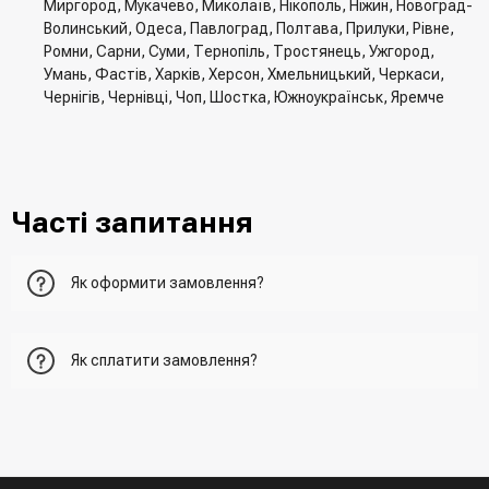
Миргород, Мукачево, Миколаїв, Нікополь, Ніжин, Новоград-
Волинський, Одеса, Павлоград, Полтава, Прилуки, Рівне,
Ромни, Сарни, Суми, Тернопіль, Тростянець, Ужгород,
Умань, Фастів, Харків, Херсон, Хмельницький, Черкаси,
Чернігів, Чернівці, Чоп, Шостка, Южноукраїнськ, Яремче
Часті запитання
Як оформити замовлення?
Перший варіант - це додати товар у кошик, перейти до
Як сплатити замовлення?
нього та вказати всю необхідну інформацію про
отримувача, спосіб доставки, спосіб оплати
- При отриманні товару в точці видачі
Другий варіант - додати товар у кошик і в полі "Швидке
- При отримані товару на пошті (накладений платіж)
замовлення" вказати номер телефону. Вам одразу
- Зробити оплату по реквізитам (надасть менеджер)
зателефонує менеджер для підтвердження та уточнення
- LiqPay при оформленні замовлення через кошик