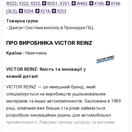
W222, V222, X222
,
W251, V251
,
W463
,
X166
,
X166
(GLS)
,
X204
,
X218
,
X253
Товарна група:
- Двигун і Система вихлопу
Прокладка ГБЦ
ПРО ВИРОБНИКА VICTOR REINZ
Країна :
Німеччина
VICTOR REINZ: Якість та інновації у
кожній деталі
VICTOR REINZ — це німецький бренд, який
спеціалізується на виробництві ущільнювальних
матеріалів та інших автокомпонентів. Заснована в 1909
році, компанія вже більше ста років займається
розробкою інноваційних рішень для автомобільної
промисловості. Завдяки своєму досвіду та високим
стандартам якості продукції, VICTOR REINZ є однією з