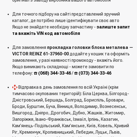
оригінал з заводу виробника вашого автомобіля
Для точного підбору на сайті представлений зручний
каталог, де потрібно лише ідентифікувати своє авто
Якщо не знайдете необхідну запчастину -
залиште запит
та вкажіть VIN код автомобіля
Для замовлення
прокладка головки блока металева —
VICTOR REINZ 61-37960-00
додайте у кошик та оформіть
замовлення, у разі наявності промокоду - вкажіть його.
Якщо виникають складнощі - можете замовити по
телефону: ☎️
(068) 344-33-46
/ ☎️
(073) 344-33-46
Відправка в день замовлення по всій Україні (крім
тимчасово окупованих територій): Біла Церква, Білгород-
Дністровський, Бершадь, Болград, Бориспіль, Бровари,
Броди, Бурштин, Буча, Вінниця, Володимир, Вознесенськ,
Вишгород, Дніпро, Дрогобич, Дубно, Жашків, Житомир,
Запоріжжя, Івано-Франківськ, Ізмаїл, Ірпінь, Казатин,
Кам’янець-Подільський, Кам’янське, Київ, Ковель, Кривий
Ріг, Кременчук, Кропивницький, Лебедин, Луцьк, Львів,