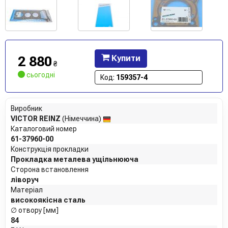
2 880
Купити
₴
сьогодні
Код:
159357-4
Виробник
VICTOR REINZ
(Німеччина)
Каталоговий номер
61-37960-00
Конструкція прокладки
Прокладка металева ущільнююча
Сторона встановлення
ліворуч
Матеріал
високоякісна сталь
∅ отвору [мм]
84