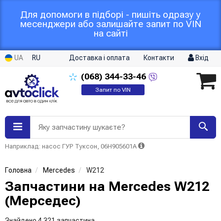
Для допомоги в підборі - пишіть одразу у
месенджери або залишайте запит по VIN
на сайті
UA
RU
Доставка і оплата
Контакти
Вхід
(068)
344-33-46
Запит по VIN
Яку запчастину шукаєте?
Наприклад: насос ГУР Туксон, 06H905601A
Головна
Mercedes
W212
Запчастини на Mercedes W212
(Мерседес)
Знайдено 4 321 запчастина