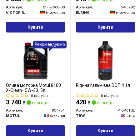
Артикул:
61-37960-00
Артикул:
540.792
VICTOR REINZ
ELRING
Німеччина
Німеччина
Купити
Купити
Рекомендуємо
Олива моторна Motul 8100
Рідина гальмівна DOT 4 1л
X-Clean+ 5W-30, 5л.
0 відгуків
0 відгуків
3 740
420
₴
сьогодні
₴
сьогодні
Артикул:
854751
Артикул:
PFB401SE
MOTUL
TRW
Франція
США
Купити
Купити