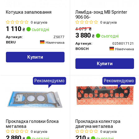
Котушка запалювання
Лямбда-зонд MB Sprinter
906 06-
0 відгуків
0 відгуків
1 110
4 079
₴
₴
сьогодні
3 880
₴
сьогодні
Артикул:
ZS077
BERU
Німеччина
Артикул:
0258017121
BOSCH
Німеччина
Купити
Купити
Рекомендуємо
Рекомендуємо
Прокладка головки блока
Прокладка колектора
металева
двигуна металева
0 відгуків
0 відгуків
2 880
210
₴
сьогодні
₴
сьогодні