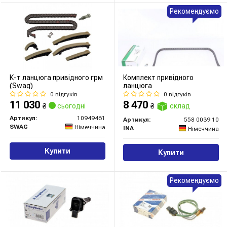
Рекомендуємо
К-т ланцюга привідного грм
Комплект привідного
(Swag)
ланцюга
0 відгуків
0 відгуків
11 030
8 470
₴
сьогодні
₴
склад
Артикул:
10949461
Артикул:
558 0039 10
SWAG
Німеччина
INA
Німеччина
Купити
Купити
Рекомендуємо