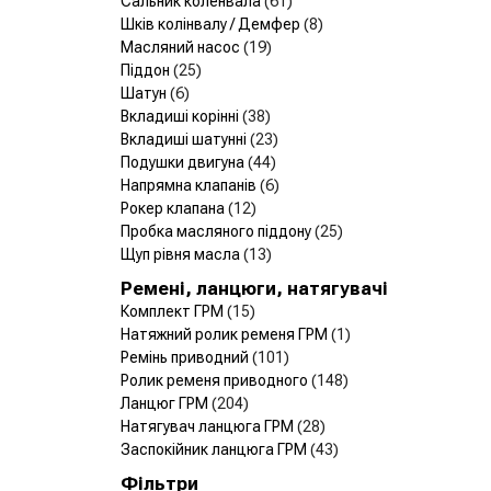
Сальник коленвала
(61)
Шків колінвалу / Демфер
(8)
Масляний насос
(19)
Піддон
(25)
Шатун
(6)
Вкладиші корінні
(38)
Вкладиші шатунні
(23)
Подушки двигуна
(44)
Напрямна клапанів
(6)
Рокер клапана
(12)
Пробка масляного піддону
(25)
Щуп рівня масла
(13)
Ремені, ланцюги, натягувачі
Комплект ГРМ
(15)
Натяжний ролик ременя ГРМ
(1)
Ремінь приводний
(101)
Ролик ременя приводного
(148)
Ланцюг ГРМ
(204)
Натягувач ланцюга ГРМ
(28)
Заспокійник ланцюга ГРМ
(43)
Фільтри