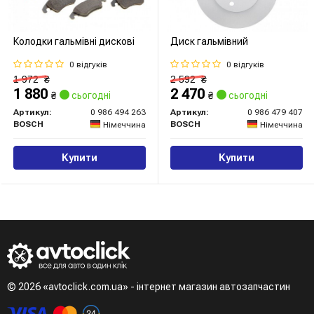
Колодки гальмівні дискові
Диск гальмівний
0 відгуків
0 відгуків
1 972
₴
2 592
₴
1 880
2 470
₴
сьогодні
₴
сьогодні
Артикул:
0 986 494 263
Артикул:
0 986 479 407
BOSCH
BOSCH
Німеччина
Німеччина
Купити
Купити
© 2026 «avtoclick.com.ua» - інтернет магазин автозапчастин