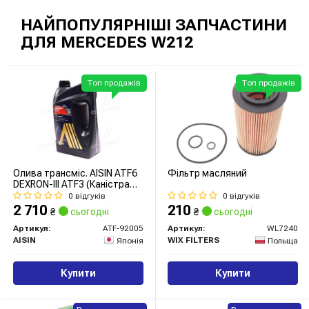
НАЙПОПУЛЯРНІШІ ЗАПЧАСТИНИ
ДЛЯ MERCEDES W212
Топ продажів
Топ продажів
Олива трансміс. AISIN ATF6
Фільтр масляний
DEXRON-III ATF3 (Каністра
5л)
0 відгуків
0 відгуків
2 710
210
₴
сьогодні
₴
сьогодні
Артикул:
ATF-92005
Артикул:
WL7240
AISIN
WIX FILTERS
Японія
Польща
Купити
Купити