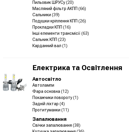
Пильовик ШРУСу
(20)
Масляний фільтр АКПП
(66)
Сальники
(39)
Подушки кріплення КПП
(26)
Прокладки КПП
(16)
Інші елементи трансмісії
(63)
Сальник КПП
(23)
Карданний вал
(1)
Електрика та Освітлення
Автосвітло
Автолампи
Фара основна
(12)
Покажчики повороту
(1)
Задній ліхтар
(4)
Протитуманки
(11)
Запалювання
Свічки запалювання
(38)
Котушка запалювання
(36)