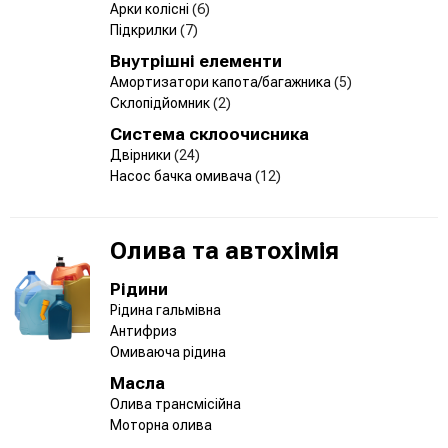
Арки колісні
(6)
Підкрилки
(7)
Внутрішні елементи
Амортизатори капота/багажника
(5)
Склопідйомник
(2)
Система склоочисника
Двірники
(24)
Насос бачка омивача
(12)
Олива та автохімія
Рідини
Рідина гальмівна
Антифриз
Омиваюча рідина
Масла
Олива трансмісійна
Моторна олива