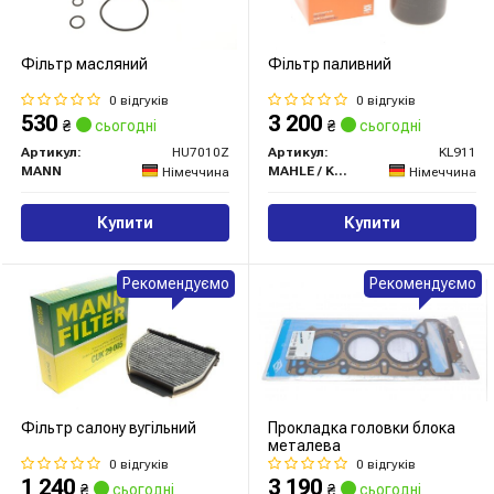
Фільтр масляний
Фільтр паливний
0 відгуків
0 відгуків
530
3 200
₴
сьогодні
₴
сьогодні
Артикул:
HU7010Z
Артикул:
KL911
MANN
MAHLE / KNECHT
Німеччина
Німеччина
Купити
Купити
Рекомендуємо
Рекомендуємо
Фільтр салону вугільний
Прокладка головки блока
металева
0 відгуків
0 відгуків
1 240
3 190
₴
сьогодні
₴
сьогодні