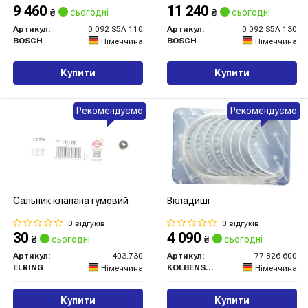
9 460
11 240
₴
сьогодні
₴
сьогодні
Артикул:
0 092 S5A 110
Артикул:
0 092 S5A 130
BOSCH
BOSCH
Німеччина
Німеччина
Купити
Купити
Рекомендуємо
Рекомендуємо
Сальник клапана гумовий
Вкладиші
0 відгуків
0 відгуків
30
4 090
₴
сьогодні
₴
сьогодні
Артикул:
403.730
Артикул:
77 826 600
ELRING
KOLBENSCHMIDT
Німеччина
Німеччина
Купити
Купити