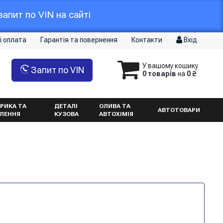
апит по VIN на сайті
і оплата
Гарантія та повернення
Контакти
Вхід
У вашому кошику
Запит по VIN
0 товарів
на
0 ₴
РИКА ТА
ДЕТАЛІ
ОЛИВА ТА
АВТОТОВАРИ
ТЛЕННЯ
КУЗОВА
АВТОХІМІЯ