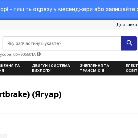
орі - пишіть одразу у месенджери або залишайте з
Доставка 
Яку запчастину шукаєте?
Туксон, 06H905601A
ЖЕННЯ ТА
ДВИГУН І СИСТЕМА
ЗЧЕПЛЕННЯ ТА
ЕЛЕКТ
НЯ
ВИХЛОПУ
ТРАНСМІСІЯ
ОСВІ
tbrake) (Ягуар)