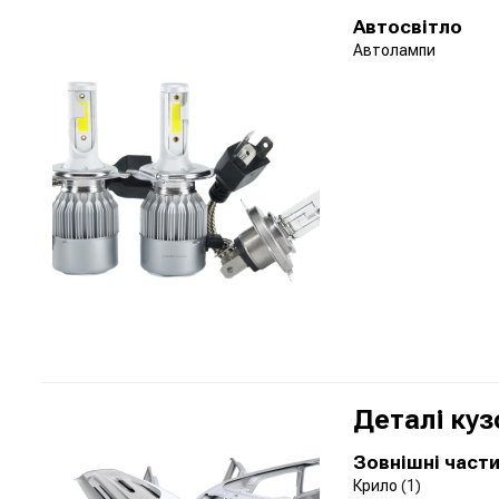
Автосвітло
Автолампи
Деталі куз
Зовнішні част
Крило
(1)