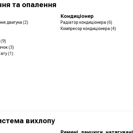
ня та опалення
Кондиціонер
ння двигуна
(2)
Радіатор кондиціонера
(6)
Компресор кондиціонера
(4)
р
(9)
ачок
(3)
тату
(1)
Система вихлопу
а
Ремені, ланцюги, натягувачі