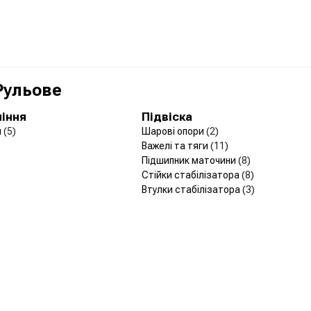
 Рульове
ління
Підвіска
и
(5)
Шарові опори
(2)
Важелі та тяги
(11)
Підшипник маточини
(8)
Стійки стабілізатора
(8)
Втулки стабілізатора
(3)