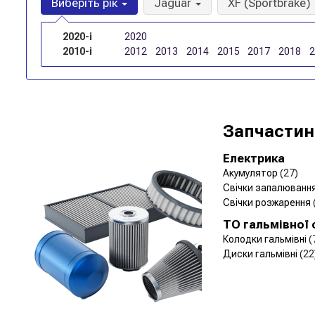
Виберіть рік
Jaguar
XF (Sportbrake)
2020-і
2020
2010-і
2012
2013
2014
2015
2017
2018
Запчастин
Електрика
Акумулятор
(27)
Свічки запалюванн
Свічки розжарення
ТО гальмівної
Колодки гальмівні
(
Диски гальмівні
(22