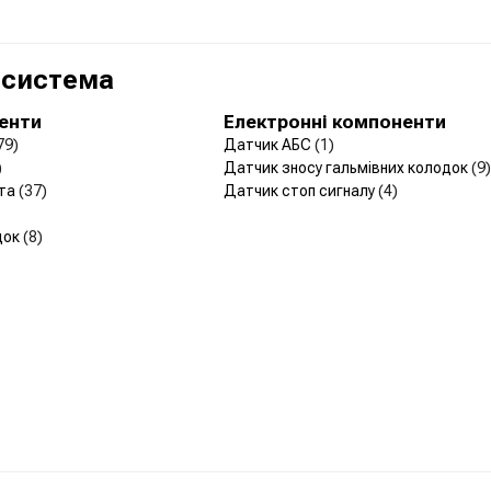
 система
менти
Електронні компоненти
79)
Датчик АБС
(1)
)
Датчик зносу гальмівних колодок
(9)
рта
(37)
Датчик стоп сигналу
(4)
док
(8)