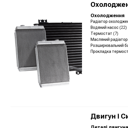
Охолоджен
Охолодження
Радіатор охолодже
Водяний насос
(22)
Термостат
(7)
Масляний радіато
Розширювальний б
Прокладка термос
Двигун і 
Деталі двигун