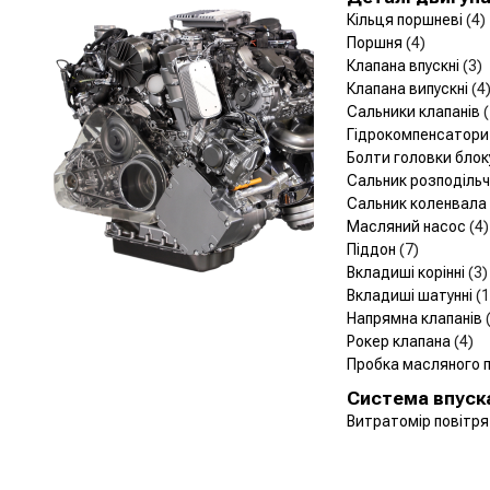
Кільця поршневі
(4)
Поршня
(4)
Клапана впускні
(3)
Клапана випускні
(4
Сальники клапанів
Гідрокомпенсатор
Болти головки блок
Сальник розподіль
Сальник коленвала
Масляний насос
(4)
Піддон
(7)
Вкладиші корінні
(3)
Вкладиші шатунні
(1
Напрямна клапанів
Рокер клапана
(4)
Пробка масляного 
Система впуск
Витратомір повітр