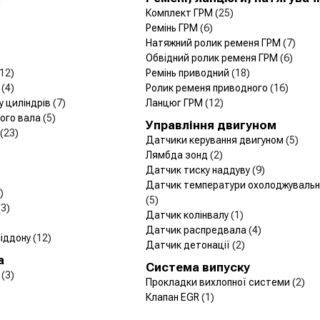
Комплект ГРМ
(25)
Ремінь ГРМ
(6)
Натяжний ролик ременя ГРМ
(7)
)
Обвідний ролик ременя ГРМ
(6)
(12)
Ремінь приводний
(18)
и
(4)
Ролик ременя приводного
(16)
у циліндрів
(7)
Ланцюг ГРМ
(12)
чого вала
(5)
Управління двигуном
(23)
Датчики керування двигуном
(5)
Лямбда зонд
(2)
Датчик тиску наддуву
(9)
Датчик температури охолоджувально
)
(5)
(3)
Датчик колінвалу
(1)
Датчик распредвала
(4)
піддону
(12)
Датчик детонації
(2)
а
Система випуску
я
(3)
Прокладки вихлопної системи
(2)
Клапан EGR
(1)