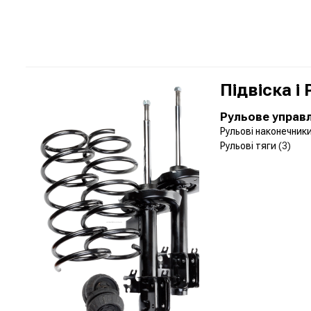
Підвіска і
Рульове управ
Рульові наконечник
Рульові тяги
(3)