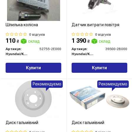
Шпилька колісна
Датчик витрати повітря
0 відгуків
0 відгуків
110
1 390
₴
склад
₴
склад
Артикул:
52755-2E000
Артикул:
39300-2B000
Hyundai/Kia/Mobis
Hyundai/Kia/Mobis
Купити
Купити
Рекомендуємо
Рекомендуємо
Диск гальмівний
Диск гальмівний