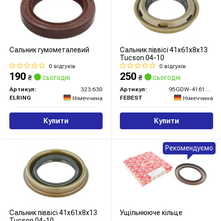
Сальник гумометалевий
Сальник піввісі 41x61x8x13
Tucson 04-10
0 відгуків
0 відгуків
190
250
₴
сьогодні
₴
сьогодні
Артикул:
323.630
Артикул:
95GDW-41610813L
ELRING
FEBEST
Німеччина
Німеччина
Купити
Купити
Рекомендуємо
Сальник піввісі 41x61x8x13
Ущільнююче кільце
Tucson 04-10