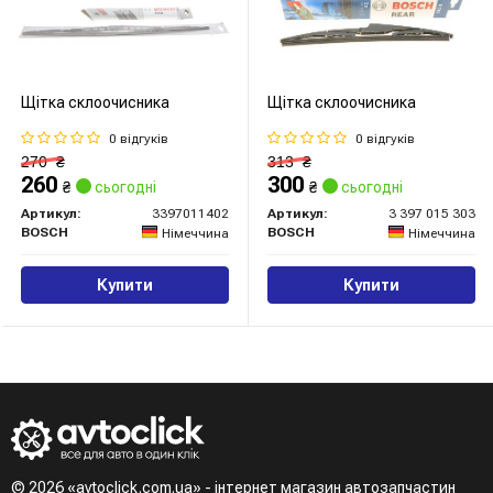
Щітка склоочисника
Щітка склоочисника
0 відгуків
0 відгуків
270
₴
313
₴
260
300
₴
сьогодні
₴
сьогодні
Артикул:
3397011402
Артикул:
3 397 015 303
BOSCH
BOSCH
Німеччина
Німеччина
Купити
Купити
© 2026 «avtoclick.com.ua» - інтернет магазин автозапчастин