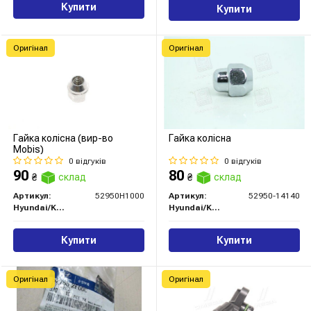
Купити
Купити
Оригінал
Оригінал
Гайка колісна (вир-во
Гайка колісна
Mobis)
0 відгуків
0 відгуків
90
80
₴
склад
₴
склад
Артикул:
52950H1000
Артикул:
52950-14140
Hyundai/Kia/Mobis
Hyundai/Kia/Mobis
Купити
Купити
Оригінал
Оригінал