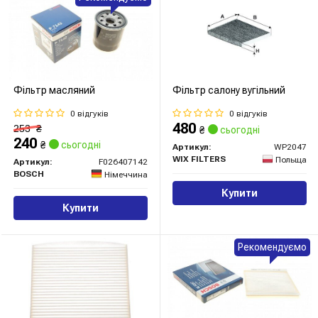
Фільтр масляний
Фільтр салону вугільний
0 відгуків
0 відгуків
480
253
₴
₴
сьогодні
240
₴
сьогодні
Артикул:
WP2047
WIX FILTERS
Польща
Артикул:
F026407142
BOSCH
Німеччина
Купити
Купити
Рекомендуємо