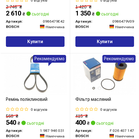
0 відгуків
0 відгуків
2 746
₴
1 420
₴
2 610
1 350
₴
сьогодні
₴
сьогодні
Артикул:
0986479E42
Артикул:
0986479V09
BOSCH
BOSCH
Німеччина
Німеччина
Купити
Купити
Рекомендуємо
Рекомендуємо
Ремінь поліклиновий
Фільтр масляний
0 відгуків
0 відгуків
568
₴
415
₴
540
400
₴
сьогодні
₴
сьогодні
Артикул:
1 987 946 031
Артикул:
F 026 407 147
BOSCH
BOSCH
Німеччина
Німеччина