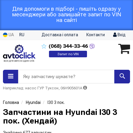
Для допомоги в підборі - пишіть одразу у
месенджери або залишайте запит по VIN
на сайті
UA
RU
Доставка і оплата
Контакти
Вхід
(068)
344-33-46
Запит по VIN
Яку запчастину шукаєте?
Наприклад: насос ГУР Туксон, 06H905601A
Головна
Hyundai
I30 3 пок.
Запчастини на Hyundai I30 3
пок. (Хендай)
Знайдено 677 запчастин