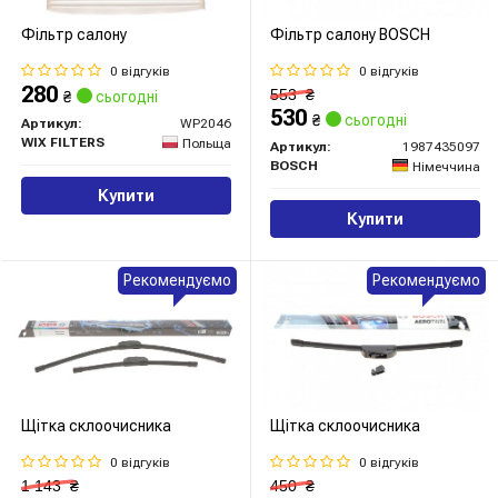
Фільтр салону
Фільтр салону BOSCH
0 відгуків
0 відгуків
280
553
₴
₴
сьогодні
530
₴
сьогодні
Артикул:
WP2046
WIX FILTERS
Польща
Артикул:
1987435097
BOSCH
Німеччина
Купити
Купити
Рекомендуємо
Рекомендуємо
Щітка склоочисника
Щітка склоочисника
0 відгуків
0 відгуків
1 143
₴
450
₴