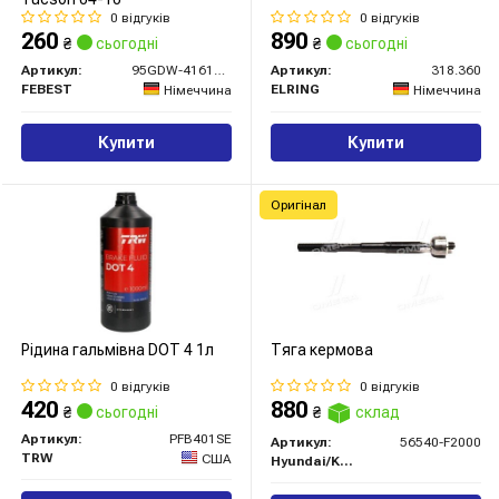
0 відгуків
0 відгуків
260
890
₴
сьогодні
₴
сьогодні
Артикул:
95GDW-41610813R
Артикул:
318.360
FEBEST
ELRING
Німеччина
Німеччина
Купити
Купити
Оригінал
Рідина гальмівна DOT 4 1л
Тяга кермова
0 відгуків
0 відгуків
420
880
₴
сьогодні
₴
склад
Артикул:
PFB401SE
Артикул:
56540-F2000
TRW
США
Hyundai/Kia/Mobis