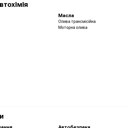
втохімія
Масла
Олива трансмісійна
Моторна олива
и
нання
Автобезпека