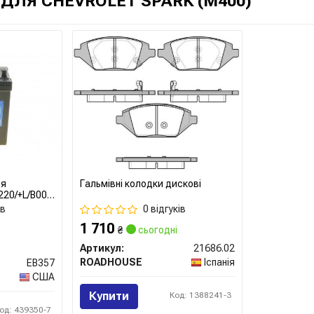
ЛЯ CHEVROLET SPARK (M400)
ея
Гальмівні колодки дискові
20/+L/B00)
ів
0 відгуків
1 710
₴
сьогодні
Артикул:
21686.02
ROADHOUSE
Іспанія
EB357
США
Купити
Код: 1388241-3
од: 439350-7