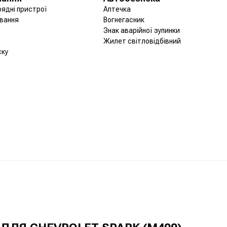
рядні пристрої
Аптечка
вання
Вогнегасник
Знак аварійної зупинки
Жилет світловідбівний
ску