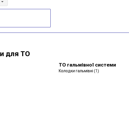
)
и для ТО
ТО гальмівної системи
Колодки гальмівні
(1)