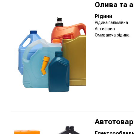
Олива та а
Рідини
Рідина гальмівна
Антифриз
Омиваюча рідина
Автотовар
Електрооблад