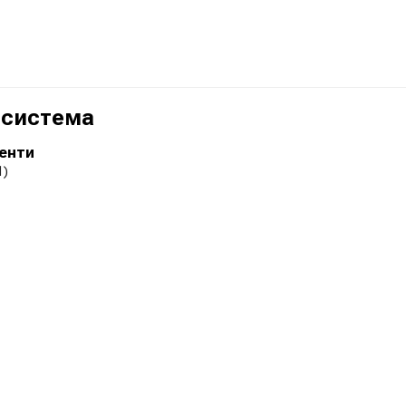
 система
менти
1)