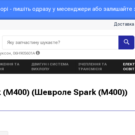
орі - пишіть одразу у месенджери або залишайте з
Доставка 
Яку запчастину шукаєте?
Туксон, 06H905601A
ЖЕННЯ ТА
ДВИГУН І СИСТЕМА
ЗЧЕПЛЕННЯ ТА
ЕЛЕКТ
НЯ
ВИХЛОПУ
ТРАНСМІСІЯ
ОСВІ
 (M400) (Шевроле Spark (M400))