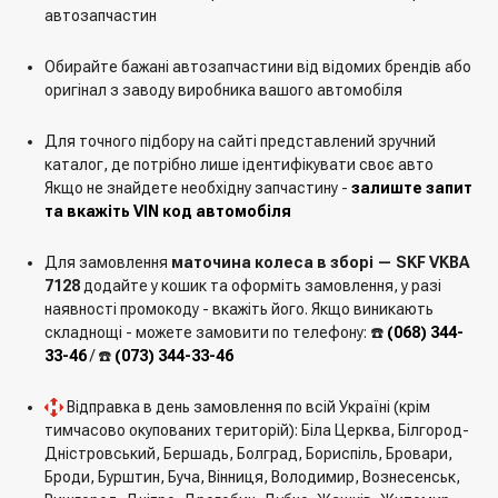
автозапчастин
Обирайте бажані автозапчастини від відомих брендів або
оригінал з заводу виробника вашого автомобіля
Для точного підбору на сайті представлений зручний
каталог, де потрібно лише ідентифікувати своє авто
Якщо не знайдете необхідну запчастину -
залиште запит
та вкажіть VIN код автомобіля
Для замовлення
маточина колеса в зборі — SKF VKBA
7128
додайте у кошик та оформіть замовлення, у разі
наявності промокоду - вкажіть його. Якщо виникають
складнощі - можете замовити по телефону: ☎️
(068) 344-
33-46
/ ☎️
(073) 344-33-46
Відправка в день замовлення по всій Україні (крім
тимчасово окупованих територій): Біла Церква, Білгород-
Дністровський, Бершадь, Болград, Бориспіль, Бровари,
Броди, Бурштин, Буча, Вінниця, Володимир, Вознесенськ,