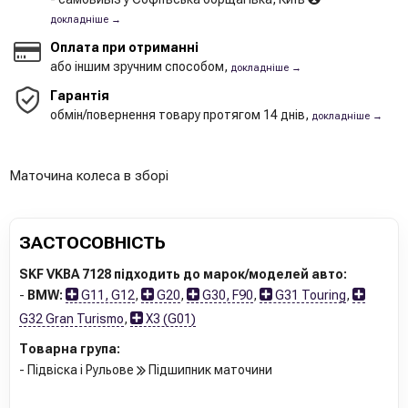
докладніше →
Оплата при отриманні
або іншим зручним способом,
докладніше →
Гарантія
обмін/повернення товару протягом 14 днів,
докладніше →
Маточина колеса в зборі
ЗАСТОСОВНІСТЬ
SKF VKBA 7128 підходить до марок/моделей авто:
-
BMW:
G11, G12
,
G20
,
G30, F90
,
G31 Touring
,
G32 Gran Turismo
,
X3 (G01)
Товарна група:
- Підвіска і Рульове
Підшипник маточини