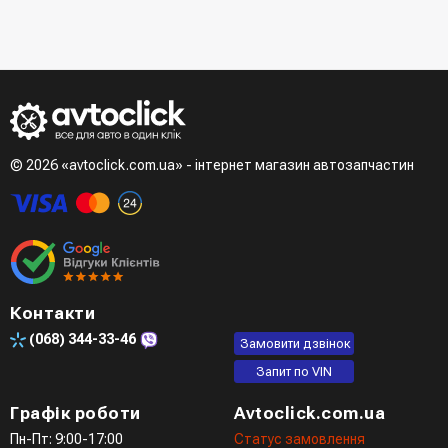
- При отриманні товару в точці видачі
Другий варіант - додати товар у кошик і в полі "Швидке
- При отримані товару на пошті (накладений платіж)
замовлення" вказати номер телефону. Вам одразу
- Зробити оплату по реквізитам (надасть менеджер)
зателефонує менеджер для підтвердження та уточнення
- LiqPay при оформленні замовлення через кошик
даних
Третій варіант - зробити замовлення в телефонному
режимі при розмові з менеджером
© 2026 «avtoclick.com.ua» - інтернет магазин автозапчастин
Четвертий варіант - замовити через доступні месенджери
(viber, telegram)
Контакти
(068)
344-33-46
Замовити дзвінок
Запит по VIN
Графік роботи
Avtoclick.com.ua
Пн-Пт: 9:00-17:00
Статус замовлення