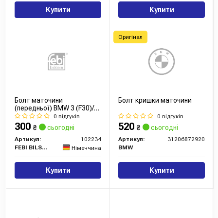
Купити
Купити
Оригінал
Болт маточини
Болт кришки маточини
(передньої) BMW 3 (F30)/5
(F07) 09-18
0 відгуків
0 відгуків
300
520
₴
сьогодні
₴
сьогодні
Артикул:
102234
Артикул:
31206872920
FEBI BILSTEIN
BMW
Німеччина
Купити
Купити