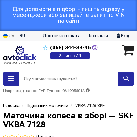
Для допомоги в підборі - пишіть одразу у
месенджери або залишайте запит по VIN
на сайті
UA
RU
Доставка і оплата
Контакти
Вхід
(068)
344-33-46
Запит по VIN
Яку запчастину шукаєте?
Наприклад: насос ГУР Туксон, 06H905601A
Головна
Підшипник маточини
VKBA 7128 SKF
Маточина колеса в зборі — SKF
VKBA 7128
0 відгуків