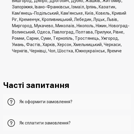
Вишгород, Дніпро, Дрогобич, Дубно, Жашків, Житомир,
Запоріжжя, Івано-Франківськ, Ізмаїл, Ірпінь, Казатин,
Кам’янець-Подільський, Кам’янське, Київ, Ковель, Кривий
Ріг, Кременчук, Кропивницький, Лебедин, Луцьк, Львів,
Миргород, Мукачево, Миколаїв, Нікополь, Ніжин, Новоград-
Волинський, Одеса, Павлоград, Полтава, Прилуки, Рівне,
Ромни, Сарни, Суми, Тернопіль, Тростянець, Ужгород,
Умань, Фастів, Харків, Херсон, Хмельницький, Черкаси,
Чернігів, Чернівці, Чоп, Шостка, Южноукраїнськ, Яремче
Часті запитання
Як оформити замовлення?
Перший варіант - це додати товар у кошик, перейти до
Як сплатити замовлення?
нього та вказати всю необхідну інформацію про
отримувача, спосіб доставки, спосіб оплати