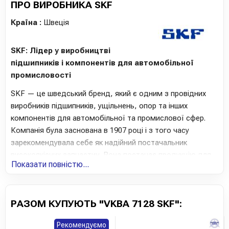
ПРО ВИРОБНИКА SKF
Країна :
Швеція
SKF: Лідер у виробництві
підшипників і компонентів для автомобільної
промисловості
SKF — це шведський бренд, який є одним з провідних
виробників підшипників, ущільнень, опор та інших
компонентів для автомобільної та промислової сфер.
Компанія була заснована в 1907 році і з того часу
зарекомендувала себе як надійний постачальник
високоякісних запчастин. Вона постачає продукцію для
Показати повністю...
автосервісів, оригінальних виробників (OEM) та кінцевих
споживачів у понад 130 країнах.
Якість та інновації
РАЗОМ КУПУЮТЬ "VKBA 7128 SKF":
SKF славиться високою якістю своєї продукції, а також
Рекомендуємо
постійними інноваціями у сфері розробки та виробництва