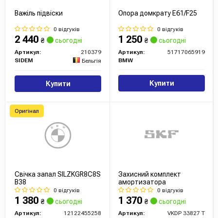
компоненти для ремонту та обслуговування своїх
Важіль підвіски
Опора домкрату E61/F25
транспортних засобів.
0 відгуків
0 відгуків
Висновок
2 440
1 250
₴
сьогодні
₴
сьогодні
SKF — це бренд, що гарантує високу якість і надійність.
Артикул:
210379
Артикул:
51717065919
SIDEM
BMW
Бельгія
Продукція цього бренду відома на ринку за своєю
довговічністю та ефективністю. В нашому магазині ви
Купити
Купити
знайдете великий вибір продукції SKF для ремонту та
обслуговування вашого автомобіля.
Оригінал
Свічка запал SILZKGR8C8S
Захисний комплект
B38
амортизатора
0 відгуків
0 відгуків
1 380
1 370
₴
сьогодні
₴
сьогодні
Артикул:
12122455258
Артикул:
VKDP 33827 T