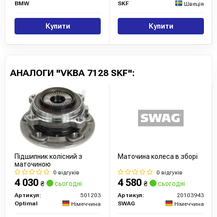
BMW
SKF
Швеція
Купити
Купити
АНАЛОГИ "VKBA 7128 SKF":
Підшипник колісний з
Маточина колеса в зборі
маточиною
0 відгуків
0 відгуків
4 030
4 580
₴
сьогодні
₴
сьогодні
Артикул:
501203
Артикул:
20103943
Optimal
SWAG
Німеччина
Німеччина