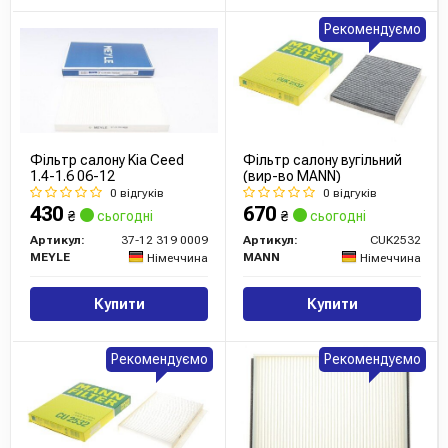
Рекомендуємо
Фільтр салону Kia Ceed
Фільтр салону вугільний
1.4-1.6 06-12
(вир-во MANN)
0 відгуків
0 відгуків
430
670
₴
сьогодні
₴
сьогодні
Артикул:
37-12 319 0009
Артикул:
CUK2532
MEYLE
MANN
Німеччина
Німеччина
Купити
Купити
Рекомендуємо
Рекомендуємо