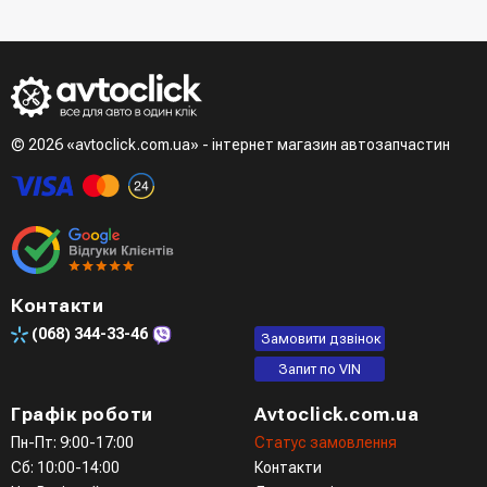
- При отримані товару на пошті (накладений платіж)
замовлення" вказати номер телефону. Вам одразу
- Зробити оплату по реквізитам (надасть менеджер)
зателефонує менеджер для підтвердження та уточнення
- LiqPay при оформленні замовлення через кошик
даних
Третій варіант - зробити замовлення в телефонному
режимі при розмові з менеджером
© 2026 «avtoclick.com.ua» - інтернет магазин автозапчастин
Четвертий варіант - замовити через доступні месенджери
(viber, telegram)
Контакти
(068)
344-33-46
Замовити дзвінок
Запит по VIN
Графік роботи
Avtoclick.com.ua
Пн-Пт: 9:00-17:00
Статус замовлення
Сб: 10:00-14:00
Контакти