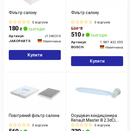
Фільтр салону
Фільтр салону
0 відгуків
0 відгуків
180
534
₴
₴
сьогодні
510
₴
сьогодні
Артикул:
J1340310
JAKOPARTS
Німеччина
Артикул:
1 987 432 055
BOSCH
Німеччина
Купити
Купити
Повітряний фільтр салона
Осушувач кондиціонера
Renault Master III 2.3dCi
10-/Scenic III 1.2-2.0dCi 09-
0 відгуків
0 відгуків