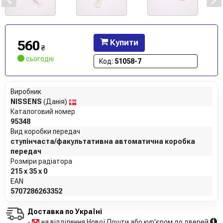
560
Купити
₴
сьогодні
Код:
51058-7
Виробник
NISSENS
(Данія)
Каталоговий номер
95348
Вид коробки передач
ступінчаста/факультативна автоматична коробка
передач
Розміри радіатора
215 x 35 x 0
EAN
5707286263352
Доставка по Україні
-
на відділення Нової Пошти або кур'єром до дверей