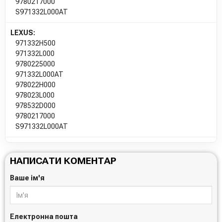
9780217000
S971332L000AT
LEXUS:
971332H500
971332L000
9780225000
971332L000AT
978022H000
978023L000
978532D000
9780217000
S971332L000AT
НАПИСАТИ КОМЕНТАР
Ваше ім'я
Електронна пошта