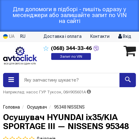
Для допомоги в підборі - пишіть одразу у
месенджери або залишайте запит по VIN
на сайті
UA
RU
Доставка і оплата
Контакти
Вхід
(068)
344-33-46
Запит по VIN
Яку запчастину шукаєте?
Наприклад: насос ГУР Туксон, 06H905601A
Головна
Осушувач
95348 NISSENS
Осушувач HYUNDAI ix35/KIA
SPORTAGE III — NISSENS 95348
0 відгуків