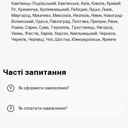
Кам’янець-Подільський, Кам’янське, Київ, Ковель, Кривий
Ріг, Кременчук, Кропивницький, Лебедин, Луцьк, Львів,
Миргород, Мукачево, Миколаїв, Нікополь, Ніжин, Новоград-
Волинський, Одеса, Павлоград, Полтава, Прилуки, Рівне,
Ромни, Сарни, Суми, Тернопіль, Тростянець, Ужгород,
Умань, Фастів, Харків, Херсон, Хмельницький, Черкаси,
Чернігів, Чернівці, Чоп, Шостка, Южноукраїнськ, Яремче
Часті запитання
Як оформити замовлення?
Перший варіант - це додати товар у кошик, перейти до
Як сплатити замовлення?
нього та вказати всю необхідну інформацію про
отримувача, спосіб доставки, спосіб оплати
- При отриманні товару в точці видачі
Другий варіант - додати товар у кошик і в полі "Швидке