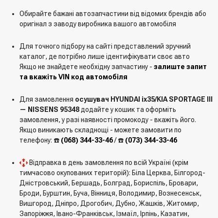
Обирайте бажані автозапчастини від відомих брендів або
оригінал з заводу виробника вашого автомобіля
Для точного підбору на сайті представлений зручний
каталог, де потрібно лише ідентифікувати своє авто
Якщо не знайдете необхідну запчастину -
залиште запит
та вкажіть VIN код автомобіля
Для замовлення
осушувач HYUNDAI ix35/KIA SPORTAGE III
— NISSENS 95348
додайте у кошик та оформіть
замовлення, у разі наявності промокоду - вкажіть його.
Якщо виникають складнощі - можете замовити по
телефону: ☎️
(068) 344-33-46
/ ☎️
(073) 344-33-46
Відправка в день замовлення по всій Україні (крім
тимчасово окупованих територій): Біла Церква, Білгород-
Дністровський, Бершадь, Болград, Бориспіль, Бровари,
Броди, Бурштин, Буча, Вінниця, Володимир, Вознесенськ,
Вишгород, Дніпро, Дрогобич, Дубно, Жашків, Житомир,
Запоріжжя, Івано-Франківськ, Ізмаїл, Ірпінь, Казатин,