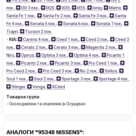
I10 2 пок.
,
I20 1 пок.
,
I20 2 пок.
,
I30 1 пок.
,
I30 2
пок.
,
I30 3 пок.
,
IX20
,
IX35
,
IX55
,
Ioniq
,
Matrix
,
Santa Fe 1 пок.
,
Santa Fe 2 пок.
,
Santa Fe 3 пок.
,
Santa
Fe 4 пок.
,
Sonata 5 пок.
,
Sonata 6 пок.
,
Sonata 7 пок.
,
Trajet
,
Tucson 2 пок.
-
KIA:
Carens 4 пок.
,
Ceed 1 пок.
,
Ceed 2 пок.
,
Ceed 3
пок.
,
Cerato 2 пок.
,
Cerato 3 пок.
,
Magentis 2 пок.
,
Niro
,
Opirus
,
Optima 3 пок.
,
Optima 4 пок.
,
Picanto 1
пок.
,
Picanto 2 пок.
,
Picanto 3 пок.
,
Pro Ceed 1 пок.
,
Pro Ceed 2 пок.
,
Pro Ceed 3 пок.
,
Rio 2 пок.
,
Seltos
,
Soul 1 пок.
,
Soul 2 пок.
,
Sportage 3 пок.
,
Sportage 4 пок.
,
Stinger
,
Venga
,
XCeed
Товарна група:
- Охолодження та опалення
Осушувач
АНАЛОГИ "95348 NISSENS":