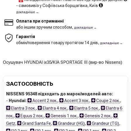
- самовивіз у Софіївська борщагівка, Київ
докладніше →
Оплата при отриманні
або іншим зручним способом,
докладніше →
Гарантія
обмін/повернення товару протягом 14 днів,
докладніше →
Осушувач HYUNDAI ix35/KIA SPORTAGE III (вир-во Nissens)
ЗАСТОСОВНІСТЬ
NISSENS 95348 підходить до марок/моделей авто:
-
Hyundai:
Accent 2 пок.
,
Accent 3 пок.
,
Coupe 2 пок.
,
Elantra 3 пок.
,
Elantra 4 пок.
,
Elantra 5 пок.
,
Elantra 6
пок.
,
Equus 2 пок.
,
Genesis 1 пок.
,
Genesis 2 пок.
,
Getz
,
Grand Santa Fe
,
Grandeur (HG)
,
Grandeur (TG)
,