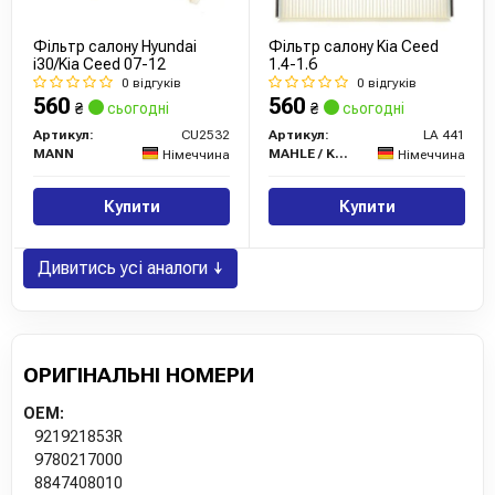
Фільтр салону Hyundai
Фільтр салону Kia Ceed
i30/Kia Ceed 07-12
1.4-1.6
0 відгуків
0 відгуків
560
560
₴
сьогодні
₴
сьогодні
Артикул:
CU2532
Артикул:
LA 441
MANN
MAHLE / KNECHT
Німеччина
Німеччина
Купити
Купити
Дивитись усі аналоги ↓
ОРИГІНАЛЬНІ НОМЕРИ
OEM:
921921853R
9780217000
8847408010