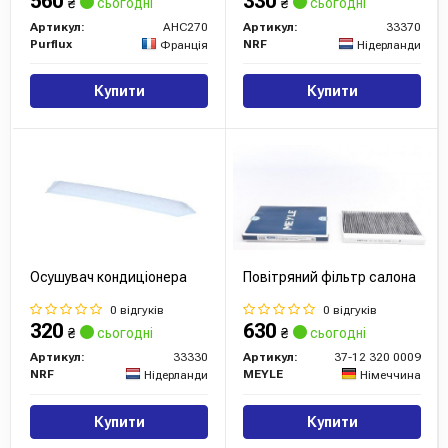
560
330
₴
сьогодні
₴
сьогодні
Артикул:
AHC270
Артикул:
33370
Purflux
NRF
Франція
Нідерланди
Купити
Купити
Осушувач кондиціонера
Повітряний фільтр салона
0 відгуків
0 відгуків
320
630
₴
сьогодні
₴
сьогодні
Артикул:
33330
Артикул:
37-12 320 0009
NRF
MEYLE
Нідерланди
Німеччина
Купити
Купити