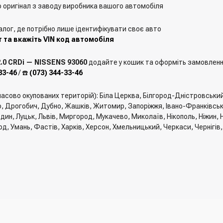
о оригінал з заводу виробника вашого автомобіля
алог, де потрібно лише ідентифікувати своє авто
 та вкажіть VIN код автомобіля
.0 CRDi — NISSENS 93060
додайте у кошик та оформіть замовлення,
33-46
/ ☎️
(073) 344-33-46
мчасово окупованих територій): Біла Церква, Білгород-Дністровськи
, Дрогобич, Дубно, Жашків, Житомир, Запоріжжя, Івано-Франківськ, 
един, Луцьк, Львів, Миргород, Мукачево, Миколаїв, Нікополь, Ніжин
од, Умань, Фастів, Харків, Херсон, Хмельницький, Черкаси, Чернігів