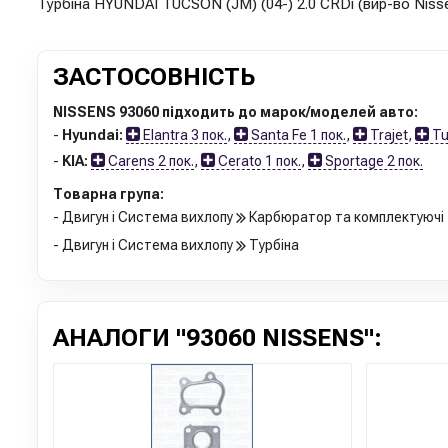
Турбіна HYUNDAI TUCSON (JM) (04-) 2.0 CRDi (вир-во Niss
ЗАСТОСОВНІСТЬ
NISSENS 93060 підходить до марок/моделей авто:
-
Hyundai:
Elantra 3 пок.
,
Santa Fe 1 пок.
,
Trajet
,
Tu
-
KIA:
Carens 2 пок.
,
Cerato 1 пок.
,
Sportage 2 пок.
Товарна група:
- Двигун і Система вихлопу
Карбюратор та комплектуючі
- Двигун і Система вихлопу
Турбіна
АНАЛОГИ "93060 NISSENS":