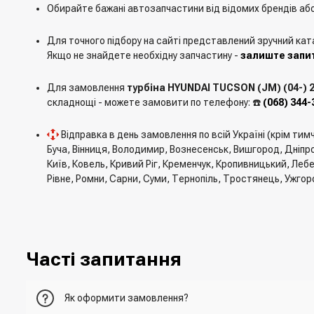
Обирайте бажані автозапчастини від відомих брендів аб
Для точного підбору на сайті представлений зручний кат
Якщо не знайдете необхідну запчастину -
залиште запит
Для замовлення
турбіна HYUNDAI TUCSON (JM) (04-) 2
складнощі - можете замовити по телефону: ☎️
(068) 344-
Відправка в день замовлення по всій Україні (крім ти
Буча, Вінниця, Володимир, Вознесенськ, Вишгород, Дніпро
Київ, Ковель, Кривий Ріг, Кременчук, Кропивницький, Леб
Рівне, Ромни, Сарни, Суми, Тернопіль, Тростянець, Ужгор
Часті запитання
Як оформити замовлення?