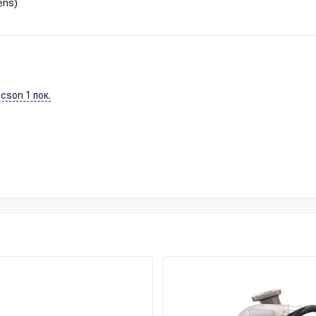
ens)
cson 1 пок.