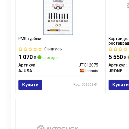
РМК турбіни
Картридж 
реставрац
0 відгуків
1 070
5 550
₴
сьогодні
₴
Артикул:
JTC12075
Артикул:
AJUSA
Іспанія
JRONE
Купити
Купити
Код: 352802-8