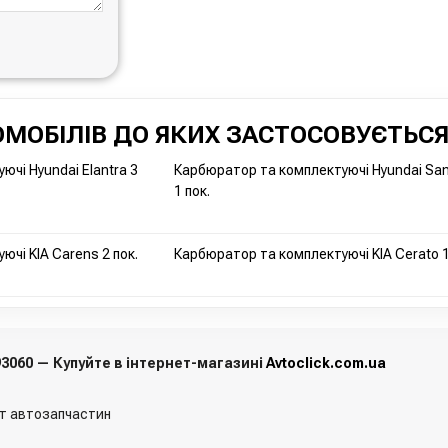
МОБІЛІВ ДО ЯКИХ ЗАСТОСОВУЄТЬСЯ
чі Hyundai Elantra 3
Карбюратор та комплектуючі Hyundai San
1 пок.
чі KIA Carens 2 пок.
Карбюратор та комплектуючі KIA Cerato 1
93060 — Купуйте в інтернет-магазині
Avtoclick.com.ua
т автозапчастин