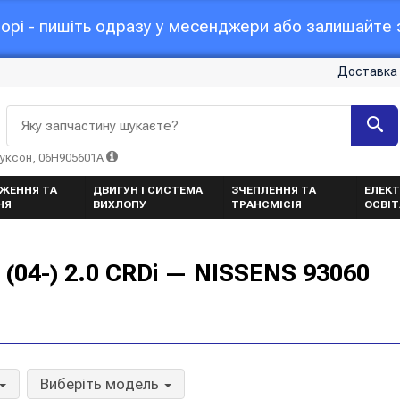
орі - пишіть одразу у месенджери або залишайте з
Доставка 
Яку запчастину шукаєте?
Туксон, 06H905601A
ЖЕННЯ ТА
ДВИГУН І СИСТЕМА
ЗЧЕПЛЕННЯ ТА
ЕЛЕКТ
НЯ
ВИХЛОПУ
ТРАНСМІСІЯ
ОСВІ
(04-) 2.0 CRDi — NISSENS 93060
Виберіть модель