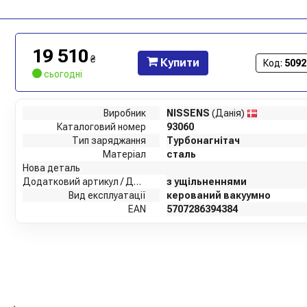
19 510
₴
Купити
Код:
5092
сьогодні
Виробник
NISSENS
(Данія)
Каталоговий номер
93060
Тип заряджання
Турбонагнітач
Матеріал
сталь
Нова деталь
Додатковий артикул / Додаткова інформація
з ущільненнями
Вид експлуатації
керований вакуумно
EAN
5707286394384