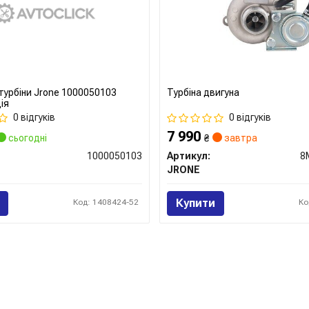
турбіни Jrone 1000050103
Турбіна двигуна
ія
0 відгуків
0 відгуків
7 990
сьогодні
₴
завтра
1000050103
Артикул:
8
JRONE
Купити
Код: 1408424-52
Ко