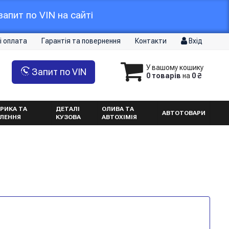
апит по VIN на сайті
і оплата
Гарантія та повернення
Контакти
Вхід
У вашому кошику
Запит по VIN
0 товарів
на
0 ₴
РИКА ТА
ДЕТАЛІ
ОЛИВА ТА
АВТОТОВАРИ
ТЛЕННЯ
КУЗОВА
АВТОХІМІЯ