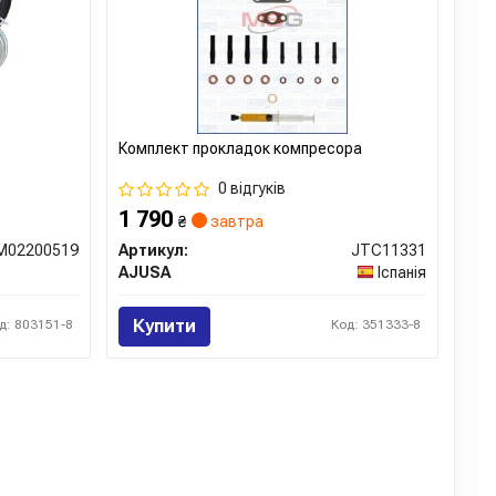
Комплект прокладок компресора
0 відгуків
1 790
₴
завтра
M02200519
Артикул:
JTC11331
AJUSA
Іспанія
Купити
д: 803151-8
Код: 351333-8