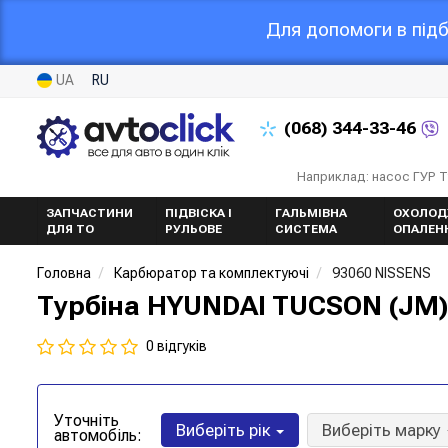
Для допомоги в підб
UA
RU
(068)
344-33-46
Наприклад: насос ГУР 
ЗАПЧАСТИНИ
ПІДВІСКА І
ГАЛЬМІВНА
ОХОЛОД
ДЛЯ ТО
РУЛЬОВЕ
СИСТЕМА
ОПАЛЕН
Головна
Карбюратор та комплектуючі
93060 NISSENS
Турбіна HYUNDAI TUCSON (JM) 
0 відгуків
Уточніть
Виберіть рік
Виберіть марку
автомобіль: