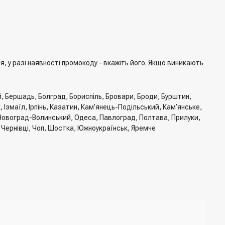
 у разі наявності промокоду - вкажіть його. Якщо виникають
й, Бершадь, Болград, Бориспіль, Бровари, Броди, Бурштин,
Ізмаїл, Ірпінь, Казатин, Кам’янець-Подільський, Кам’янське,
, Новоград-Волинський, Одеса, Павлоград, Полтава, Прилуки,
, Чернівці, Чоп, Шостка, Южноукраїнськ, Яремче