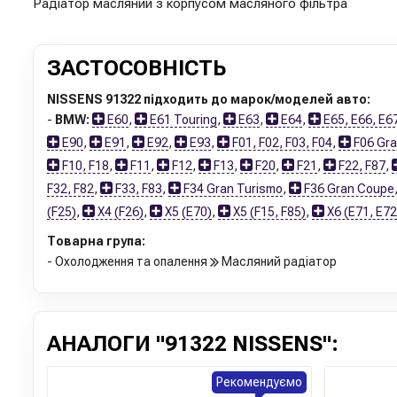
Радіатор масляний з корпусом масляного фільтра
ЗАСТОСОВНІСТЬ
NISSENS 91322 підходить до марок/моделей авто:
-
BMW:
E60
,
E61 Touring
,
E63
,
E64
,
E65, E66, E6
E90
,
E91
,
E92
,
E93
,
F01, F02, F03, F04
,
F06 Gr
F10, F18
,
F11
,
F12
,
F13
,
F20
,
F21
,
F22, F87
,
F32, F82
,
F33, F83
,
F34 Gran Turismo
,
F36 Gran Coupe
(F25)
,
X4 (F26)
,
X5 (E70)
,
X5 (F15, F85)
,
X6 (E71, E72
Товарна група:
- Охолодження та опалення
Масляний радіатор
АНАЛОГИ "91322 NISSENS":
Рекомендуємо