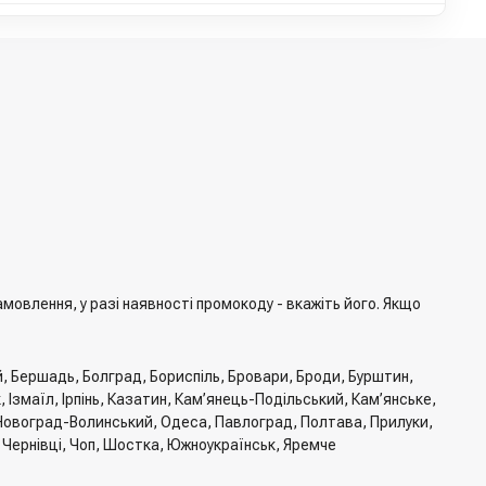
овлення, у разі наявності промокоду - вкажіть його. Якщо
й, Бершадь, Болград, Бориспіль, Бровари, Броди, Бурштин,
Ізмаїл, Ірпінь, Казатин, Кам’янець-Подільський, Кам’янське,
, Новоград-Волинський, Одеса, Павлоград, Полтава, Прилуки,
, Чернівці, Чоп, Шостка, Южноукраїнськ, Яремче