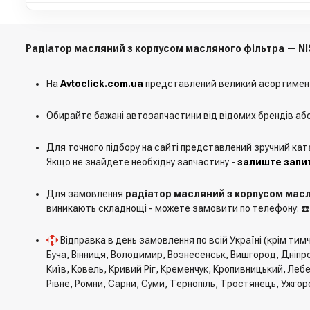
Радіатор масляний з корпусом масляного фільтра — NI
На
Avtoclick.com.ua
представлений великий асортимен
Обирайте бажані автозапчастини від відомих брендів аб
Для точного підбору на сайті представлений зручний кат
Якщо не знайдете необхідну запчастину -
залиште запит
Для замовлення
радіатор масляний з корпусом масл
виникають складнощі - можете замовити по телефону: ☎
Відправка в день замовлення по всій Україні (крім ти
Буча, Вінниця, Володимир, Вознесенськ, Вишгород, Дніпро
Київ, Ковель, Кривий Ріг, Кременчук, Кропивницький, Леб
Рівне, Ромни, Сарни, Суми, Тернопіль, Тростянець, Ужгор