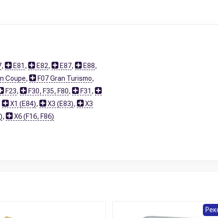
7
,
E81
,
E82
,
E87
,
E88
,
an Coupe
,
F07 Gran Turismo
,
F23
,
F30, F35, F80
,
F31
,
,
X1 (E84)
,
X3 (E83)
,
X3
)
,
X6 (F16, F86)
Рек