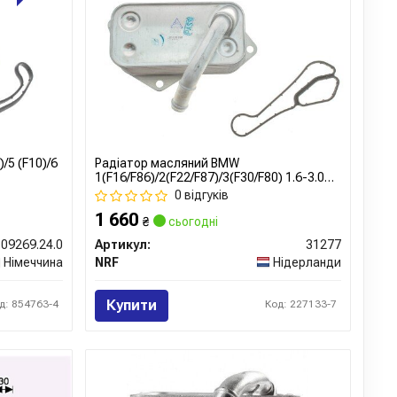
/5 (F10)/6
Радіатор масляний BMW
1(F16/F86)/2(F22/F87)/3(F30/F80) 1.6-3.0
04-
0 відгуків
1 660
₴
сьогодні
.09269.24.0
Артикул:
31277
Німеччина
NRF
Нідерланди
Купити
д: 854763-4
Код: 227133-7