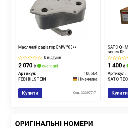
Масляний радіатор BMW "03>>
SATO Q+ М
series 05-
0 відгуків
2 070
1 400
₴
сьогодні
₴
Артикул:
100564
Артикул:
FEBI BILSTEIN
Німеччина
SATO TE
Купити
Купити
Код: 333977-7
ОРИГІНАЛЬНІ НОМЕРИ