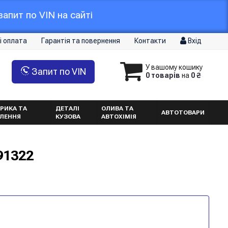
апит по VIN на сайті
і оплата
Гарантія та повернення
Контакти
Вхід
У вашому кошику
Запит по VIN
0 товарів
на
0 ₴
РИКА ТА
ДЕТАЛІ
ОЛИВА ТА
АВТОТОВАРИ
ТЛЕННЯ
КУЗОВА
АВТОХІМІЯ
91322