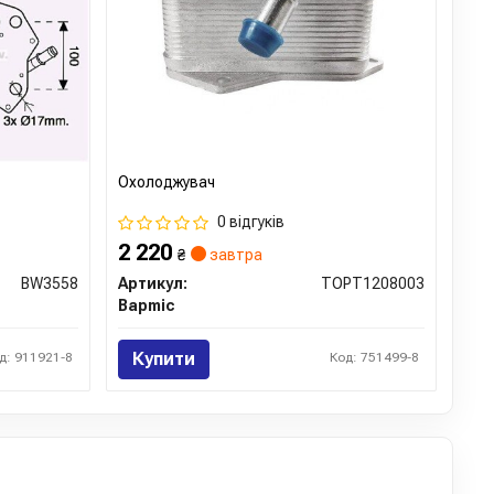
Охолоджувач
0 відгуків
2 220
₴
завтра
BW3558
Артикул:
TOPT1208003
Bapmic
Купити
д: 911921-8
Код: 751499-8