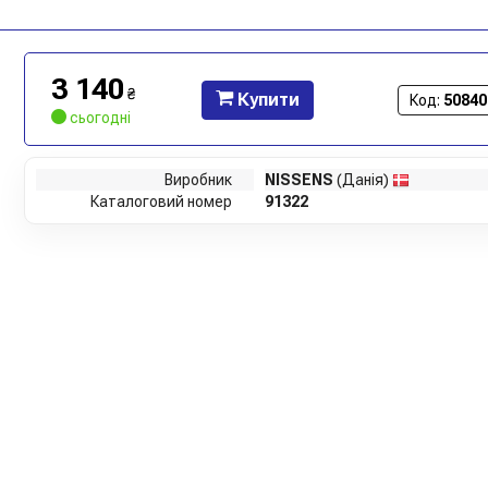
3 140
₴
Купити
Код:
50840
сьогодні
Виробник
NISSENS
(Данія)
Каталоговий номер
91322