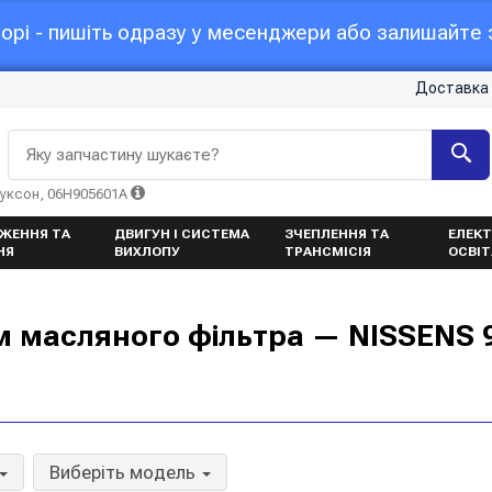
орі - пишіть одразу у месенджери або залишайте з
Доставка 
Яку запчастину шукаєте?
Туксон, 06H905601A
ЖЕННЯ ТА
ДВИГУН І СИСТЕМА
ЗЧЕПЛЕННЯ ТА
ЕЛЕКТ
НЯ
ВИХЛОПУ
ТРАНСМІСІЯ
ОСВІ
м масляного фільтра — NISSENS 
Виберіть модель