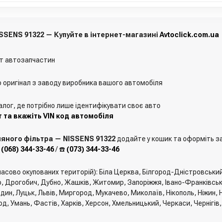
SSENS 91322 — Купуйте в інтернет-магазині
Avtoclick.com.ua
т автозапчастин
о оригінал з заводу виробника вашого автомобіля
алог, де потрібно лише ідентифікувати своє авто
 та вкажіть VIN код автомобіля
яного фільтра — NISSENS 91322
додайте у кошик та оформіть зам
️
(068) 344-33-46
/ ☎️
(073) 344-33-46
мчасово окупованих територій): Біла Церква, Білгород-Дністровськи
, Дрогобич, Дубно, Жашків, Житомир, Запоріжжя, Івано-Франківськ, 
един, Луцьк, Львів, Миргород, Мукачево, Миколаїв, Нікополь, Ніжин
од, Умань, Фастів, Харків, Херсон, Хмельницький, Черкаси, Чернігів