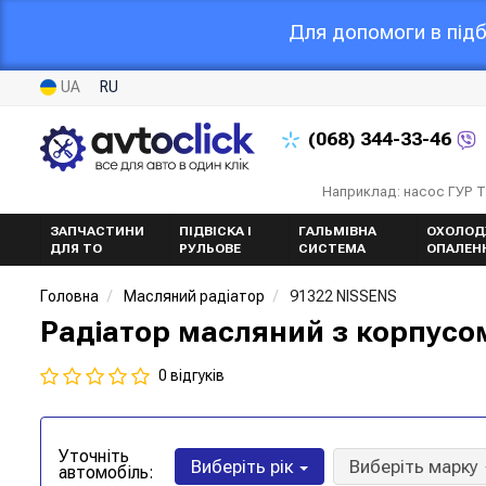
Для допомоги в підб
UA
RU
(068)
344-33-46
Наприклад: насос ГУР 
ЗАПЧАСТИНИ
ПІДВІСКА І
ГАЛЬМІВНА
ОХОЛОД
ДЛЯ ТО
РУЛЬОВЕ
СИСТЕМА
ОПАЛЕН
Головна
Масляний радіатор
91322 NISSENS
Радіатор масляний з корпусо
0 відгуків
Уточніть
Виберіть рік
Виберіть марку
автомобіль: