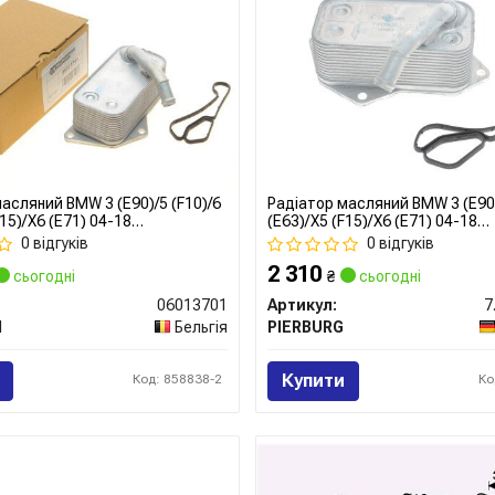
асляний BMW 3 (E90)/5 (F10)/6
Радіатор масляний BMW 3 (E90)
F15)/X6 (E71) 04-18
(E63)/X5 (F15)/X6 (E71) 04-18
26/N52/N53/N55
B48/N20/N26/N52/N53/N55
0 відгуків
0 відгуків
2 310
сьогодні
₴
сьогодні
06013701
Артикул:
7
l
Бельгія
PIERBURG
Купити
Код: 858838-2
Ко