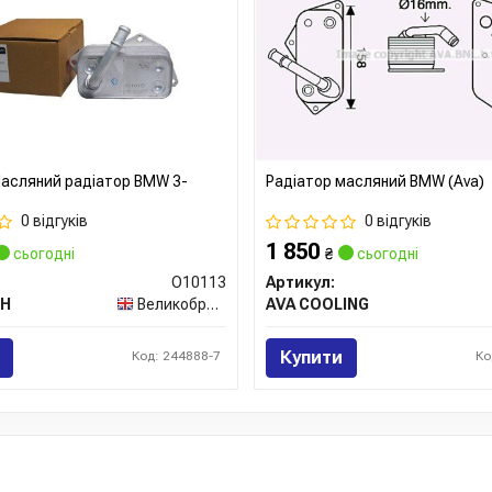
асляний радіатор BMW 3-
Радіатор масляний BMW (Ava)
0 відгуків
0 відгуків
1 850
сьогодні
₴
сьогодні
O10113
Артикул:
CH
Великобританія
AVA COOLING
Купити
Код: 244888-7
Ко