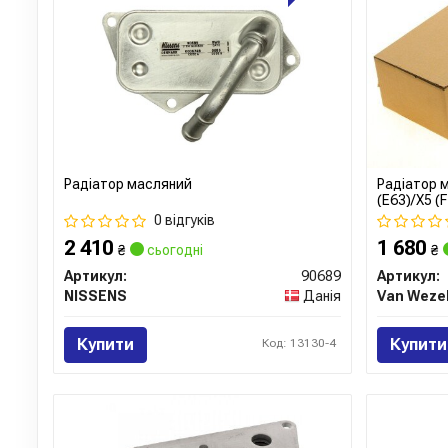
Радіатор масляний
Радіатор м
(E63)/X5 (
B48/N20/N
0 відгуків
2 410
1 680
₴
сьогодні
₴
Артикул:
90689
Артикул:
NISSENS
Данія
Van Weze
Купити
Купити
Код: 13130-4