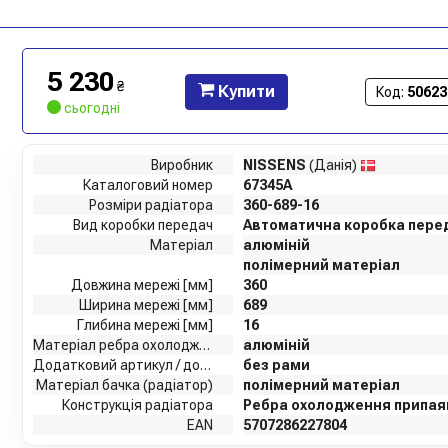
5 230
₴
Купити
Код:
50623
сьогодні
Виробник
NISSENS
(Данія)
Каталоговий номер
67345A
Розміри радіатора
360-689-16
Вид коробки передач
Автоматична коробка пере
Матеріал
алюміній
полімерний матеріал
Довжина мережі [мм]
360
Ширина мережі [мм]
689
Глибина мережі [мм]
16
Матеріал ребра охолодження
алюміній
Додатковий артикул / додаткова інформація 2
без рами
Матеріал бачка (радіатор)
полімерний матеріал
Конструкція радіатора
Ребра охолодження припая
EAN
5707286227804