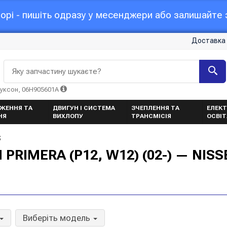
орі - пишіть одразу у месенджери або залишайте з
Доставка 
Яку запчастину шукаєте?
Туксон, 06H905601A
ЖЕННЯ ТА
ДВИГУН І СИСТЕМА
ЗЧЕПЛЕННЯ ТА
ЕЛЕКТ
НЯ
ВИХЛОПУ
ТРАНСМІСІЯ
ОСВІ
S
PRIMERA (P12, W12) (02-) — NIS
Виберіть модель