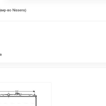
вир-во Nissens)
а