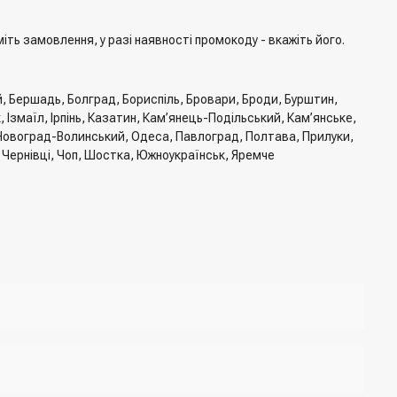
ть замовлення, у разі наявності промокоду - вкажіть його.
й, Бершадь, Болград, Бориспіль, Бровари, Броди, Бурштин,
Ізмаїл, Ірпінь, Казатин, Кам’янець-Подільський, Кам’янське,
, Новоград-Волинський, Одеса, Павлоград, Полтава, Прилуки,
, Чернівці, Чоп, Шостка, Южноукраїнськ, Яремче
тавки, спосіб оплати
джер для підтвердження та уточнення даних