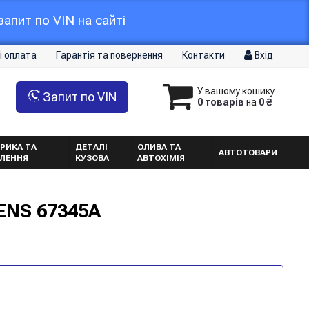
апит по VIN на сайті
і оплата
Гарантія та повернення
Контакти
Вхід
У вашому кошику
Запит по VIN
0 товарів
на
0 ₴
РИКА ТА
ДЕТАЛІ
ОЛИВА ТА
АВТОТОВАРИ
ТЛЕННЯ
КУЗОВА
АВТОХІМІЯ
SENS 67345A