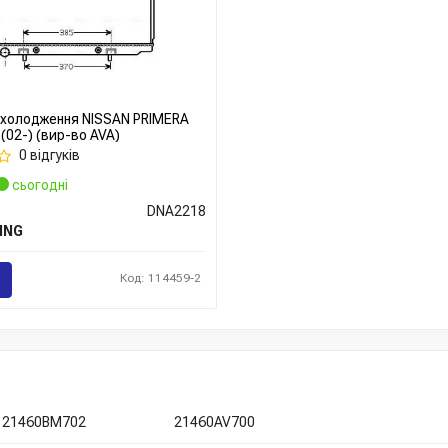
охолодження NISSAN PRIMERA
 (02-) (вир-во AVA)
0 відгуків
сьогодні
DNA2218
ING
Код: 114459-2
21460BM702
21460AV700