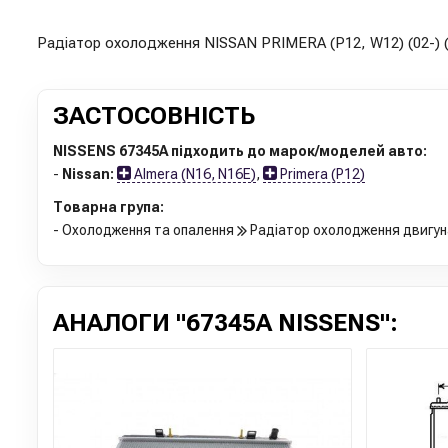
Радіатор охолодження NISSAN PRIMERA (P12, W12) (02-) (
ЗАСТОСОВНІСТЬ
NISSENS 67345A підходить до марок/моделей авто:
-
Nissan:
Almera (N16, N16E)
,
Primera (P12)
Товарна група:
- Охолодження та опалення
Радіатор охолодження двигун
АНАЛОГИ "67345A NISSENS":