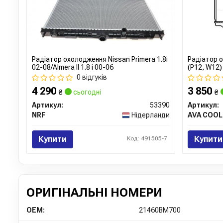
Радіатор охолодження Nissan Primera 1.8i
Радіатор 
02-08/Almera II 1.8 i 00-06
(P12, W12)
0 відгуків
4 290
3 850
₴
сьогодні
₴
Артикул:
53390
Артикул:
NRF
Нідерланди
AVA COOL
Купити
Купити
Код: 491505-7
ОРИГІНАЛЬНІ НОМЕРИ
OEM:
21460BM700