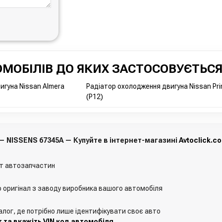
МОБІЛІВ ДО ЯКИХ ЗАСТОСОВУЄТЬСЯ
игуна Nissan Almera
Радіатор охолодження двигуна Nissan Pr
(P12)
 — NISSENS 67345A — Купуйте в інтернет-магазині
Avtoclick.c
т автозапчастин
о оригінал з заводу виробника вашого автомобіля
алог, де потрібно лише ідентифікувати своє авто
 та вкажіть VIN код автомобіля