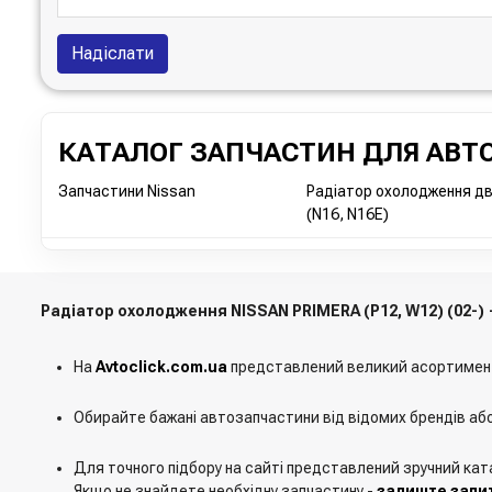
Надіслати
КАТАЛОГ ЗАПЧАСТИН ДЛЯ АВТО
Запчастини Nissan
Радіатор охолодження дв
(N16, N16E)
Радіатор охолодження NISSAN PRIMERA (P12, W12) (02-)
На
Avtoclick.com.ua
представлений великий асортимен
Обирайте бажані автозапчастини від відомих брендів аб
Для точного підбору на сайті представлений зручний кат
Якщо не знайдете необхідну запчастину -
залиште запит