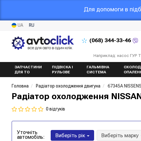
Для допомоги в підб
UA
RU
(068)
344-33-46
Наприклад: насос ГУР 
ЗАПЧАСТИНИ
ПІДВІСКА І
ГАЛЬМІВНА
ОХОЛОД
ДЛЯ ТО
РУЛЬОВЕ
СИСТЕМА
ОПАЛЕН
Головна
Радіатор охолодження двигуна
67345A NISSEN
Радіатор охолодження NISSAN 
0 відгуків
Уточніть
Виберіть рік
Виберіть марку
автомобіль: