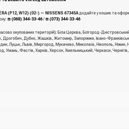
A (P12, W12) (02-) — NISSENS 67345A
додайте у кошик та оформі
ну: ☎️
(068) 344-33-46
/ ☎️
(073) 344-33-46
мчасово окупованих територій): Біла Церква, Білгород-Дністровськи
, Дрогобич, Дубно, Жашків, Житомир, Запоріжжя, Івано-Франківськ, 
един, Луцьк, Львів, Миргород, Мукачево, Миколаїв, Нікополь, Ніжин
од, Умань, Фастів, Харків, Херсон, Хмельницький, Черкаси, Чернігів
го та вказати всю необхідну інформацію про отримувача, спосіб дос
замовлення" вказати номер телефону. Вам одразу зателефонує мене