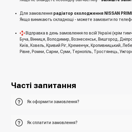
Для замовлення
радіатор охолодження NISSAN PRIMER
Якщо виникають складнощі - можете замовити по телефо
Відправка в день замовлення по всій Україні (крім ти
Буча, Вінниця, Володимир, Вознесенськ, Вишгород, Дніпро
Київ, Ковель, Кривий Ріг, Кременчук, Кропивницький, Леб
Рівне, Ромни, Сарни, Суми, Тернопіль, Тростянець, Ужгор
Часті запитання
Як оформити замовлення?
Перший варіант - це додати товар у кошик, перейти до ньо
Як сплатити замовлення?
Другий варіант - додати товар у кошик і в полі "Швидке 