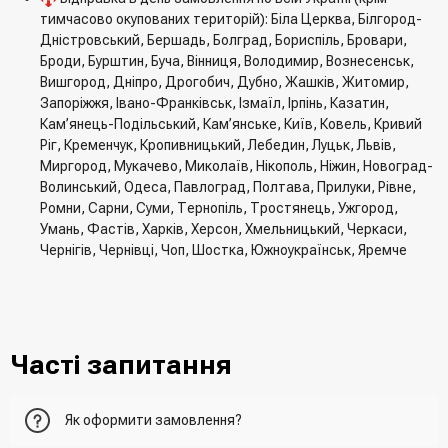
тимчасово окупованих територій): Біла Церква, Білгород-
Дністровський, Бершадь, Болград, Бориспіль, Бровари,
Броди, Бурштин, Буча, Вінниця, Володимир, Вознесенськ,
Вишгород, Дніпро, Дрогобич, Дубно, Жашків, Житомир,
Запоріжжя, Івано-Франківськ, Ізмаїл, Ірпінь, Казатин,
Кам’янець-Подільський, Кам’янське, Київ, Ковель, Кривий
Ріг, Кременчук, Кропивницький, Лебедин, Луцьк, Львів,
Миргород, Мукачево, Миколаїв, Нікополь, Ніжин, Новоград-
Волинський, Одеса, Павлоград, Полтава, Прилуки, Рівне,
Ромни, Сарни, Суми, Тернопіль, Тростянець, Ужгород,
Умань, Фастів, Харків, Херсон, Хмельницький, Черкаси,
Чернігів, Чернівці, Чоп, Шостка, Южноукраїнськ, Яремче
Часті запитання
Як оформити замовлення?