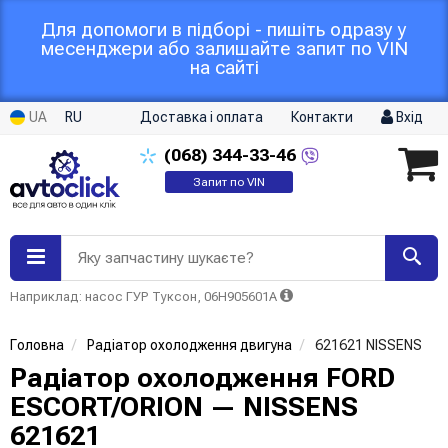
Для допомоги в підборі - пишіть одразу у
месенджери або залишайте запит по VIN
на сайті
UA
RU
Доставка і оплата
Контакти
Вхід
(068)
344-33-46
Запит по VIN
Яку запчастину шукаєте?
Наприклад: насос ГУР Туксон, 06H905601A
Головна
Радіатор охолодження двигуна
621621 NISSENS
Радіатор охолодження FORD
ESCORT/ORION — NISSENS
621621