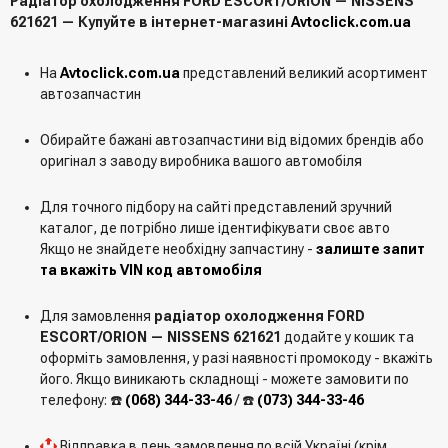
Радіатор охолодження FORD ESCORT/ORION — NISSENS
621621 — Купуйте в інтернет-магазині
Avtoclick.com.ua
На
Avtoclick.com.ua
представлений великий асортимент
автозапчастин
Обирайте бажані автозапчастини від відомих брендів або
оригінал з заводу виробника вашого автомобіля
Для точного підбору на сайті представлений зручний
каталог, де потрібно лише ідентифікувати своє авто
Якщо не знайдете необхідну запчастину -
залиште запит
та вкажіть VIN код автомобіля
Для замовлення
радіатор охолодження FORD
ESCORT/ORION — NISSENS 621621
додайте у кошик та
оформіть замовлення, у разі наявності промокоду - вкажіть
його. Якщо виникають складнощі - можете замовити по
телефону: ☎️
(068) 344-33-46
/ ☎️
(073) 344-33-46
Відправка в день замовлення по всій Україні (крім