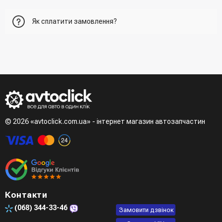
Перший варіант - це додати товар у кошик, перейти до
Як сплатити замовлення?
нього та вказати всю необхідну інформацію про
отримувача, спосіб доставки, спосіб оплати
- При отриманні товару в точці видачі
Другий варіант - додати товар у кошик і в полі "Швидке
- При отримані товару на пошті (накладений платіж)
замовлення" вказати номер телефону. Вам одразу
- Зробити оплату по реквізитам (надасть менеджер)
зателефонує менеджер для підтвердження та уточнення
- LiqPay при оформленні замовлення через кошик
даних
Третій варіант - зробити замовлення в телефонному
режимі при розмові з менеджером
© 2026 «avtoclick.com.ua» - інтернет магазин автозапчастин
Четвертий варіант - замовити через доступні месенджери
(viber, telegram)
Контакти
(068)
344-33-46
Замовити дзвінок