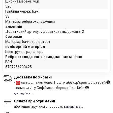
Ширина мережі [мм]
320
Глибина мережі [мм]
33
Матеріал ребра охолодження
алюміній
Додатковий артикул / додаткова інформація 2
без рами
Матеріал бачка (радіатор)
полімерний матеріал
Конструкція радіатора
Ребра охолодження приєднані механічно
EAN
5707286200425
Доставка по Україні
-
на відділення Нової Пошти або кур'єром до дверей
- самовивіз у Софіївська борщагівка, Київ
докладніше →
Оплата при отриманні
або іншим зручним способом,
докладніше →