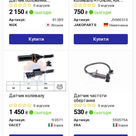
Датчик положення
колінвалу HYUNDAI, KIA
колінчатого валу
(вир-во Jakoparts)
0 відгуків
0 відгуків
2 150
750
₴
сьогодні
₴
сьогодні
Артикул:
81389
Артикул:
J5660310
NGK
JAKOPARTS
Японія
Німеччина
Купити
Купити
Датчик колінвалу
Датчик частоти
обертання
0 відгуків
0 відгуків
1 450
530
₴
сьогодні
₴
сьогодні
Артикул:
9.0571
Артикул:
550575A
FACET
ERA
Італія
Італія