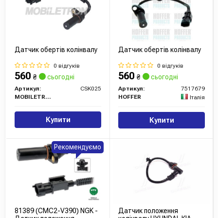
Датчик обертів колінвалу
Датчик обертів колінвалу
0 відгуків
0 відгуків
560
560
₴
сьогодні
₴
сьогодні
Артикул:
CSK025
Артикул:
7517679
MOBILETRON
HOFFER
Італія
Купити
Купити
Рекомендуємо
81389 (CMC2-V390) NGK -
Датчик положення