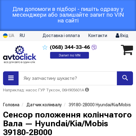
Для допомоги в підборі - пишіть одразу у
месенджери або залишайте запит по VIN
на сайті
UA
RU
Доставка і оплата
Контакти
Вхід
(068)
344-33-46
Запит по VIN
Яку запчастину шукаєте?
Наприклад: насос ГУР Туксон, 06H905601A
Головна
Датчик колінвалу
39180-2B000 Hyundai/Kia/Mobis
Сенсор положення колінчатого
Вала — Hyundai/Kia/Mobis
39180-2B000