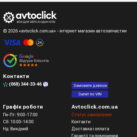
зателефонує менеджер для підтвердження та уточнення
- LiqPay при оформленні замовлення через кошик
даних
Третій варіант - зробити замовлення в телефонному
режимі при розмові з менеджером
© 2026 «avtoclick.com.ua» - інтернет магазин автозапчастин
Четвертий варіант - замовити через доступні месенджери
(viber, telegram)
Контакти
(068)
344-33-46
Замовити дзвінок
Запит по VIN
Графік роботи
Avtoclick.com.ua
Пн-Пт: 9:00-17:00
Статус замовлення
Сб: 10:00-14:00
Контакти
Нд: Вихідний
Доставка і оплата
Гарантії та повернення