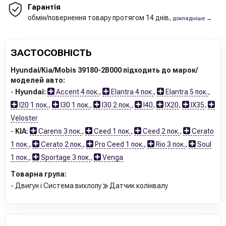
Гарантія
обмін/повернення товару протягом 14 днів,
докладніше →
ЗАСТОСОВНІСТЬ
Hyundai/Kia/Mobis 39180-2B000 підходить до марок/
моделей авто:
-
Hyundai:
Accent 4 пок.
,
Elantra 4 пок.
,
Elantra 5 пок.
,
I20 1 пок.
,
I30 1 пок.
,
I30 2 пок.
,
I40
,
IX20
,
IX35
,
Veloster
-
KIA:
Carens 3 пок.
,
Ceed 1 пок.
,
Ceed 2 пок.
,
Cerato
1 пок.
,
Cerato 2 пок.
,
Pro Ceed 1 пок.
,
Rio 3 пок.
,
Soul
1 пок.
,
Sportage 3 пок.
,
Venga
Товарна група:
- Двигун і Система вихлопу
Датчик колінвалу