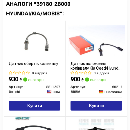
АНАЛОГИ "39180-2B000
HYUNDAI/KIA/MOBIS":
Датчик обертів колінвалу
Датчик положення
колінвалу Kia Ceed/Hyundai
i30 1.6 07-
0 відгуків
0 відгуків
930
900
₴
сьогодні
₴
сьогодні
Артикул:
SS11307
Артикул:
60214
Delphi
BREMI
США
Німеччина
Купити
Купити