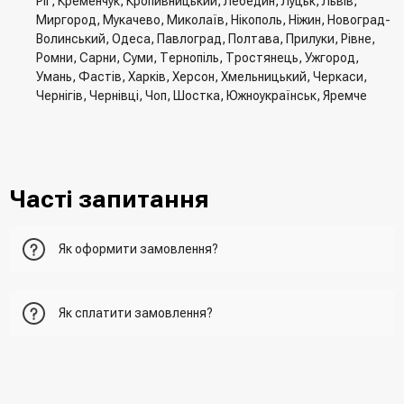
Ріг, Кременчук, Кропивницький, Лебедин, Луцьк, Львів,
Миргород, Мукачево, Миколаїв, Нікополь, Ніжин, Новоград-
Волинський, Одеса, Павлоград, Полтава, Прилуки, Рівне,
Ромни, Сарни, Суми, Тернопіль, Тростянець, Ужгород,
Умань, Фастів, Харків, Херсон, Хмельницький, Черкаси,
Чернігів, Чернівці, Чоп, Шостка, Южноукраїнськ, Яремче
Часті запитання
Як оформити замовлення?
Перший варіант - це додати товар у кошик, перейти до
Як сплатити замовлення?
нього та вказати всю необхідну інформацію про
отримувача, спосіб доставки, спосіб оплати
- При отриманні товару в точці видачі
Другий варіант - додати товар у кошик і в полі "Швидке
- При отримані товару на пошті (накладений платіж)
замовлення" вказати номер телефону. Вам одразу
- Зробити оплату по реквізитам (надасть менеджер)