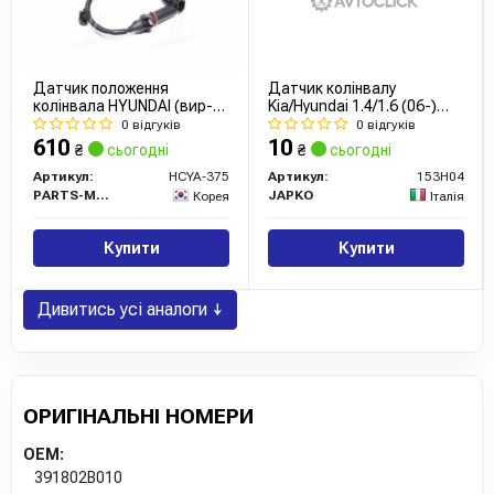
Датчик положення
Датчик колінвалу
колінвала HYUNDAI (вир-
Kia/Hyundai 1.4/1.6 (06-)
во PMC-ESSENCE)
(153H04) JAPKO
0 відгуків
0 відгуків
610
10
₴
сьогодні
₴
сьогодні
Артикул:
HCYA-375
Артикул:
153H04
PARTS-MALL
JAPKO
Корея
Італія
Купити
Купити
Дивитись усі аналоги ↓
ОРИГІНАЛЬНІ НОМЕРИ
OEM:
391802B010