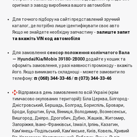
оригінал з заводу виробника вашого автомобіля
Для точного підбору на сайті представлений зручний
каталог, де потрібно лише ідентифікувати своє авто
Якщо не знайдете необхідну запчастину -
залиште запит
та вкажіть VIN код автомобіля
Для замовлення
сенсор положення колінчатого Вала
— Hyundai/Kia/Mobis 39180-2B000
додайте у кошик та
оформіть замовлення, у разі наявності промокоду - вкажіть
його. Якщо виникають складнощі - можете замовити по
телефону: ☎️
(068) 344-33-46
/ ☎️
(073) 344-33-46
Відправка в день замовлення по всій Україні (крім
тимчасово окупованих територій): Біла Церква, Білгород-
Дністровський, Бершадь, Болград, Бориспіль, Бровари,
Броди, Бурштин, Буча, Вінниця, Володимир, Вознесенськ,
Вишгород, Дніпро, Дрогобич, Дубно, Жашків, Житомир,
Запоріжжя, Івано-Франківськ, Ізмаїл, Ірпінь, Казатин,
Кам’янець-Подільський, Кам’янське, Київ, Ковель, Кривий