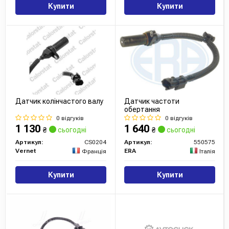
Купити
Купити
Датчик колінчастого валу
Датчик частоти
обертання
0 відгуків
0 відгуків
1 130
1 640
₴
сьогодні
₴
сьогодні
Артикул:
CS0204
Артикул:
550575
Vernet
ERA
Франція
Італія
Купити
Купити