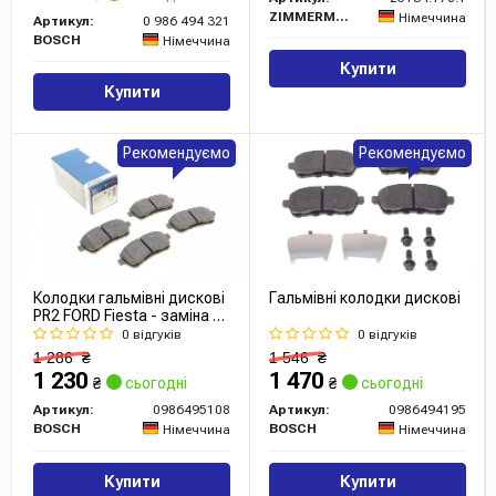
ZIMMERMANN
Німеччина
Артикул:
0 986 494 321
BOSCH
Німеччина
Купити
Купити
Рекомендуємо
Рекомендуємо
Колодки гальмівні дискові
Гальмівні колодки дискові
PR2 FORD Fiesta - заміна на
0986494652
0 відгуків
0 відгуків
1 286
₴
1 546
₴
1 230
1 470
₴
сьогодні
₴
сьогодні
Артикул:
0986495108
Артикул:
0986494195
BOSCH
BOSCH
Німеччина
Німеччина
Купити
Купити