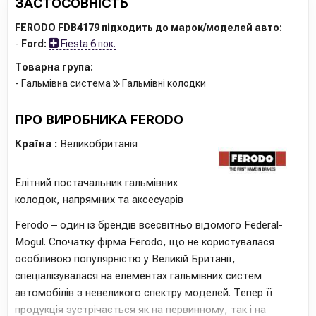
ЗАСТОСОВНІСТЬ
Висота упаковки [см]
8.7
FERODO FDB4179 підходить до марок/моделей авто:
EAN
-
Ford:
Fiesta 6 пок.
4044197457618
Товарна група:
- Гальмівна система
Гальмівні колодки
ПРО ВИРОБНИКА FERODO
Країна :
Великобританія
Елітний постачальник гальмівних
колодок, напрямних та аксесуарів
Ferodo – один із брендів всесвітньо відомого Federal-
Mogul. Спочатку фірма Ferodo, що не користувалася
особливою популярністю у Великій Британії,
спеціалізувалася на елементах гальмівних систем
автомобілів з невеликого спектру моделей. Тепер її
продукція зустрічається як на первинному, так і на