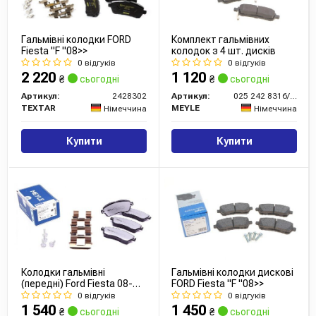
Гальмівні колодки FORD
Комплект гальмівних
Fiesta "F "08>>
колодок з 4 шт. дисків
0 відгуків
0 відгуків
2 220
1 120
₴
сьогодні
₴
сьогодні
Артикул:
2428302
Артикул:
025 242 8316/W
TEXTAR
MEYLE
Німеччина
Німеччина
Купити
Купити
Колодки гальмівні
Гальмівні колодки дискові
(передні) Ford Fiesta 08-
FORD Fiesta "F "08>>
(TRW)
0 відгуків
0 відгуків
1 540
1 450
₴
сьогодні
₴
сьогодні