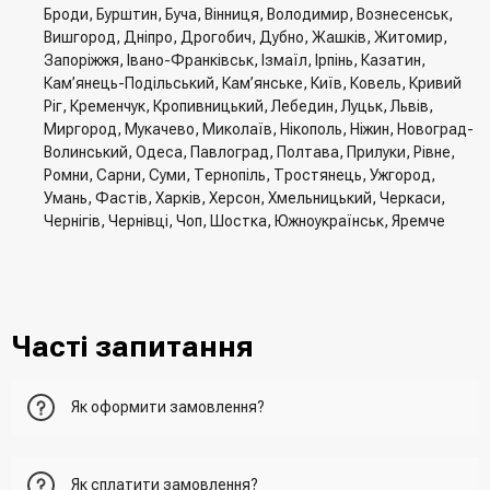
Броди, Бурштин, Буча, Вінниця, Володимир, Вознесенськ,
Вишгород, Дніпро, Дрогобич, Дубно, Жашків, Житомир,
Запоріжжя, Івано-Франківськ, Ізмаїл, Ірпінь, Казатин,
Кам’янець-Подільський, Кам’янське, Київ, Ковель, Кривий
Ріг, Кременчук, Кропивницький, Лебедин, Луцьк, Львів,
Миргород, Мукачево, Миколаїв, Нікополь, Ніжин, Новоград-
Волинський, Одеса, Павлоград, Полтава, Прилуки, Рівне,
Ромни, Сарни, Суми, Тернопіль, Тростянець, Ужгород,
Умань, Фастів, Харків, Херсон, Хмельницький, Черкаси,
Чернігів, Чернівці, Чоп, Шостка, Южноукраїнськ, Яремче
Часті запитання
Як оформити замовлення?
Перший варіант - це додати товар у кошик, перейти до
Як сплатити замовлення?
нього та вказати всю необхідну інформацію про