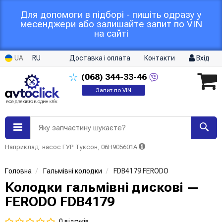
Для допомоги в підборі - пишіть одразу у
месенджери або залишайте запит по VIN
на сайті
UA
RU
Доставка і оплата
Контакти
Вхід
(068)
344-33-46
Запит по VIN
Яку запчастину шукаєте?
Наприклад: насос ГУР Туксон, 06H905601A
Головна
Гальмівні колодки
FDB4179 FERODO
Колодки гальмівні дискові —
FERODO FDB4179
0 відгуків