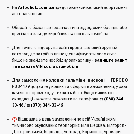
На
Avtoclick.com.ua
представлений великий асортимент
автозапчастин
Обирайте бажані автозапчастини від відомих брендів або
оригінал з заводу виробника вашого автомобіля
Для точного підбору на сайті представлений зручний
каталог, де потрібно лише ідентифікувати своє авто
Якщо не знайдете необхідну запчастину -
залиште запит
та вкажіть VIN код автомобіля
Для замовлення
колодки гальмівні дискові — FERODO
FDB4179
додайте у кошик та оформіть замовлення, у разі
наявності промокоду - вкажіть його. Якщо виникають
складнощі - можете замовити по телефону: ☎️
(068) 344-
33-46
/ ☎️
(073) 344-33-46
Відправка в день замовлення по всій Україні (крім
тимчасово окупованих територій): Біла Церква, Білгород-
Дністровський, Бершадь, Болград, Бориспіль, Бровари,