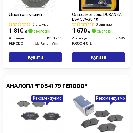
Диск гальмівний
Олива моторна DURANZA
LSP 5W-30 4л
0 відгуків
0 відгуків
1 810
1 670
₴
сьогодні
₴
сьогодні
Артикул:
DDF1740
Артикул:
35685
FERODO
KROON OIL
Великобританія
Купити
Купити
АНАЛОГИ "FDB4179 FERODO":
Рекомендуємо
Рекомендуємо