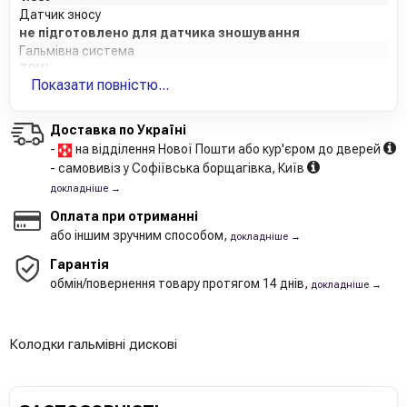
Датчик зносу
не підготовлено для датчика зношування
Гальмівна система
TRW
Показати повністю...
Додатковий артикул / додаткова інформація 2
з гвинтами гальмівних сателітів
Товщина 1 [мм]
Доставка по Україні
17.5
-
на відділення Нової Пошти або кур'єром до дверей
Товщина 2 [мм]
- самовивіз у Софіївська борщагівка, Київ
17.1
докладніше →
WVA номер
24283
Оплата при отриманні
Кількість гальмівних колодок
або іншим зручним способом,
докладніше →
4
Гарантія
Товщина [мм]
обмін/повернення товару протягом 14 днів,
докладніше →
17.1
Висота 1 [мм]
52.1
Довжина упаковки
Колодки гальмівні дискові
15.5
Ширина упаковки [см]
8.7