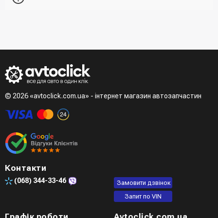
отримувача, спосіб доставки, спосіб оплати
- При отриманні товару в точці видачі
Другий варіант - додати товар у кошик і в полі "Швидке
- При отримані товару на пошті (накладений платіж)
замовлення" вказати номер телефону. Вам одразу
- Зробити оплату по реквізитам (надасть менеджер)
зателефонує менеджер для підтвердження та уточнення
- LiqPay при оформленні замовлення через кошик
даних
Третій варіант - зробити замовлення в телефонному
режимі при розмові з менеджером
© 2026 «avtoclick.com.ua» - інтернет магазин автозапчастин
Четвертий варіант - замовити через доступні месенджери
(viber, telegram)
Контакти
(068)
344-33-46
Замовити дзвінок
Запит по VIN
Графік роботи
Avtoclick.com.ua