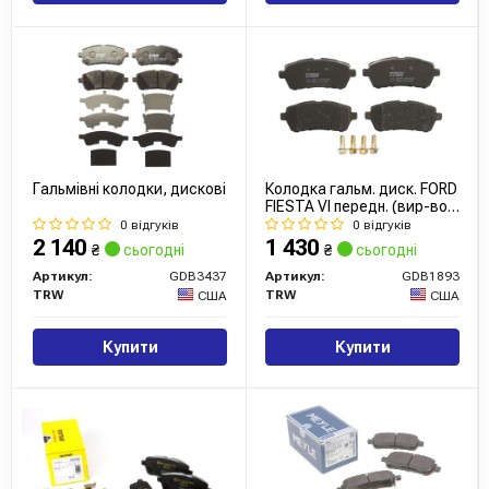
Гальмівні колодки, дискові
Колодка гальм. диск. FORD
FIESTA VI передн. (вир-во
TRW)
0 відгуків
0 відгуків
2 140
1 430
₴
сьогодні
₴
сьогодні
Артикул:
GDB3437
Артикул:
GDB1893
TRW
TRW
США
США
Купити
Купити