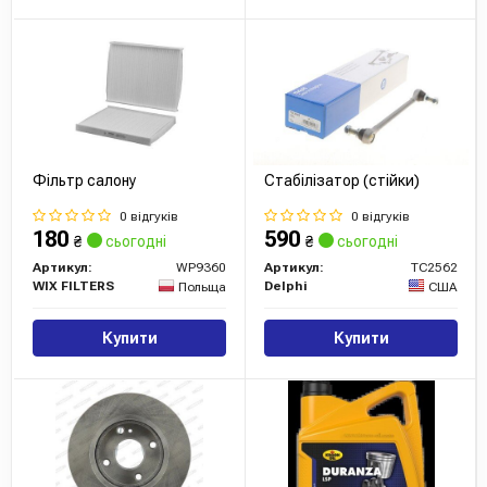
Racing чудово адаптовані до умов міської їзди.
Сайт:
https://www.ferodo.com/
Фільтр салону
Стабілізатор (стійки)
0 відгуків
0 відгуків
180
590
₴
сьогодні
₴
сьогодні
Артикул:
WP9360
Артикул:
TC2562
WIX FILTERS
Delphi
Польща
США
Купити
Купити