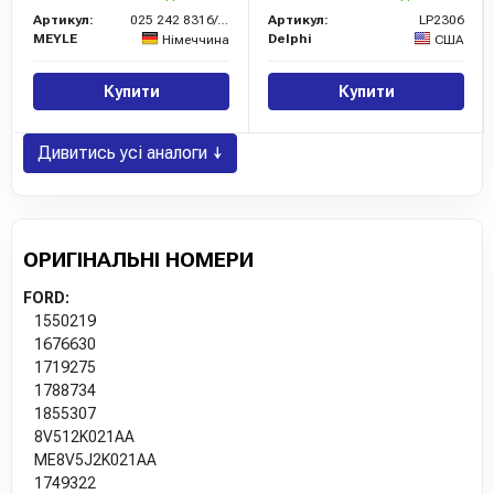
Артикул:
025 242 8316/PD
Артикул:
LP2306
MEYLE
Delphi
Німеччина
США
Купити
Купити
Дивитись усі аналоги ↓
ОРИГІНАЛЬНІ НОМЕРИ
FORD:
1550219
1676630
1719275
1788734
1855307
8V512K021AA
ME8V5J2K021AA
1749322