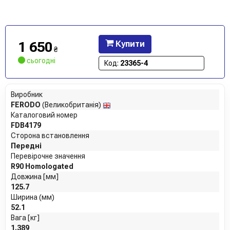
1 650
Купити
₴
сьогодні
Код:
23365-4
Виробник
FERODO
(Великобританія)
Каталоговий номер
FDB4179
Сторона встановлення
Передні
Перевірочне значення
R90 Homologated
Довжина [мм]
125.7
Ширина (мм)
52.1
Вага [кг]
1.389