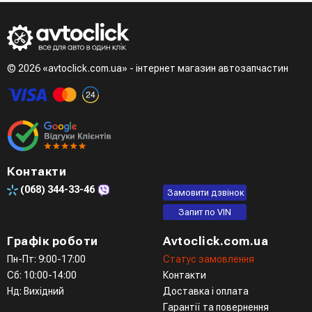
зателефонує менеджер для підтвердження та уточнення
- LiqPay при оформленні замовлення через кошик
даних
Третій варіант - зробити замовлення в телефонному
режимі при розмові з менеджером
© 2026 «avtoclick.com.ua» - інтернет магазин автозапчастин
Четвертий варіант - замовити через доступні месенджери
(viber, telegram)
Контакти
(068)
344-33-46
Замовити дзвінок
Запит по VIN
Графік роботи
Avtoclick.com.ua
Пн-Пт: 9:00-17:00
Статус замовлення
Сб: 10:00-14:00
Контакти
Нд: Вихідний
Доставка і оплата
Гарантії та повернення