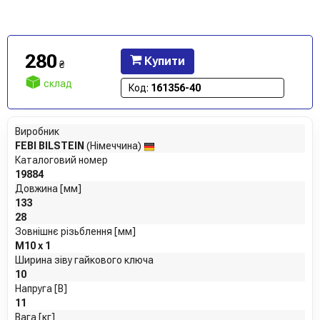
280
Купити
₴
склад
Код:
161356-40
Виробник
FEBI BILSTEIN
(Німеччина)
Каталоговий номер
19884
Довжина [мм]
133
28
Зовнішнє різьблення [мм]
M10 x 1
Ширина зіву гайкового ключа
10
Напруга [В]
11
Вага [кг]