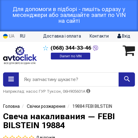
Для допомоги в підборі - пишіть одразу у
месенджери або залишайте запит по VIN
на сайті
UA
RU
Доставка і оплата
Контакти
Вхід
(068)
344-33-46
Запит по VIN
Яку запчастину шукаєте?
Наприклад: насос ГУР Туксон, 06H905601A
Головна
Свічки розжарення
19884 FEBI BILSTEIN
Свеча накаливания — FEBI
BILSTEIN 19884
0 відгуків