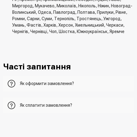
Миргород, Мукачево, Миколаїв, Нікополь, Ніжин, Новоград-
Волинський, Одеса, Павлоград, Полтава, Прилуки, Рівне,
Ромни, Сарни, Суми, Тернопіль, Тростянець, Ужгород,
Умань, Фастів, Харків, Херсон, Хмельницький, Черкаси,
Чернігів, Чернівці, Чоп, Шостка, Южноукраїнськ, Яремче
Часті запитання
Як оформити замовлення?
Перший варіант - це додати товар у кошик, перейти до
Як сплатити замовлення?
нього та вказати всю необхідну інформацію про
отримувача, спосіб доставки, спосіб оплати
- При отриманні товару в точці видачі
Другий варіант - додати товар у кошик і в полі "Швидке
- При отримані товару на пошті (накладений платіж)
замовлення" вказати номер телефону. Вам одразу
- Зробити оплату по реквізитам (надасть менеджер)