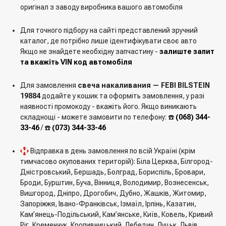
оригінал з заводу виробника вашого автомобіля
Для точного підбору на сайті представлений зручний
каталог, де потрібно лише ідентифікувати своє авто
Якщо не знайдете необхідну запчастину -
залиште запит
та вкажіть VIN код автомобіля
Для замовлення
свеча накаливания — FEBI BILSTEIN
19884
додайте у кошик та оформіть замовлення, у разі
наявності промокоду - вкажіть його. Якщо виникають
складнощі - можете замовити по телефону: ☎️
(068) 344-
33-46
/ ☎️
(073) 344-33-46
Відправка в день замовлення по всій Україні (крім
тимчасово окупованих територій): Біла Церква, Білгород-
Дністровський, Бершадь, Болград, Бориспіль, Бровари,
Броди, Бурштин, Буча, Вінниця, Володимир, Вознесенськ,
Вишгород, Дніпро, Дрогобич, Дубно, Жашків, Житомир,
Запоріжжя, Івано-Франківськ, Ізмаїл, Ірпінь, Казатин,
Кам’янець-Подільський, Кам’янське, Київ, Ковель, Кривий
Ріг, Кременчук, Кропивницький, Лебедин, Луцьк, Львів,