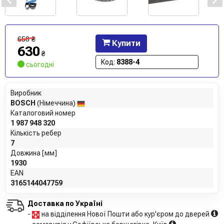
658
₴
Купити
630
₴
Код:
8388-4
сьогодні
Виробник
BOSCH
(Німеччина)
Каталоговий номер
1 987 948 320
Кількість ребер
7
Довжина [мм]
1930
EAN
3165144047759
Доставка по Україні
-
на відділення Нової Пошти або кур'єром до дверей