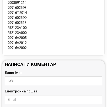
9008091214
9091602598
90916T2014
9091602599
9091602513
252123A100
252123A000
90916A2005
90916A2012
90916A2002
НАПИСАТИ КОМЕНТАР
Ваше ім'я
Електронна пошта