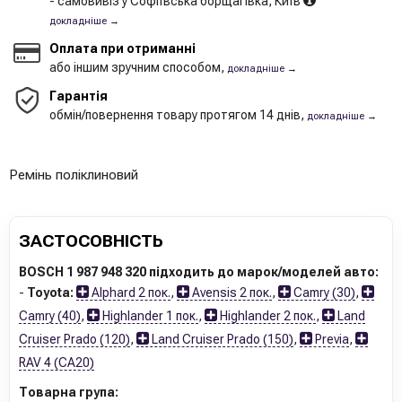
- самовивіз у Софіївська борщагівка, Київ
докладніше →
Оплата при отриманні
або іншим зручним способом,
докладніше →
Гарантія
обмін/повернення товару протягом 14 днів,
докладніше →
Ремінь поліклиновий
ЗАСТОСОВНІСТЬ
BOSCH 1 987 948 320 підходить до марок/моделей авто:
-
Toyota:
Alphard 2 пок.
,
Avensis 2 пок.
,
Camry (30)
,
Camry (40)
,
Highlander 1 пок.
,
Highlander 2 пок.
,
Land
Cruiser Prado (120)
,
Land Cruiser Prado (150)
,
Previa
,
RAV 4 (CA20)
Товарна група: