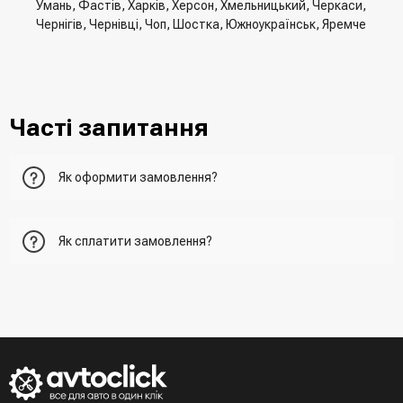
Умань, Фастів, Харків, Херсон, Хмельницький, Черкаси,
Чернігів, Чернівці, Чоп, Шостка, Южноукраїнськ, Яремче
Часті запитання
Як оформити замовлення?
Перший варіант - це додати товар у кошик, перейти до
Як сплатити замовлення?
нього та вказати всю необхідну інформацію про
отримувача, спосіб доставки, спосіб оплати
- При отриманні товару в точці видачі
Другий варіант - додати товар у кошик і в полі "Швидке
- При отримані товару на пошті (накладений платіж)
замовлення" вказати номер телефону. Вам одразу
- Зробити оплату по реквізитам (надасть менеджер)
зателефонує менеджер для підтвердження та уточнення
- LiqPay при оформленні замовлення через кошик
даних
Третій варіант - зробити замовлення в телефонному