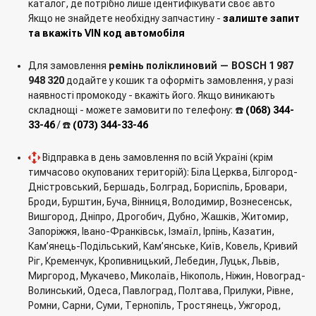
каталог, де потрібно лише ідентифікувати своє авто
Якщо не знайдете необхідну запчастину -
залиште запит
та вкажіть VIN код автомобіля
Для замовлення
ремінь поліклиновий — BOSCH 1 987
948 320
додайте у кошик та оформіть замовлення, у разі
наявності промокоду - вкажіть його. Якщо виникають
складнощі - можете замовити по телефону: ☎️
(068) 344-
33-46
/ ☎️
(073) 344-33-46
Відправка в день замовлення по всій Україні (крім
тимчасово окупованих територій): Біла Церква, Білгород-
Дністровський, Бершадь, Болград, Бориспіль, Бровари,
Броди, Бурштин, Буча, Вінниця, Володимир, Вознесенськ,
Вишгород, Дніпро, Дрогобич, Дубно, Жашків, Житомир,
Запоріжжя, Івано-Франківськ, Ізмаїл, Ірпінь, Казатин,
Кам’янець-Подільський, Кам’янське, Київ, Ковель, Кривий
Ріг, Кременчук, Кропивницький, Лебедин, Луцьк, Львів,
Миргород, Мукачево, Миколаїв, Нікополь, Ніжин, Новоград-
Волинський, Одеса, Павлоград, Полтава, Прилуки, Рівне,
Ромни, Сарни, Суми, Тернопіль, Тростянець, Ужгород,