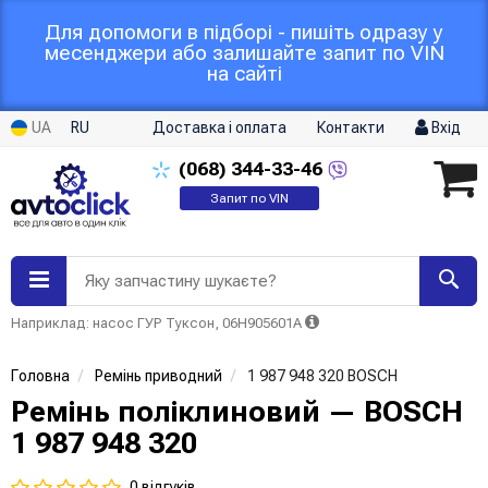
Для допомоги в підборі - пишіть одразу у
месенджери або залишайте запит по VIN
на сайті
UA
RU
Доставка і оплата
Контакти
Вхід
(068)
344-33-46
Запит по VIN
Яку запчастину шукаєте?
Наприклад: насос ГУР Туксон, 06H905601A
Головна
Ремінь приводний
1 987 948 320 BOSCH
Ремінь поліклиновий — BOSCH
1 987 948 320
0 відгуків