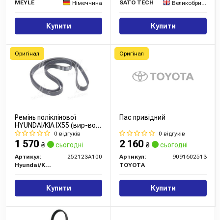
MEYLE
SATO TECH
Німеччина
Великобританія
Купити
Купити
Оригінал
Оригінал
Ремінь поліклінової
Пас привідний
HYUNDAI/KIA IX55 (вир-во
Mobis)
0 відгуків
0 відгуків
1 570
2 160
₴
сьогодні
₴
сьогодні
Артикул:
252123A100
Артикул:
9091602513
Hyundai/Kia/Mobis
TOYOTA
Купити
Купити