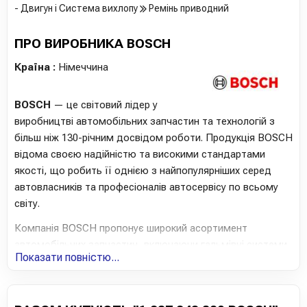
- Двигун і Система вихлопу
Ремінь приводний
ПРО ВИРОБНИКА BOSCH
Країна :
Німеччина
BOSCH
— це світовий лідер у
виробництві автомобільних запчастин та технологій з
більш ніж 130-річним досвідом роботи. Продукція BOSCH
відома своєю надійністю та високими стандартами
якості, що робить її однією з найпопулярніших серед
автовласників та професіоналів автосервісу по всьому
світу.
Компанія BOSCH пропонує широкий асортимент
автомобільних запчастин, включаючи гальмівні системи,
Показати повністю...
фільтри, акумулятори, свічки запалювання та інші
ключові компоненти. Кожен продукт проходить суворий
контроль якості, щоб гарантувати довговічність і