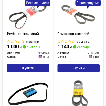
Рекомендуємо
Рекомендуємо
Ремінь поліклиновий
Ремінь поліклиновий
0 відгуків
0 відгуків
1 000
1 140
₴
сьогодні
₴
сьогодні
Артикул:
7PK1933
Артикул:
7PK1905
Gates
Gates
США
США
Купити
Купити