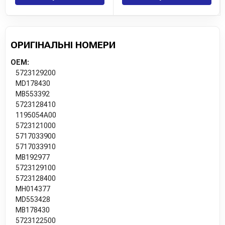
ОРИГІНАЛЬНІ НОМЕРИ
OEM:
5723129200
MD178430
MB553392
5723128410
1195054A00
5723121000
5717033900
5717033910
MB192977
5723129100
5723128400
MH014377
MD553428
MB178430
5723122500