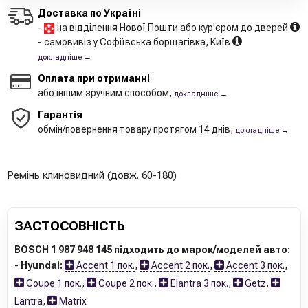
Доставка по Україні
-
на відділення Нової Пошти або кур'єром до дверей
- самовивіз у Софіївська борщагівка, Київ
докладніше →
Оплата при отриманні
або іншим зручним способом,
докладніше →
Гарантія
обмін/повернення товару протягом 14 днів,
докладніше →
Ремінь клиновидний (довж. 60-180)
ЗАСТОСОВНІСТЬ
BOSCH 1 987 948 145 підходить до марок/моделей авто:
-
Hyundai:
Accent 1 пок.
,
Accent 2 пок.
,
Accent 3 пок.
,
Coupe 1 пок.
,
Coupe 2 пок.
,
Elantra 3 пок.
,
Getz
,
Lantra
,
Matrix