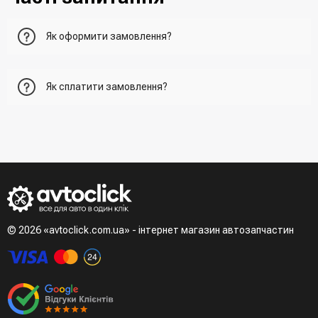
Як оформити замовлення?
Перший варіант - це додати товар у кошик, перейти до
Як сплатити замовлення?
нього та вказати всю необхідну інформацію про
отримувача, спосіб доставки, спосіб оплати
- При отриманні товару в точці видачі
Другий варіант - додати товар у кошик і в полі "Швидке
- При отримані товару на пошті (накладений платіж)
замовлення" вказати номер телефону. Вам одразу
- Зробити оплату по реквізитам (надасть менеджер)
зателефонує менеджер для підтвердження та уточнення
- LiqPay при оформленні замовлення через кошик
даних
Третій варіант - зробити замовлення в телефонному
режимі при розмові з менеджером
© 2026 «avtoclick.com.ua» - інтернет магазин автозапчастин
Четвертий варіант - замовити через доступні месенджери
(viber, telegram)