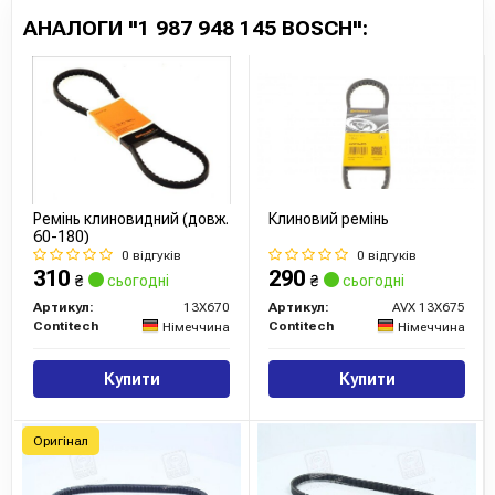
АНАЛОГИ "1 987 948 145 BOSCH":
Усі запчастини BOSCH →
Ремінь клиновидний (довж.
Клиновий ремінь
60-180)
0 відгуків
0 відгуків
310
290
₴
сьогодні
₴
сьогодні
Артикул:
13X670
Артикул:
AVX 13X675
Contitech
Contitech
Німеччина
Німеччина
Купити
Купити
Оригінал