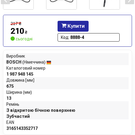
217
₴
Купити
210
₴
Код:
8888-4
сьогодні
Виробник
BOSCH
(Німеччина)
Каталоговий номер
1 987 948 145
Довжина [мм]
675
Ширина (мм)
13
Ремінь
З відкритою бічною поверхнею
Зубчастий
EAN
3165143352717