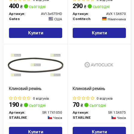
400
290
₴
сьогодні
₴
сьогодні
Артикул:
AV13x675HD
Артикул:
AVX 13X670
Gates
Contitech
США
Німеччина
Купити
Купити
Клиновий ремінь
Клиновий ремінь
0 відгуків
0 відгуків
190
70
₴
сьогодні
₴
сьогодні
Артикул:
SR 17X1050
Артикул:
SR 13X675
STARLINE
STARLINE
Чехія
Чехія
Купити
Купити