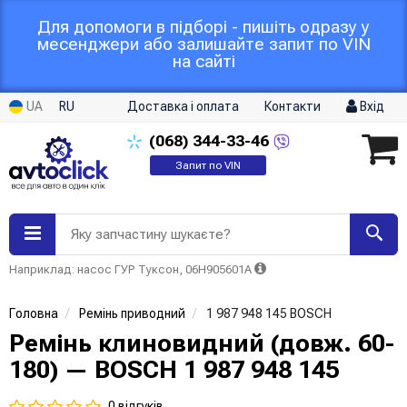
Для допомоги в підборі - пишіть одразу у
месенджери або залишайте запит по VIN
на сайті
UA
RU
Доставка і оплата
Контакти
Вхід
(068)
344-33-46
Запит по VIN
Яку запчастину шукаєте?
Наприклад: насос ГУР Туксон, 06H905601A
Головна
Ремінь приводний
1 987 948 145 BOSCH
Ремінь клиновидний (довж. 60-
180) — BOSCH 1 987 948 145
0 відгуків