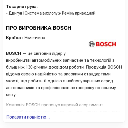
Товарна група:
- Двигун і Система вихлопу
Ремінь приводний
ПРО ВИРОБНИКА BOSCH
Країна :
Німеччина
BOSCH
— це світовий лідер у
виробництві автомобільних запчастин та технологій з
більш ніж 130-річним досвідом роботи. Продукція BOSCH
відома своєю надійністю та високими стандартами
якості, що робить її однією з найпопулярніших серед
автовласників та професіоналів автосервісу по всьому
світу.
Компанія BOSCH пропонує широкий асортимент
автомобільних запчастин, включаючи гальмівні системи,
Показати повністю...
фільтри, акумулятори, свічки запалювання та інші
ключові компоненти. Кожен продукт проходить суворий