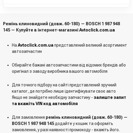
Ремінь клиновидний (довж. 60-180) — BOSCH 1 987 948
145 — Купуйте в інтернет-магазині
Avtoclick.com.ua
На
Avtoclick.com.ua
представлений великий асортимент
автозапчастин
Обирайте бажані автозапчастини від відомих брендів або
оригінал з заводу виробника вашого автомобіля
Для точного підбору на сайті представлений зручний
каталог, де потрібно лише ідентифікувати своє авто
Якщо не знайдете необхідну запчастину -
залиште запит
та вкажіть VIN код автомобіля
Для замовлення
ремінь клиновидний (довж. 60-180) —
BOSCH 1 987 948 145
додайте у кошик та оформіть
замовлення, у разі наявності промокоду - вкажіть його.