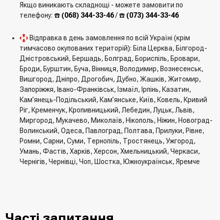
Якщо виникають складнощі - можете замовити по
телефону: ☎️
(068) 344-33-46
/ ☎️
(073) 344-33-46
Відправка в день замовлення по всій Україні (крім
тимчасово окупованих територій): Біла Церква, Білгород-
Дністровський, Бершадь, Болград, Бориспіль, Бровари,
Броди, Бурштин, Буча, Вінниця, Володимир, Вознесенськ,
Вишгород, Дніпро, Дрогобич, Дубно, Жашків, Житомир,
Запоріжжя, Івано-Франківськ, Ізмаїл, Ірпінь, Казатин,
Кам’янець-Подільський, Кам’янське, Київ, Ковель, Кривий
Ріг, Кременчук, Кропивницький, Лебедин, Луцьк, Львів,
Миргород, Мукачево, Миколаїв, Нікополь, Ніжин, Новоград-
Волинський, Одеса, Павлоград, Полтава, Прилуки, Рівне,
Ромни, Сарни, Суми, Тернопіль, Тростянець, Ужгород,
Умань, Фастів, Харків, Херсон, Хмельницький, Черкаси,
Чернігів, Чернівці, Чоп, Шостка, Южноукраїнськ, Яремче
Часті запитання