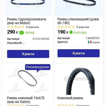
Ремінь гідропідсилювача
Ремінь клиновидний (довж.
(вир-во Mobis)
60-180)
0 відгуків
0 відгуків
290
190
₴
склад
₴
сьогодні
Артикул:
13A0675C
Артикул:
5723129100
DAYCO
Італія
Hyundai/Kia/Mobis
Купити
Купити
Рекомендуємо
Ремінь клиновий 13x675
Клиновий ремінь
(вир-во Gates)
0 відгуків
0 відгуків