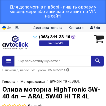
Для допомоги в підборі - пишіть одразу у
месенджери або залишайте запит по VIN
на сайті
UA
RU
Доставка і оплата
Контакти
Вхід
(068)
344-33-46
Запит по VIN
Яку запчастину шукаєте?
Наприклад: насос ГУР Туксон, 06H905601A
Головна
Моторна олива
5W40 HI TR 4L ARAL
Олива моторна HighTronic 5W-
40 4л — ARAL 5W40 HI TR 4L
0 відгуків