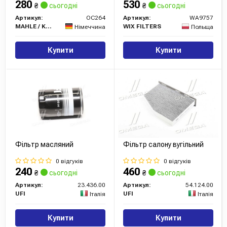
280
530
₴
сьогодні
₴
сьогодні
Артикул:
OC264
Артикул:
WA9757
MAHLE / KNECHT
WIX FILTERS
Німеччина
Польща
Купити
Купити
Фільтр масляний
Фільтр салону вугільний
0 відгуків
0 відгуків
240
460
₴
сьогодні
₴
сьогодні
Артикул:
23.436.00
Артикул:
54.124.00
UFI
UFI
Італія
Італія
Купити
Купити