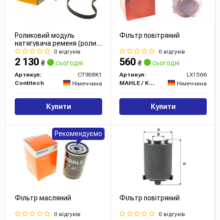
промисловості, яка працює на потреби автомобільного
світу. Єдиний недолік масел Aral – найвища ціна. Втім,
вона повністю виправдана: олії не втрачають
Роликовий модуль
Фільтр повітряний
натягувача ременя (ролик,
властивості навіть при екстремальних температурах,
ремінь)
0 відгуків
0 відгуків
відмінно показують себе на високих оборотах, довго
2 130
560
₴
сьогодні
₴
сьогодні
зберігають властивості, що чистять.
Артикул:
CT908K1
Артикул:
LX1566
Contitech
MAHLE / KNECHT
Німеччина
Німеччина
Сайт:
https://www.aral-lubricants.de
Купити
Купити
Рекомендуємо
Фільтр масляний
Фільтр повітряний
0 відгуків
0 відгуків