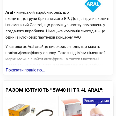
Aral
- німецький виробник олій, що
входить до групи британського ВР. До цієї групи входить
і знаменитий Castrol, що розміщує частку замовлень у
згаданого виробника. Німецька компанія сьогодні – це
один із ключових партнерів концерну VAG.
У каталогах Aral знайде високоякісні олії, що мають
поліальфаолефінову основу. Також під ім'ям німецької
марки можна знайти антифризи, а також мастильні
матеріали на основі літію. Компанія має дві виробничі
Показати повністю...
потужності, причому обидві розташовані в Німеччині і
задовольняють потреби як первинного, так і вторинного
ринку. Підприємство Aral не є пакувальником і ніколи не
РАЗОМ КУПУЮТЬ "5W40 HI TR 4L ARAL":
було. Як зазначили покупці, німецькі олії справді можуть
похвалитися чудовою якістю. Що важливіше, на ринку
Рекомендуємо
так і не з'явилися підробки під фірмовий Aral. На думку
фахівців, продукція групи BP є одним із найкращих
представників німецько/британської хімічної