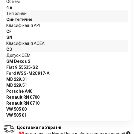
Объем
4 л
Тип оливи
Синтетичне
Класифікація API
CF
SN
Класифікація ACEA
C3
Допуск OEM
GM Dexos 2
Fiat 9.55535-S2
Ford WSS-M2C917-A
MB 229.31
MB 229.51
Porsche A40
Renault RN 0700
Renault RN 0710
VW 505 00
VW 505 01
Доставка по Україні
-
на відділення Нової Пошти або кур'єром до дверей