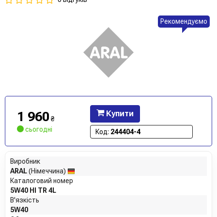
Рекомендуємо
1 960
Купити
₴
сьогодні
Код:
244404-4
Виробник
ARAL
(Німеччина)
Каталоговий номер
5W40 HI TR 4L
В'язкість
5W40