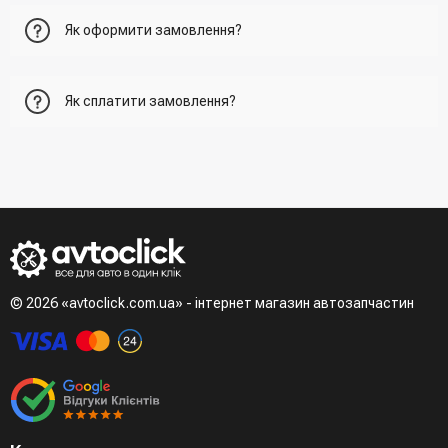
Як оформити замовлення?
Перший варіант - це додати товар у кошик, перейти до
Як сплатити замовлення?
нього та вказати всю необхідну інформацію про
отримувача, спосіб доставки, спосіб оплати
- При отриманні товару в точці видачі
Другий варіант - додати товар у кошик і в полі "Швидке
- При отримані товару на пошті (накладений платіж)
замовлення" вказати номер телефону. Вам одразу
- Зробити оплату по реквізитам (надасть менеджер)
зателефонує менеджер для підтвердження та уточнення
- LiqPay при оформленні замовлення через кошик
даних
Третій варіант - зробити замовлення в телефонному
режимі при розмові з менеджером
© 2026 «avtoclick.com.ua» - інтернет магазин автозапчастин
Четвертий варіант - замовити через доступні месенджери
(viber, telegram)