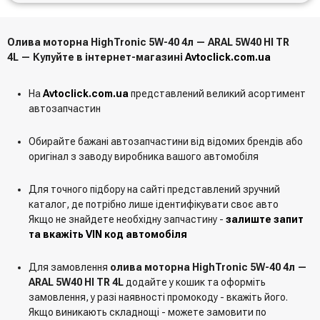
Олива моторна HighTronic 5W-40 4л — ARAL 5W40 HI TR
4L — Купуйте в інтернет-магазині
Avtoclick.com.ua
На
Avtoclick.com.ua
представлений великий асортимент
автозапчастин
Обирайте бажані автозапчастини від відомих брендів або
оригінал з заводу виробника вашого автомобіля
Для точного підбору на сайті представлений зручний
каталог, де потрібно лише ідентифікувати своє авто
Якщо не знайдете необхідну запчастину -
залиште запит
та вкажіть VIN код автомобіля
Для замовлення
олива моторна HighTronic 5W-40 4л —
ARAL 5W40 HI TR 4L
додайте у кошик та оформіть
замовлення, у разі наявності промокоду - вкажіть його.
Якщо виникають складнощі - можете замовити по