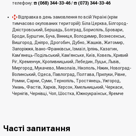
телефону: ☎️
(068) 344-33-46
/ ☎️
(073) 344-33-46
Відправка в день замовлення по всій Україні (крім
тимчасово окупованих територій): Біла Церква, Білгород-
Дністровський, Бершадь, Болград, Бориспіль, Бровари,
Броди, Бурштин, Буча, Вінниця, Володимир, Вознесенськ,
Вишгород, Дніпро, Дрогобич, Дубно, Жашків, Житомир,
Запоріжжя, Івано-Франківськ, Ізмаїл, Ірпінь, Казатин,
Кам’янець-Подільський, Кам’янське, Київ, Ковель, Кривий
Ріг, Кременчук, Кропивницький, Лебедин, Луцьк, Львів,
Миргород, Мукачево, Миколаїв, Нікополь, Ніжин, Новоград-
Волинський, Одеса, Павлоград, Полтава, Прилуки, Рівне,
Ромни, Сарни, Суми, Тернопіль, Тростянець, Ужгород,
Умань, Фастів, Харків, Херсон, Хмельницький, Черкаси,
Чернігів, Чернівці, Чоп, Шостка, Южноукраїнськ, Яремче
Часті запитання