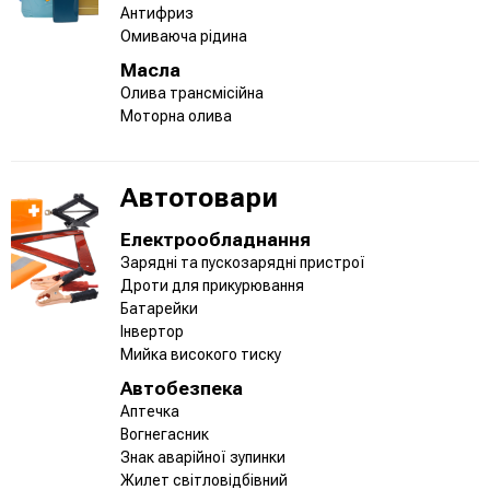
Антифриз
Омиваюча рідина
Масла
Олива трансмісійна
Моторна олива
Автотовари
Електрообладнання
Зарядні та пускозарядні пристрої
Дроти для прикурювання
Батарейки
Інвертор
Мийка високого тиску
Автобезпека
Аптечка
Вогнегасник
Знак аварійної зупинки
Жилет світловідбівний