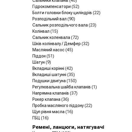
Сальники клапанів
(40)
Гідрокомпенсатори
(52)
Болти головки блоку циліндрів
(22)
Розподільний вал
(90)
Сальник розподільчого вала
(23)
Колінвал
(15)
Сальник коленвала
(72)
Шків колінвалу / Демфер
(32)
Масляний насос
(45)
Піддон
(51)
Шатун
(9)
Вкладиші корінні
(42)
Вкладиші шатунні
(35)
Подушки двигуна
(150)
Регулювальна шайба клапанів
(1)
Напрямна клапанів
(37)
Рокер клапана
(36)
Пробка масляного піддону
(22)
Щуп рівня масла
(16)
ГБЦ
(16)
Ремені, ланцюги, натягувачі