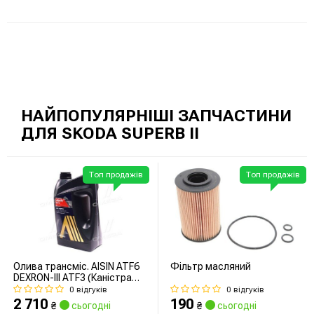
НАЙПОПУЛЯРНІШІ ЗАПЧАСТИНИ
ДЛЯ SKODA SUPERB II
Топ продажів
Топ продажів
Олива трансміс. AISIN ATF6
Фільтр масляний
DEXRON-III ATF3 (Каністра
5л)
0 відгуків
0 відгуків
2 710
190
₴
сьогодні
₴
сьогодні