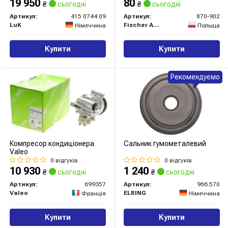
19 950
80
₴
сьогодні
₴
сьогодні
Артикул:
415 0744 09
Артикул:
870-902
LuK
Fischer Automotive One (FA1)
Німеччина
Польща
Купити
Купити
Рекомендуємо
Компресор кондиціонера
Сальник гумометалевий
Valeo
0 відгуків
0 відгуків
10 930
1 240
₴
сьогодні
₴
сьогодні
Артикул:
699357
Артикул:
966.570
Valeo
ELRING
Франція
Німеччина
Купити
Купити