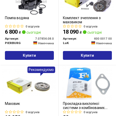
Помпа водяна
Комплект зчеплення з
маховиком
0 відгуків
0 відгуків
6 800
18 090
₴
сьогодні
₴
сьогодні
Артикул:
7.07856.08.0
Артикул:
600 0017 00
PIERBURG
LuK
Німеччина
Німеччина
Купити
Купити
Рекомендуємо
Маховик
Прокладка вихлопної
системи з комбінованих
матеріалів
0 відгуків
0 відгуків