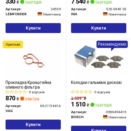
330
7 540
₴
сьогодні
₴
сьогодні
Артикул:
34559
Артикул:
530 0845 30
LEMFORDER
INA
Німеччина
Німеччина
Купити
Купити
Рекомендуємо
Оригінал
Прокладка Кронштейна
Колодки гальмівні дискові
оливного фiльтра
0 відгуків
0 відгуків
870
1 589
₴
₴
завтра
1 510
₴
сьогодні
Артикул:
06J115441A
VAG
Артикул:
0986494416
BOSCH
Німеччина
Купити
Купити