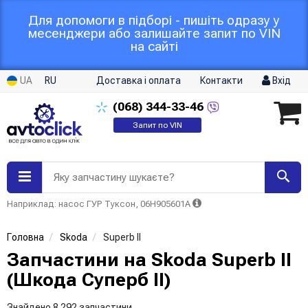
Для допомоги в підборі - пишіть одразу у
месенджери або залишайте запит по VIN
на сайті
UA
RU
Доставка і оплата
Контакти
Вхід
(068)
344-33-46
Запит по VIN
Яку запчастину шукаєте?
Наприклад: насос ГУР Туксон, 06H905601A
Головна
Skoda
Superb II
Запчастини на Skoda Superb II
(Шкода Суперб II)
Знайдено 8 292 запчастини