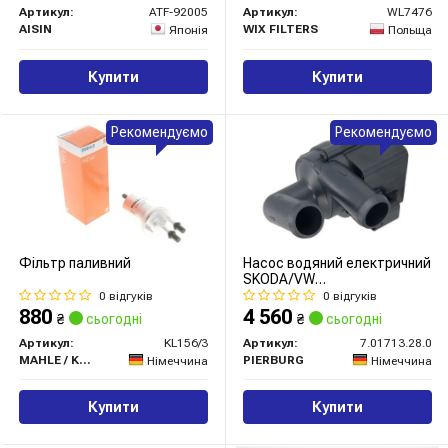
Артикул:
ATF-92005
Артикул:
WL7476
AISIN
WIX FILTERS
Японія
Польща
Купити
Купити
Рекомендуємо
Рекомендуємо
Фільтр паливний
Насос водяний електричний
SKODA/VW
Octavia,Yeti,Caddy,Golf 1,6-
0 відгуків
0 відгуків
2,0TDI
880
4 560
₴
сьогодні
₴
сьогодні
Артикул:
KL156/3
Артикул:
7.01713.28.0
MAHLE / KNECHT
PIERBURG
Німеччина
Німеччина
Купити
Купити