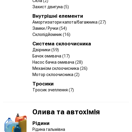
Скла
(2)
Захист двигуна
(5)
Внутрішні елементи
Амортизатори капота/багажника
(27)
Замки / Ручки
(54)
Склопідйомник
(16)
Система склоочисника
Двірники
(59)
Бачок омивача
(17)
Насос бачка омивача
(28)
Механізм склоочисника
(26)
Мотор склоочисника
(2)
Тросики
Тросик зчеплення
(7)
Олива та автохімія
Рідини
Рідина гальмівна