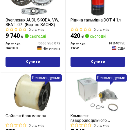
Зчеплення AUDI, SKODA, VW,
Рідина гальмівна DOT 4 1л
SEAT, 07- (Вир-во SACHS)
0 відгуків
0 відгуків
9 740
420
₴
сьогодні
₴
сьогодні
Артикул:
3000 950 072
Артикул:
PFB401SE
SACHS
TRW
Німеччина
США
Купити
Купити
Рекомендуємо
Рекомендуємо
Сайлентблок важеля
Комплект
газорозподільчого
механізму
0 відгуків
0 відгуків