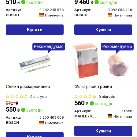
510
9 460
₴
сьогодні
₴
сьогодні
Артикул:
0 242 245 576
Артикул:
0 092 S5A 110
BOSCH
BOSCH
Німеччина
Німеччина
Купити
Купити
Рекомендуємо
Рекомендуємо
Свічка розжарювання
Фільтр повітряний
0 відгуків
0 відгуків
560
571
₴
₴
сьогодні
550
₴
сьогодні
Артикул:
LX1566
MAHLE / KNECHT
Німеччина
Артикул:
0 250 403 009
BOSCH
Німеччина
Купити