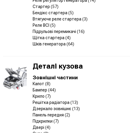
Реле регулятор генератора
(14)
Стартер
(57)
Бендікс стартера
(5)
Втягуюче реле стартера
(3)
Реле ВСІ
(5)
Підрульові перемикачі
(16)
Щітка стартера
(4)
Шків генератора
(64)
Деталі кузова
Зовнішні частини
Капот
(8)
Бампер
(44)
Крило
(7)
Решітка радіатора
(13)
Дзеркало зовнішнє
(13)
Панель передня
(2)
Підкрилки
(7)
Двері
(4)