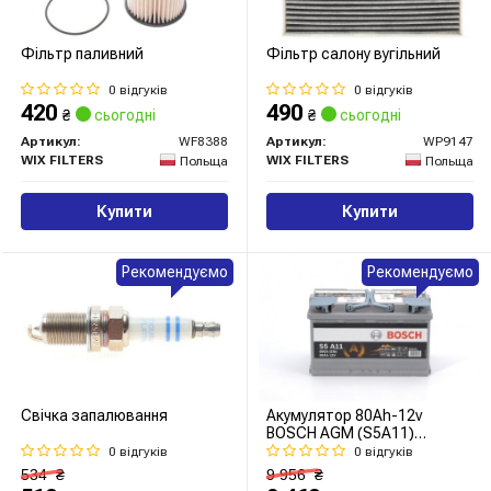
Фільтр паливний
Фільтр салону вугільний
0 відгуків
0 відгуків
420
490
₴
сьогодні
₴
сьогодні
Артикул:
WF8388
Артикул:
WP9147
WIX FILTERS
WIX FILTERS
Польща
Польща
Купити
Купити
Рекомендуємо
Рекомендуємо
Свічка запалювання
Акумулятор 80Ah-12v
BOSCH AGM (S5A11)
(315x175x190),R,EN800
0 відгуків
0 відгуків
534
₴
9 956
₴