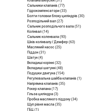
Клапана випускні
(31)
Сальники клапанів
(77)
Гідрокомпенсатори
(33)
Болти головки блоку циліндрів
(30)
Розподільний вал
(27)
Сальник розподільчого вала
(51)
Колінвал
(14)
Сальник коленвала
(93)
Шків колінвалу / Демфер
(63)
Масляний насос
(25)
Піддон
(31)
Шатун
(4)
Вкладиші корінні
(32)
Вкладиші шатунні
(48)
Подушки двигуна
(154)
Регулювальна шайба клапанів
(1)
Напрямна клапанів
(35)
Рокер клапана
(17)
Гільза циліндра
(3)
Пробка масляного піддону
(34)
Щуп рівня масла
(35)
ГБЦ
(1)