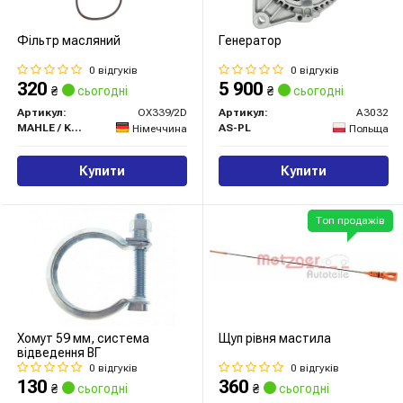
Фільтр масляний
Генератор
0 відгуків
0 відгуків
320
5 900
₴
сьогодні
₴
сьогодні
Артикул:
OX339/2D
Артикул:
A3032
MAHLE / KNECHT
AS-PL
Німеччина
Польща
Купити
Купити
Топ продажів
Хомут 59 мм, система
Щуп рівня мастила
відведення ВГ
0 відгуків
0 відгуків
130
360
₴
сьогодні
₴
сьогодні