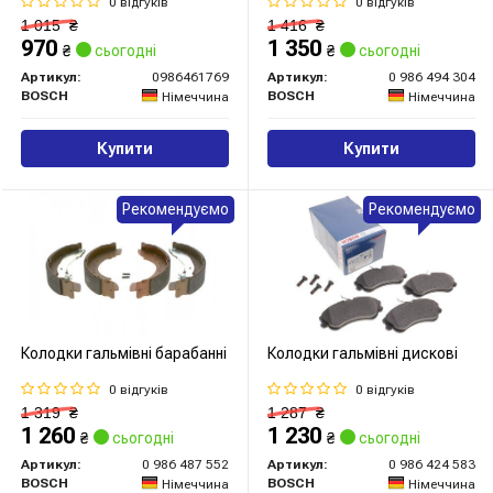
0 відгуків
0 відгуків
1 015
₴
1 416
₴
970
1 350
₴
сьогодні
₴
сьогодні
Артикул:
0986461769
Артикул:
0 986 494 304
BOSCH
BOSCH
Німеччина
Німеччина
Купити
Купити
Рекомендуємо
Рекомендуємо
Колодки гальмівні барабанні
Колодки гальмівні дискові
0 відгуків
0 відгуків
1 319
₴
1 287
₴
1 260
1 230
₴
сьогодні
₴
сьогодні
Артикул:
0 986 487 552
Артикул:
0 986 424 583
BOSCH
BOSCH
Німеччина
Німеччина