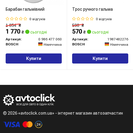
Барабан гальмівний
Трос ручного гальма
0 відгуків
0 відгуків
1 854
₴
598
₴
1 770
570
₴
сьогодні
₴
сьогодні
Артикул:
0 986 477 060
Артикул:
1987482276
BOSCH
BOSCH
Німеччина
Німеччина
Купити
Купити
© 2026 «avtoclick.com.ua» - інтернет магазин автозапчастин