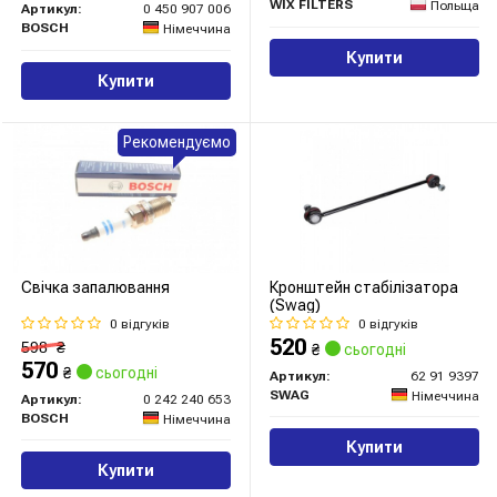
WIX FILTERS
Польща
Артикул:
0 450 907 006
BOSCH
Німеччина
Купити
Купити
Рекомендуємо
Свічка запалювання
Кронштейн стабілізатора
(Swag)
0 відгуків
0 відгуків
520
598
₴
₴
сьогодні
570
₴
сьогодні
Артикул:
62 91 9397
SWAG
Німеччина
Артикул:
0 242 240 653
BOSCH
Німеччина
Купити
Купити