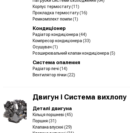
Патрубки системи охолодження
(64)
Корпус термостату
(11)
Прокладка термостату
(16)
Ремкомплект помпи
(1)
Кондиціонер
Радіатор кондиціонера
(44)
Компресор кондиціонера
(33)
Осушувач
(1)
Розширювальний клапан кондиціонера
(5)
Система опалення
Радіатор печі
(14)
Вентилятор пічки
(22)
Двигун і Система вихлопу
Деталі двигуна
Кільця поршневі
(45)
Поршня
(31)
Клапана впускні
(29)