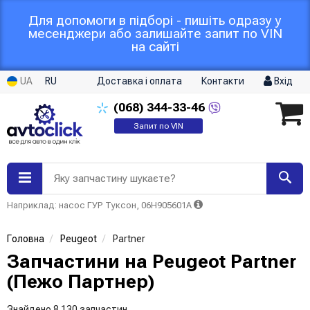
Для допомоги в підборі - пишіть одразу у
месенджери або залишайте запит по VIN
на сайті
UA
RU
Доставка і оплата
Контакти
Вхід
(068)
344-33-46
Запит по VIN
Яку запчастину шукаєте?
Наприклад: насос ГУР Туксон, 06H905601A
Головна
Peugeot
Partner
Запчастини на Peugeot Partner
(Пежо Партнер)
Знайдено 8 130 запчастин