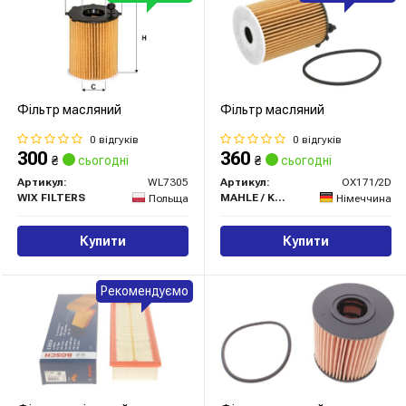
Фільтр масляний
Фільтр масляний
0 відгуків
0 відгуків
300
360
₴
сьогодні
₴
сьогодні
Артикул:
WL7305
Артикул:
OX171/2D
WIX FILTERS
MAHLE / KNECHT
Польща
Німеччина
Купити
Купити
Рекомендуємо