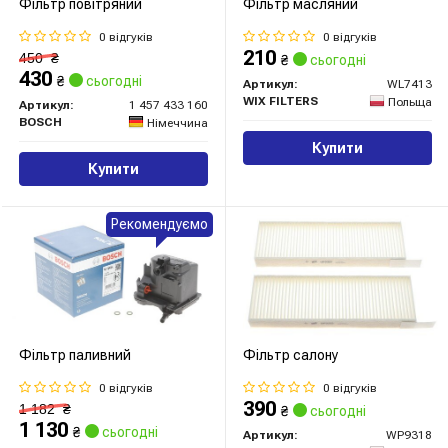
Фільтр повітряний
Фільтр масляний
0 відгуків
0 відгуків
210
450
₴
₴
сьогодні
430
₴
сьогодні
Артикул:
WL7413
WIX FILTERS
Польща
Артикул:
1 457 433 160
BOSCH
Німеччина
Купити
Купити
Рекомендуємо
Фільтр паливний
Фільтр салону
0 відгуків
0 відгуків
390
1 182
₴
₴
сьогодні
1 130
₴
сьогодні
Артикул:
WP9318