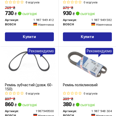
0 відгуків
0 відгуків
769
₴
971
₴
730
930
₴
сьогодні
₴
сьогодні
Артикул:
1 987 949 412
Артикул:
1 987 949 582
BOSCH
BOSCH
Німеччина
Німеччина
Купити
Купити
Рекомендуємо
Рекомендуємо
Ремінь зубчастий (довж. 60-
Ремінь поліклиновий
150)
0 відгуків
0 відгуків
897
₴
393
₴
860
380
₴
сьогодні
₴
сьогодні
Артикул:
1987949500
Артикул:
1 987 948 304
BOSCH
BOSCH
Німеччина
Німеччина