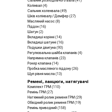
Сальник розподільчого вала
(41)
Колінвал
(4)
Сальник коленвала
(49)
Шків колінвалу / Демфер
(27)
Масляний насос
(8)
Піддон
(16)
Шатун
(2)
Вкладиші корінні
(14)
Вкладиші шатунні
(16)
Подушки двигуна
(93)
Регулювальна шайба клапанів
(4)
Напрямна клапанів
(23)
Рокер клапана
(14)
Пробка масляного піддону
(26)
Щуп рівня масла
(13)
Ремені, ланцюги, натягувачі
Комплект ГРМ
(110)
Ремінь ГРМ
(27)
Натяжний ролик ременя ГРМ
(29)
Обвідний ролик ременя ГРМ
(19)
Ремінь приводний
(158)