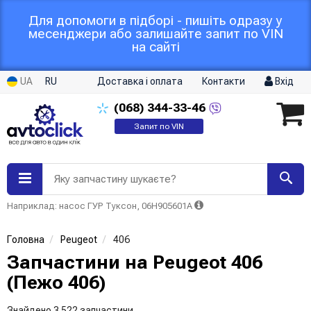
Для допомоги в підборі - пишіть одразу у
месенджери або залишайте запит по VIN
на сайті
UA
RU
Доставка і оплата
Контакти
Вхід
(068)
344-33-46
Запит по VIN
Яку запчастину шукаєте?
Наприклад: насос ГУР Туксон, 06H905601A
Головна
Peugeot
406
Запчастини на Peugeot 406
(Пежо 406)
Знайдено 3 522 запчастини