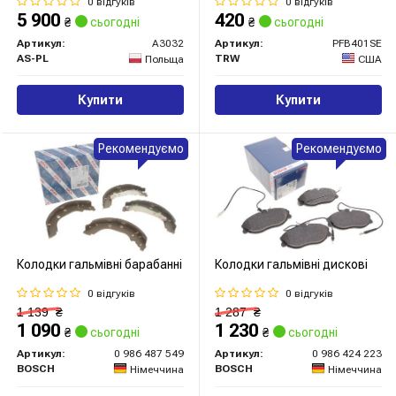
0 відгуків
0 відгуків
5 900
420
₴
сьогодні
₴
сьогодні
Артикул:
A3032
Артикул:
PFB401SE
AS-PL
TRW
Польща
США
Купити
Купити
Рекомендуємо
Рекомендуємо
Колодки гальмівні барабанні
Колодки гальмівні дискові
0 відгуків
0 відгуків
1 139
₴
1 287
₴
1 090
1 230
₴
сьогодні
₴
сьогодні
Артикул:
0 986 487 549
Артикул:
0 986 424 223
BOSCH
BOSCH
Німеччина
Німеччина