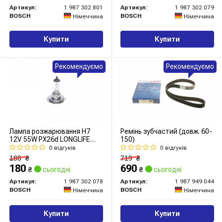
Артикул:
1 987 302 801
Артикул:
1 987 302 079
BOSCH
BOSCH
Німеччина
Німеччина
Купити
Купити
Рекомендуємо
Рекомендуємо
Лампа розжарювання H7
Ремінь зубчастий (довж. 60-
12V 55W PX26d LONGLIFE
150)
DAYTIME (вир-во Bosch)
0 відгуків
0 відгуків
186
₴
719
₴
180
690
₴
сьогодні
₴
сьогодні
Артикул:
1 987 302 078
Артикул:
1 987 949 044
BOSCH
BOSCH
Німеччина
Німеччина
Купити
Купити