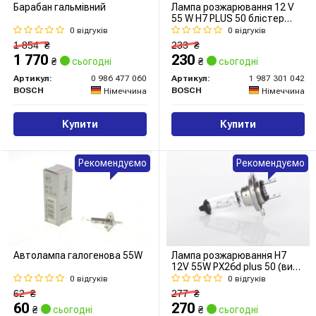
Барабан гальмівний
Лампа розжарювання 12 V
55 W H7 PLUS 50 блістер
(вир-во Bosch)
0 відгуків
0 відгуків
1 854
₴
233
₴
1 770
230
₴
сьогодні
₴
сьогодні
Артикул:
0 986 477 060
Артикул:
1 987 301 042
BOSCH
BOSCH
Німеччина
Німеччина
Купити
Купити
Рекомендуємо
Рекомендуємо
Автолампа галогенова 55W
Лампа розжарювання H7
12V 55W PX26d plus 50 (вир-
во Bosch)
0 відгуків
0 відгуків
62
₴
277
₴
60
270
₴
сьогодні
₴
сьогодні