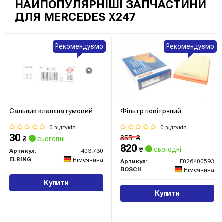
НАЙПОПУЛЯРНІШІ ЗАПЧАСТИНИ
ДЛЯ MERCEDES X247
Рекомендуємо
Рекомендуємо
Сальник клапана гумовий
Фільтр повітряний
0 відгуків
0 відгуків
30
855
₴
₴
сьогодні
820
₴
сьогодні
Артикул:
403.730
ELRING
Німеччина
Артикул:
F026400593
BOSCH
Німеччина
Купити
Купити