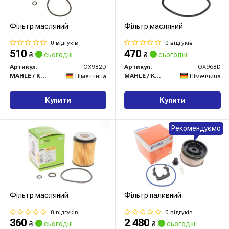
Фільтр масляний
Фільтр масляний
0 відгуків
0 відгуків
510
470
₴
сьогодні
₴
сьогодні
Артикул:
OX982D
Артикул:
OX968D
MAHLE / KNECHT
MAHLE / KNECHT
Німеччина
Німеччина
Купити
Купити
Рекомендуємо
Фільтр масляний
Фільтр паливний
0 відгуків
0 відгуків
360
2 480
₴
сьогодні
₴
сьогодні