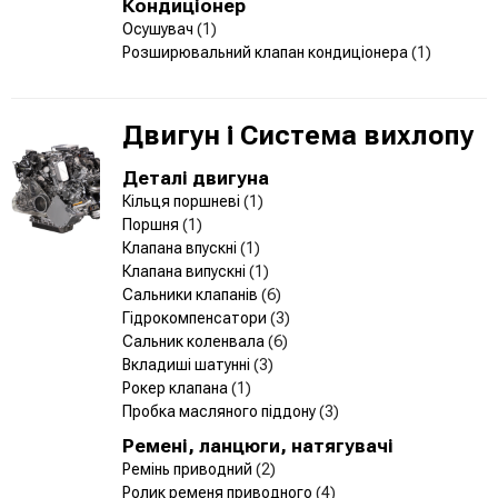
Кондиціонер
Осушувач
(1)
Розширювальний клапан кондиціонера
(1)
Двигун і Система вихлопу
Деталі двигуна
Кільця поршневі
(1)
Поршня
(1)
Клапана впускні
(1)
Клапана випускні
(1)
Сальники клапанів
(6)
Гідрокомпенсатори
(3)
Сальник коленвала
(6)
Вкладиші шатунні
(3)
Рокер клапана
(1)
Пробка масляного піддону
(3)
Ремені, ланцюги, натягувачі
Ремінь приводний
(2)
Ролик ременя приводного
(4)