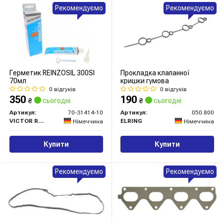
Рекомендуємо
Рекомендуємо
Герметик REINZOSIL 300SI
Прокладка клапанної
70мл
кришки гумова
0 відгуків
0 відгуків
350
190
₴
сьогодні
₴
сьогодні
Артикул:
70-31414-10
Артикул:
050.800
VICTOR REINZ
ELRING
Німеччина
Німеччина
Купити
Купити
Рекомендуємо
Рекомендуємо