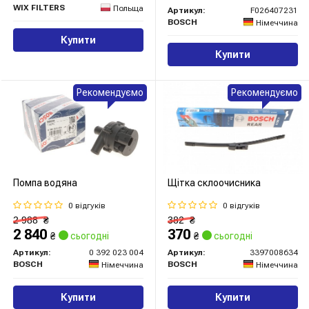
WIX FILTERS
Польща
Артикул:
F026407231
BOSCH
Німеччина
Купити
Купити
Рекомендуємо
Рекомендуємо
Помпа водяна
Щітка склоочисника
0 відгуків
0 відгуків
2 988
₴
382
₴
2 840
370
₴
сьогодні
₴
сьогодні
Артикул:
0 392 023 004
Артикул:
3397008634
BOSCH
BOSCH
Німеччина
Німеччина
Купити
Купити