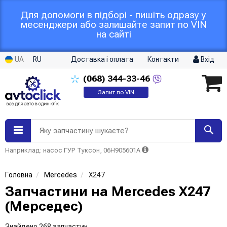
Для допомоги в підборі - пишіть одразу у
месенджери або залишайте запит по VIN
на сайті
UA
RU
Доставка і оплата
Контакти
Вхід
(068)
344-33-46
Запит по VIN
Яку запчастину шукаєте?
Наприклад: насос ГУР Туксон, 06H905601A
Головна
Mercedes
X247
Запчастини на Mercedes X247
(Мерседес)
Знайдено 268 запчастин