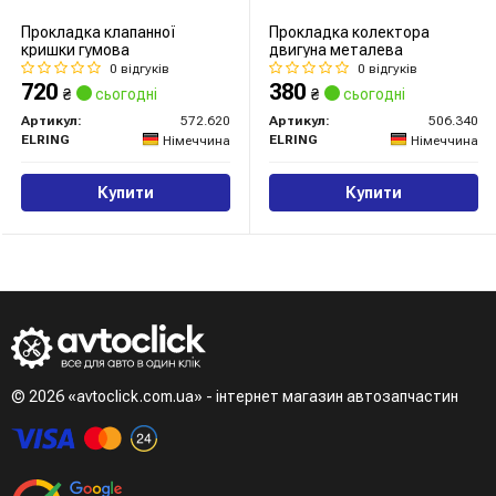
Прокладка клапанної
Прокладка колектора
кришки гумова
двигуна металева
0 відгуків
0 відгуків
720
380
₴
сьогодні
₴
сьогодні
Артикул:
572.620
Артикул:
506.340
ELRING
ELRING
Німеччина
Німеччина
Купити
Купити
© 2026 «avtoclick.com.ua» - інтернет магазин автозапчастин