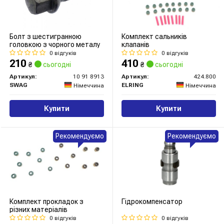
Болт з шестигранною
Комплект сальників
головкою з чорного металу
клапанів
0 відгуків
0 відгуків
210
410
₴
сьогодні
₴
сьогодні
Артикул:
10 91 8913
Артикул:
424.800
SWAG
ELRING
Німеччина
Німеччина
Купити
Купити
Рекомендуємо
Рекомендуємо
Комплект прокладок з
Гідрокомпенсатор
різних матеріалів
0 відгуків
0 відгуків