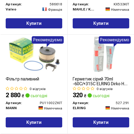
Артикул:
586618
Артикул:
KX533KIT
Valeo
MAHLE / KNECHT
Франція
Німеччина
Купити
Купити
Рекомендуємо
Рекомендуємо
Фільтр паливний
Герметик сірий 70ml
-60C/+315C ELRING Dirko HT
тюбик
0 відгуків
0 відгуків
2 880
320
₴
сьогодні
₴
сьогодні
Артикул:
PU11002ZKIT
Артикул:
527.291
MANN
ELRING
Німеччина
Німеччина
Купити
Купити