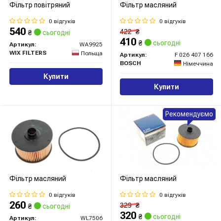
Фільтр повітряний
Фільтр масляний
0 відгуків
0 відгуків
540
422
₴
₴
сьогодні
410
₴
сьогодні
Артикул:
WA9925
WIX FILTERS
Польща
Артикул:
F 026 407 166
BOSCH
Німеччина
Купити
Купити
Рекомендуємо
Фільтр масляний
Фільтр масляний
0 відгуків
0 відгуків
260
329
₴
₴
сьогодні
320
₴
сьогодні
Артикул:
WL7506