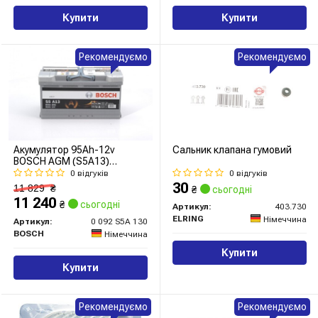
Купити
Купити
Рекомендуємо
Рекомендуємо
Акумулятор 95Ah-12v
Сальник клапана гумовий
BOSCH AGM (S5A13)
(353x175x190),R,EN850
0 відгуків
0 відгуків
30
11 829
₴
₴
сьогодні
11 240
₴
сьогодні
Артикул:
403.730
ELRING
Німеччина
Артикул:
0 092 S5A 130
BOSCH
Німеччина
Купити
Купити
Рекомендуємо
Рекомендуємо