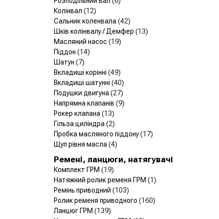
Розподільний вал
(6)
Колінвал
(12)
Сальник коленвала
(42)
Шків колінвалу / Демфер
(13)
Масляний насос
(19)
Піддон
(14)
Шатун
(7)
Вкладиші корінні
(49)
Вкладиші шатунні
(40)
Подушки двигуна
(27)
Напрямна клапанів
(9)
Рокер клапана
(13)
Гільза циліндра
(2)
Пробка масляного піддону
(17)
Щуп рівня масла
(4)
Ремені, ланцюги, натягувачі
Комплект ГРМ
(19)
Натяжний ролик ременя ГРМ
(1)
Ремінь приводний
(103)
Ролик ременя приводного
(160)
Ланцюг ГРМ
(139)