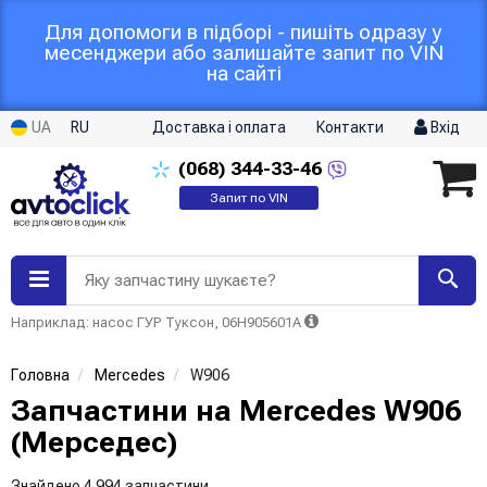
Для допомоги в підборі - пишіть одразу у
месенджери або залишайте запит по VIN
на сайті
UA
RU
Доставка і оплата
Контакти
Вхід
(068)
344-33-46
Запит по VIN
Яку запчастину шукаєте?
Наприклад: насос ГУР Туксон, 06H905601A
Головна
Mercedes
W906
Запчастини на Mercedes W906
(Мерседес)
Знайдено 4 994 запчастини