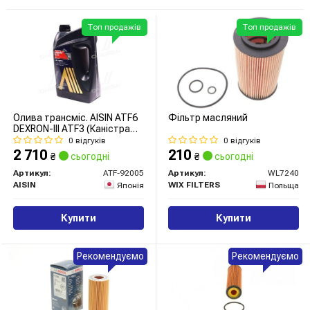
Топ продажів
Топ продажів
Олива трансміс. AISIN ATF6
Фільтр масляний
DEXRON-III ATF3 (Каністра
5л)
0 відгуків
0 відгуків
2 710
210
₴
сьогодні
₴
сьогодні
Артикул:
ATF-92005
Артикул:
WL7240
AISIN
WIX FILTERS
Японія
Польща
Купити
Купити
Рекомендуємо
Рекомендуємо