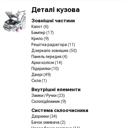
Деталі кузова
Зовнішні частини
Капот
(6)
Бампер
(17)
Крило
(9)
Решітка радіатора
(11)
Дзеркало зовнішнє
(50)
Панель передня
(4)
Арки колісні
(14)
Підкрилки
(10)
Двері
(49)
Скла
(1)
Внутрішні елементи
Замки / Ручки
(23)
Склопідйомник
(9)
Система склоочисника
Двірники
(34)
Бачок омивача
(2)