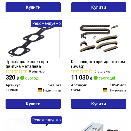
Купити
Купити
Рекомендуємо
Прокладка колектора
К-т ланцюга привідного грм
двигуна металева
(Swag)
0 відгуків
0 відгуків
320
11 030
₴
сьогодні
₴
сьогодні
Артикул:
540.840
Артикул:
10949461
ELRING
SWAG
Німеччина
Німеччина
Купити
Купити
Рекомендуємо