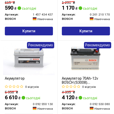
615
₴
1 231
₴
590
1 170
₴
сьогодні
₴
сьогодні
Артикул:
1 457 434 437
Артикул:
0 261 210 170
BOSCH
BOSCH
Німеччина
Німеччина
Купити
Купити
Рекомендуємо
Рекомендуємо
Акумулятор
Акумулятор 70Ah-12v
BOSCH (S3008)
(278x175x190),R,EN640
0 відгуків
0 відгуків
6 958
₴
4 335
₴
6 610
4 120
₴
сьогодні
₴
сьогодні
Артикул:
0 092 S50 130
Артикул:
0 092 S30 080
BOSCH
BOSCH
Німеччина
Німеччина