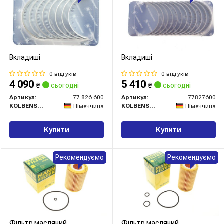
Вкладиші
Вкладиші
0 відгуків
0 відгуків
4 090
5 410
₴
сьогодні
₴
сьогодні
Артикул:
77 826 600
Артикул:
77827600
KOLBENSCHMIDT
KOLBENSCHMIDT
Німеччина
Німеччина
Купити
Купити
Рекомендуємо
Рекомендуємо
Фільтр масляний
Фільтр масляний