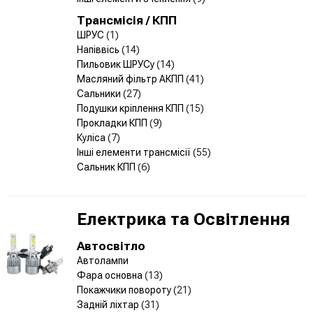
Трансмісія / КПП
ШРУС
(1)
Напіввісь
(14)
Пильовик ШРУСу
(14)
Масляний фільтр АКПП
(41)
Сальники
(27)
Подушки кріплення КПП
(15)
Прокладки КПП
(9)
Куліса
(7)
Інші елементи трансмісії
(55)
Сальник КПП
(6)
Електрика та Освітлення
Автосвітло
Автолампи
Фара основна
(13)
Покажчики повороту
(21)
Задній ліхтар
(31)