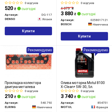
0 відгуків
0 відгуків
520
4 079
₴
₴
сьогодні
3 880
₴
сьогодні
Артикул:
DG-117
DENSO
Японія
Артикул:
0258017121
BOSCH
Німеччина
Купити
Купити
Рекомендуємо
Рекомендуємо
Прокладка колектора
Олива моторна Motul 8100
двигуна металева
X-Clean+ 5W-30, 5л.
0 відгуків
0 відгуків
210
3 740
₴
сьогодні
₴
сьогодні
Артикул:
540.792
Артикул:
854751
ELRING
MOTUL
Німеччина
Франція