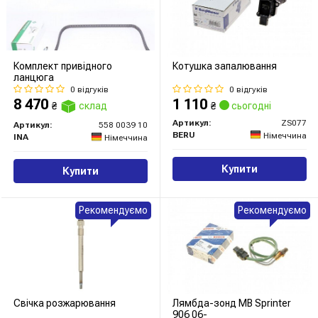
Комплект привідного
Котушка запалювання
ланцюга
0 відгуків
0 відгуків
8 470
1 110
₴
склад
₴
сьогодні
Артикул:
ZS077
Артикул:
558 0039 10
BERU
Німеччина
INA
Німеччина
Купити
Купити
Рекомендуємо
Рекомендуємо
Свічка розжарювання
Лямбда-зонд MB Sprinter
906 06-