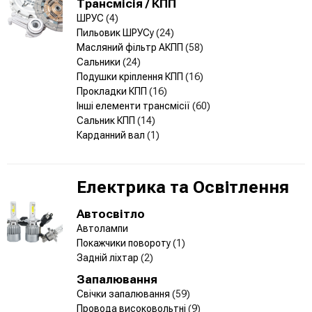
Трансмісія / КПП
ШРУС
(4)
Пильовик ШРУСу
(24)
Масляний фільтр АКПП
(58)
Сальники
(24)
Подушки кріплення КПП
(16)
Прокладки КПП
(16)
Інші елементи трансмісії
(60)
Сальник КПП
(14)
Карданний вал
(1)
Електрика та Освітлення
Автосвітло
Автолампи
Покажчики повороту
(1)
Задній ліхтар
(2)
Запалювання
Свічки запалювання
(59)
Провода високовольтні
(9)