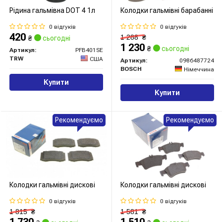
Рідина гальмівна DOT 4 1л
Колодки гальмівні барабанні
0 відгуків
0 відгуків
420
1 288
₴
₴
сьогодні
1 230
₴
сьогодні
Артикул:
PFB401SE
TRW
США
Артикул:
0986487724
BOSCH
Німеччина
Купити
Купити
Рекомендуємо
Рекомендуємо
Колодки гальмівні дискові
Колодки гальмівні дискові
0 відгуків
0 відгуків
1 815
₴
1 581
₴
1 730
1 510