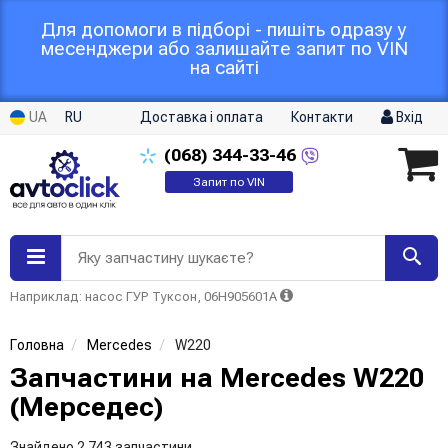
Для допомоги в підборі - пишіть одразу у
месенджери або залишайте запит по VIN
на сайті
UA
RU
Доставка і оплата
Контакти
Вхід
(068)
344-33-46
Запит по VIN
Яку запчастину шукаєте?
Наприклад: насос ГУР Туксон, 06H905601A
Головна
Mercedes
W220
Запчастини на Mercedes W220
(Мерседес)
Знайдено 2 743 запчастини