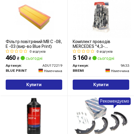
Фільтр повітряний MB C -08,
Комплект проводів
E -03 (вир-во Blue Print)
MERCEDES "4,3-
5,5AMG(M113) "97>>
0 відгуків
0 відгуків
460
5 160
₴
сьогодні
₴
сьогодні
Артикул:
ADU172219
Артикул:
9A33
BLUE PRINT
BREMI
Німеччина
Німеччина
Купити
Купити
Рекомендуємо