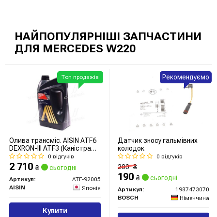
НАЙПОПУЛЯРНІШІ ЗАПЧАСТИНИ
ДЛЯ MERCEDES W220
Рекомендуємо
Топ продажів
Олива трансміс. AISIN ATF6
Датчик зносу гальмівних
DEXRON-III ATF3 (Каністра
колодок
5л)
0 відгуків
0 відгуків
2 710
200
₴
₴
сьогодні
190
₴
сьогодні
Артикул:
ATF-92005
AISIN
Японія
Артикул:
1987473070
BOSCH
Німеччина
Купити