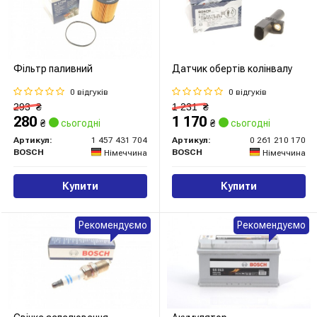
Фільтр паливний
Датчик обертів колінвалу
0 відгуків
0 відгуків
293
₴
1 231
₴
280
1 170
₴
сьогодні
₴
сьогодні
Артикул:
1 457 431 704
Артикул:
0 261 210 170
BOSCH
BOSCH
Німеччина
Німеччина
Купити
Купити
Рекомендуємо
Рекомендуємо