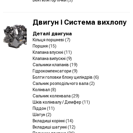
Двигун і Система вихлопу
Деталі двигуна
Кільця поршневі
(7)
Поршня
(15)
Клапана впускні
(11)
Клапана випускні
(9)
Сальники клапанів
(19)
Гідрокомпенсатори
(9)
Болти головки блоку циліндрів
(6)
Сальник розподільчого вала
(2)
Колінвал
(8)
Сальник коленвала
(29)
Шків колінвалу / Демфер
(11)
Піддон
(11)
Шатун
(2)
Вкладиші корінні
(14)
Вкладиші шатунні
(12)