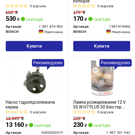
колодок
0 відгуків
0 відгуків
558
₴
179
₴
530
170
₴
сьогодні
₴
сьогодні
Артикул:
1 987 476 950
Артикул:
1987474966
BOSCH
BOSCH
Німеччина
Німеччина
Купити
Купити
Рекомендуємо
Рекомендуємо
Насос гідропідсилювача
Лампа розжарювання 12 V
керма
55 W H7 PLUS 50 блістер
(вир-во Bosch)
0 відгуків
0 відгуків
13 845
₴
233
₴
13 160
230
₴
сьогодні
₴
сьогодні
Артикул:
KS00000679
Артикул:
1 987 301 042