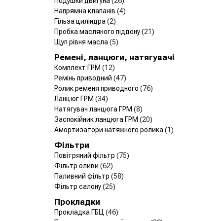
Подушки двигуна
(26)
Напрямна клапанів
(4)
Гільза циліндра
(2)
Пробка масляного піддону
(21)
Щуп рівня масла
(5)
Ремені, ланцюги, натягувачі
Комплект ГРМ
(12)
Ремінь приводний
(47)
Ролик ременя приводного
(76)
Ланцюг ГРМ
(34)
Натягувач ланцюга ГРМ
(8)
Заспокійник ланцюга ГРМ
(20)
Амортизатори натяжного ролика
(1)
Фільтри
Повітряний фільтр
(75)
Фільтр оливи
(62)
Паливний фільтр
(58)
Фільтр салону
(25)
Прокладки
Прокладка ГБЦ
(46)