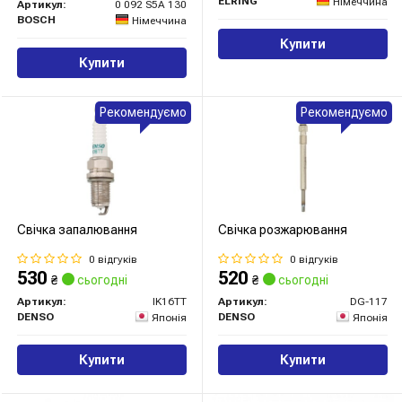
ELRING
Німеччина
Артикул:
0 092 S5A 130
BOSCH
Німеччина
Купити
Купити
Рекомендуємо
Рекомендуємо
Свічка запалювання
Свічка розжарювання
0 відгуків
0 відгуків
530
520
₴
сьогодні
₴
сьогодні
Артикул:
IK16TT
Артикул:
DG-117
DENSO
DENSO
Японія
Японія
Купити
Купити