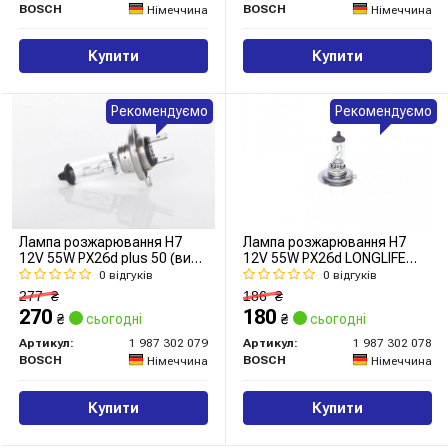
BOSCH
BOSCH
Німеччина
Німеччина
Купити
Купити
Рекомендуємо
Рекомендуємо
Лампа розжарювання H7
Лампа розжарювання H7
12V 55W PX26d plus 50 (вир-
12V 55W PX26d LONGLIFE
во Bosch)
DAYTIME (вир-во Bosch)
0 відгуків
0 відгуків
277
₴
186
₴
270
180
₴
сьогодні
₴
сьогодні
Артикул:
1 987 302 079
Артикул:
1 987 302 078
BOSCH
BOSCH
Німеччина
Німеччина
Купити
Купити