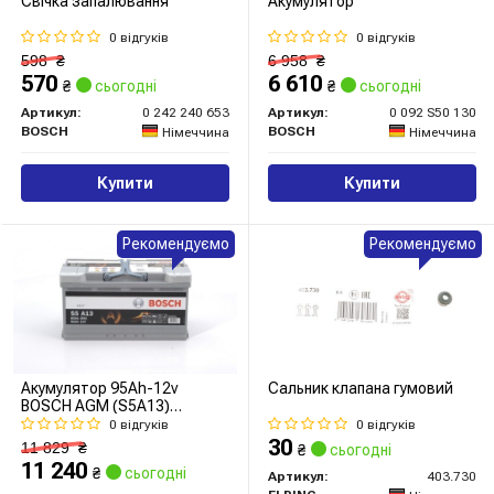
Свічка запалювання
Акумулятор
0 відгуків
0 відгуків
598
₴
6 958
₴
570
6 610
₴
сьогодні
₴
сьогодні
Артикул:
0 242 240 653
Артикул:
0 092 S50 130
BOSCH
BOSCH
Німеччина
Німеччина
Купити
Купити
Рекомендуємо
Рекомендуємо
Акумулятор 95Ah-12v
Сальник клапана гумовий
BOSCH AGM (S5A13)
(353x175x190),R,EN850
0 відгуків
0 відгуків
30
11 829
₴
₴
сьогодні
11 240
₴
сьогодні
Артикул:
403.730