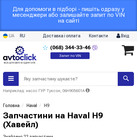
Для допомоги в підборі - пишіть одразу у
месенджери або залишайте запит по VIN
на сайті
UA
RU
Доставка і оплата
Контакти
Вхід
(068)
344-33-46
Запит по VIN
Яку запчастину шукаєте?
Наприклад: насос ГУР Туксон, 06H905601A
Головна
Haval
H9
Запчастини на Haval H9
(Хавейл)
Знайдено 22 запчастини