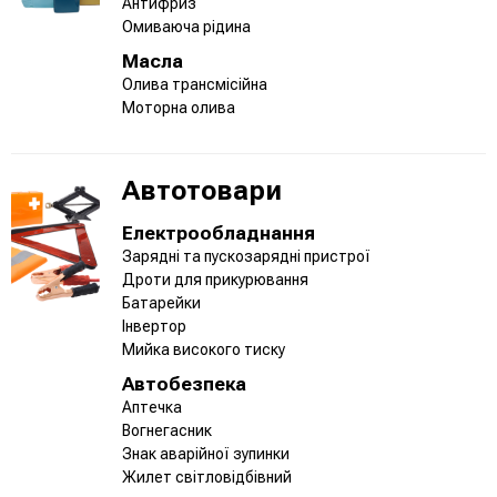
Антифриз
Омиваюча рідина
Масла
Олива трансмісійна
Моторна олива
Автотовари
Електрообладнання
Зарядні та пускозарядні пристрої
Дроти для прикурювання
Батарейки
Інвертор
Мийка високого тиску
Автобезпека
Аптечка
Вогнегасник
Знак аварійної зупинки
Жилет світловідбівний