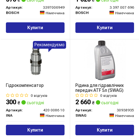
Артикул:
3397006949
Артикул:
3 397 007 696
BOSCH
BOSCH
Німеччина
Німеччина
Купити
Купити
Рекомендуємо
Гідрокомпенсатор
Рідина для гідравлічних
передач ATF 5л (SWAG)
0 відгуків
0 відгуків
300
2 660
₴
сьогодні
₴
сьогодні
Артикул:
420 0086 10
Артикул:
30938935
INA
SWAG
Німеччина
Німеччина
Купити
Купити