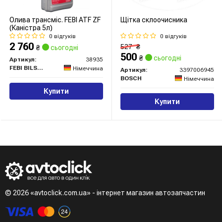
Олива трансміс. FEBI ATF ZF
Щітка склоочисника
(Каністра 5л)
0 відгуків
0 відгуків
2 760
527
₴
₴
сьогодні
500
₴
сьогодні
Артикул:
38935
FEBI BILSTEIN
Німеччина
Артикул:
3397006945
BOSCH
Німеччина
Купити
Купити
© 2026 «avtoclick.com.ua» - інтернет магазин автозапчастин