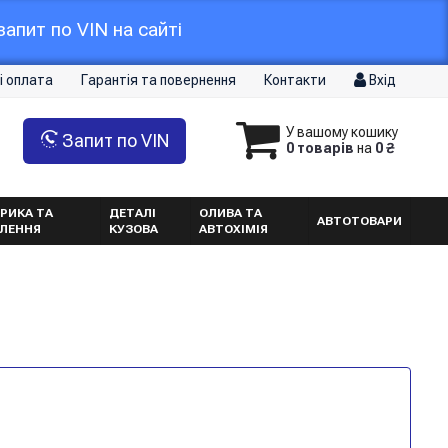
апит по VIN на сайті
і оплата
Гарантія та повернення
Контакти
Вхід
У вашому кошику
Запит по VIN
0 товарів
на
0 ₴
РИКА ТА
ДЕТАЛІ
ОЛИВА ТА
АВТОТОВАРИ
ТЛЕННЯ
КУЗОВА
АВТОХІМІЯ