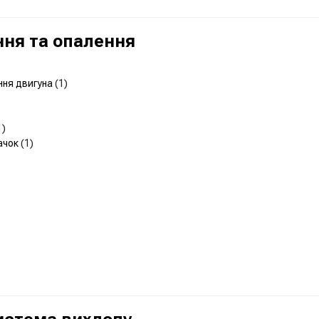
ня та опалення
ння двигуна
(1)
1)
ачок
(1)