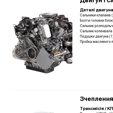
Двигун і 
Деталі двигун
Сальники клапанів
(
Болти головки блок
Сальник розподіль
Сальник коленвала
Подушки двигуна
(1
Пробка масляного 
Зчеплення 
Трансмісія / К