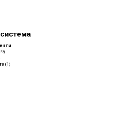
 система
менти
19)
)
рта
(1)