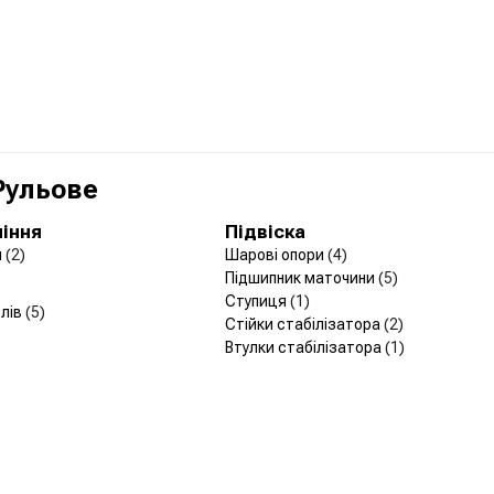
 Рульове
ління
Підвіска
и
(2)
Шарові опори
(4)
Підшипник маточини
(5)
Ступиця
(1)
лів
(5)
Стійки стабілізатора
(2)
Втулки стабілізатора
(1)