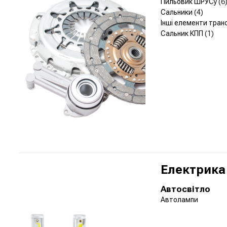
Пильовик ШРУСу
(6
Сальники
(4)
Інші елементи тран
Сальник КПП
(1)
Електрика
Автосвітло
Автолампи