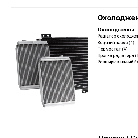
Охолоджен
Охолодження
Радіатор охолодже
Водяний насос
(4)
Термостат
(4)
Пропка радіатора
(
Розширювальний б