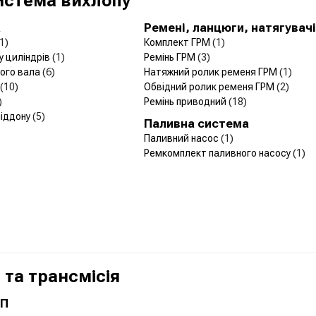
Система вихлопу
а
Ремені, ланцюги, натягувачі
1)
Комплект ГРМ
(1)
у циліндрів
(1)
Ремінь ГРМ
(3)
чого вала
(6)
Натяжний ролик ременя ГРМ
(1)
(10)
Обвідний ролик ременя ГРМ
(2)
)
Ремінь приводний
(18)
піддону
(5)
Паливна система
Паливний насос
(1)
Ремкомплект паливного насосу
(1)
та трансмісія
ПП