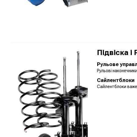
Підвіска і
Рульове управ
Рульові наконечник
Сайлентблоки
Сайлентблоки важе