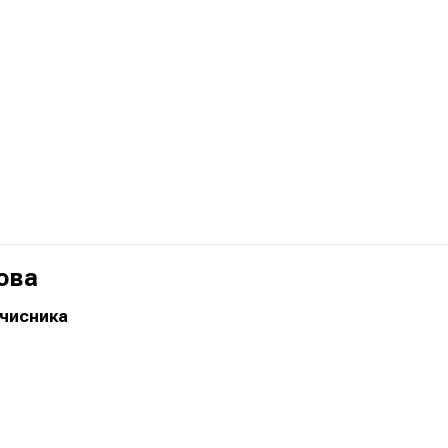
ова
чисника