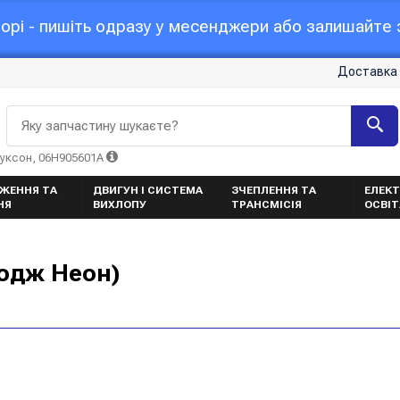
орі - пишіть одразу у месенджери або залишайте з
Доставка 
Яку запчастину шукаєте?
Туксон, 06H905601A
ЖЕННЯ ТА
ДВИГУН І СИСТЕМА
ЗЧЕПЛЕННЯ ТА
ЕЛЕКТ
НЯ
ВИХЛОПУ
ТРАНСМІСІЯ
ОСВІ
одж Неон)