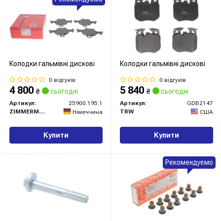
Колодки гальмівні дискові
Колодки гальмівні дискові
0 відгуків
0 відгуків
4 800
5 840
₴
сьогодні
₴
сьогодні
Артикул:
25900.195.1
Артикул:
GDB2147
ZIMMERMANN
TRW
Німеччина
США
Купити
Купити
Рекомендуємо