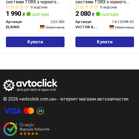
системи TORX з чорного
системи TORX з чорного
металу
металу
0 відгуків
0 відгуків
1 990
2 080
₴
сьогодні
₴
сьогодні
Артикул:
233.380
Артикул:
14-10398-02
ELRING
VICTOR REINZ
Німеччина
Німеччина
Купити
Купити
© 2026 «avtoclick.com.ua» - інтернет магазин автозапчастин