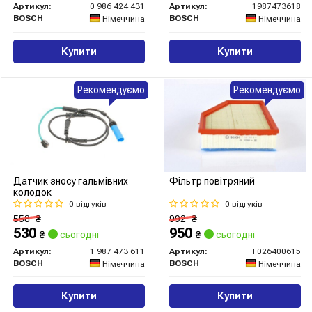
Артикул:
0 986 424 431
Артикул:
1987473618
BOSCH
BOSCH
Німеччина
Німеччина
Купити
Купити
Рекомендуємо
Рекомендуємо
Датчик зносу гальмівних
Фільтр повітряний
колодок
0 відгуків
0 відгуків
558
₴
992
₴
530
950
₴
сьогодні
₴
сьогодні
Артикул:
1 987 473 611
Артикул:
F026400615
BOSCH
BOSCH
Німеччина
Німеччина
Купити
Купити