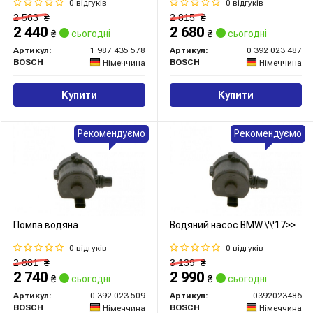
0 відгуків
0 відгуків
2 563
₴
2 815
₴
2 440
2 680
₴
сьогодні
₴
сьогодні
Артикул:
1 987 435 578
Артикул:
0 392 023 487
BOSCH
BOSCH
Німеччина
Німеччина
Купити
Купити
Рекомендуємо
Рекомендуємо
Помпа водяна
Водяний насос BMW \'\'17>>
0 відгуків
0 відгуків
2 881
₴
3 139
₴
2 740
2 990
₴
сьогодні
₴
сьогодні
Артикул:
0 392 023 509
Артикул:
0392023486
BOSCH
BOSCH
Німеччина
Німеччина