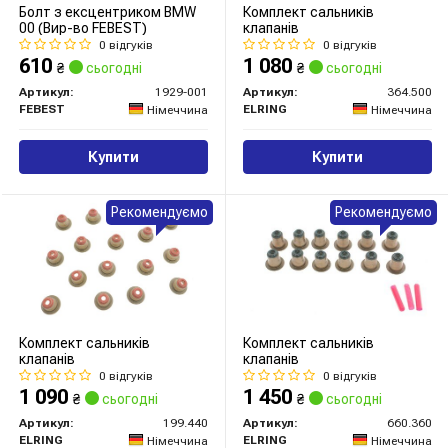
Болт з ексцентриком BMW
Комплект сальників
00 (Вир-во FEBEST)
клапанів
0 відгуків
0 відгуків
610
1 080
₴
сьогодні
₴
сьогодні
Артикул:
1929-001
Артикул:
364.500
FEBEST
ELRING
Німеччина
Німеччина
Купити
Купити
Рекомендуємо
Рекомендуємо
Комплект сальників
Комплект сальників
клапанів
клапанів
0 відгуків
0 відгуків
1 090
1 450
₴
сьогодні
₴
сьогодні
Артикул:
199.440
Артикул:
660.360
ELRING
ELRING
Німеччина
Німеччина