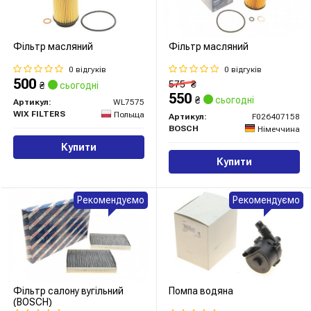
Фільтр масляний
Фільтр масляний
0 відгуків
0 відгуків
500
575
₴
₴
сьогодні
550
₴
сьогодні
Артикул:
WL7575
WIX FILTERS
Польща
Артикул:
F026407158
BOSCH
Німеччина
Купити
Купити
Рекомендуємо
Рекомендуємо
Фільтр салону вугільний
Помпа водяна
(BOSCH)