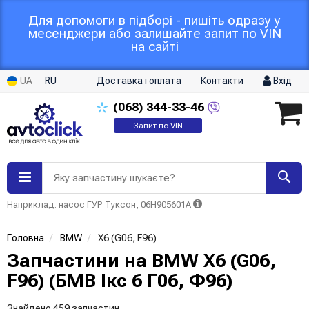
Для допомоги в підборі - пишіть одразу у
месенджери або залишайте запит по VIN
на сайті
UA
RU
Доставка і оплата
Контакти
Вхід
(068)
344-33-46
Запит по VIN
Яку запчастину шукаєте?
Наприклад: насос ГУР Туксон, 06H905601A
Головна
BMW
X6 (G06, F96)
Запчастини на BMW X6 (G06,
F96) (БМВ Ікс 6 Г06, Ф96)
Знайдено 459 запчастин