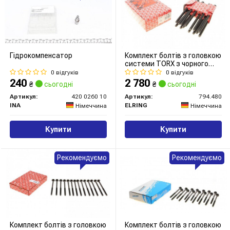
Гідрокомпенсатор
Комплект болтів з головкою
системи TORX з чорного
металу
0 відгуків
0 відгуків
240
2 780
₴
сьогодні
₴
сьогодні
Артикул:
420 0260 10
Артикул:
794.480
INA
ELRING
Німеччина
Німеччина
Купити
Купити
Рекомендуємо
Рекомендуємо
Комплект болтів з головкою
Комплект болтів з головкою