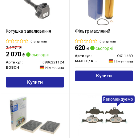
Котушка запалювання
Фільтр масляний
0 відгуків
0 відгуків
620
2 177
₴
₴
сьогодні
2 070
₴
сьогодні
Артикул:
OX1146D
MAHLE / KNECHT
Німеччина
Артикул:
0986221124
BOSCH
Німеччина
Купити
Купити
Рекомендуємо