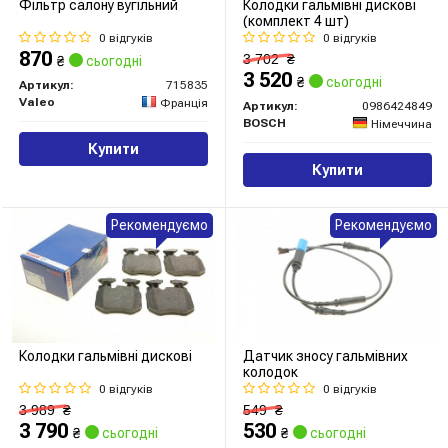
Фільтр салону вугільний
Колодки гальмівні дискові
(комплект 4 шт)
0 відгуків
0 відгуків
870
3 702
₴
₴
сьогодні
3 520
₴
сьогодні
Артикул:
715835
Valeo
Франція
Артикул:
0986424849
BOSCH
Німеччина
Купити
Купити
Рекомендуємо
Рекомендуємо
Колодки гальмівні дискові
Датчик зносу гальмівних
колодок
0 відгуків
0 відгуків
3 989
₴
549
₴
3 790
530
₴
сьогодні
₴
сьогодні