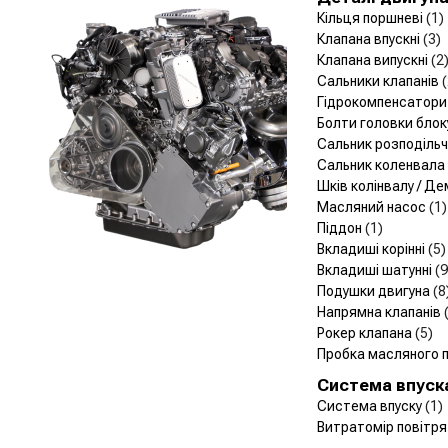
Кільця поршневі
(1)
Клапана впускні
(3)
Клапана випускні
(2
Сальники клапанів
Гідрокомпенсатор
Болти головки блок
Сальник розподіль
Сальник коленвала
Шків колінвалу / Д
Масляний насос
(1)
Піддон
(1)
Вкладиші корінні
(5)
Вкладиші шатунні
(9
Подушки двигуна
(8
Напрямна клапанів
Рокер клапана
(5)
Пробка масляного 
Система впуск
Система впуску
(1)
Витратомір повітр