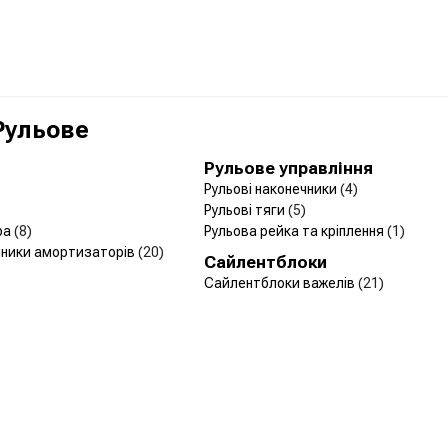
 Рульове
Рульове управління
Рульові наконечники
(4)
Рульові тяги
(5)
ра
(8)
Рульова рейка та кріплення
(1)
йники амортизаторів
(20)
Сайлентблоки
Сайлентблоки важелів
(21)