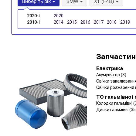
Виберіть рік
BMW
X1 (F48)
2020-і
2020
2010-і
2014
2015
2016
2017
2018
2019
Запчастин
Електрика
Акумулятор
(8)
Свічки запалюванн
Свічки розжарення
ТО гальмівної
Колодки гальмівні
(
Диски гальмівні
(35