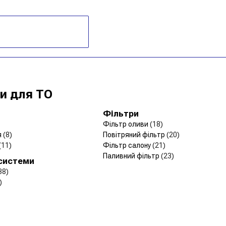
и для ТО
Фільтри
Фільтр оливи
(18)
я
(8)
Повітряний фільтр
(20)
(11)
Фільтр салону
(21)
Паливний фільтр
(23)
 системи
38)
)