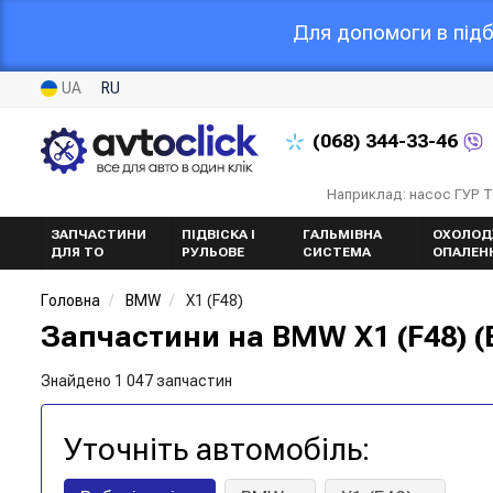
Для допомоги в підб
UA
RU
(068)
344-33-46
Наприклад: насос ГУР 
ЗАПЧАСТИНИ
ПІДВІСКА І
ГАЛЬМІВНА
ОХОЛОД
ДЛЯ ТО
РУЛЬОВЕ
СИСТЕМА
ОПАЛЕН
Головна
BMW
X1 (F48)
Запчастини на BMW X1 (F48) (Б
Знайдено 1 047 запчастин
Уточніть автомобіль: