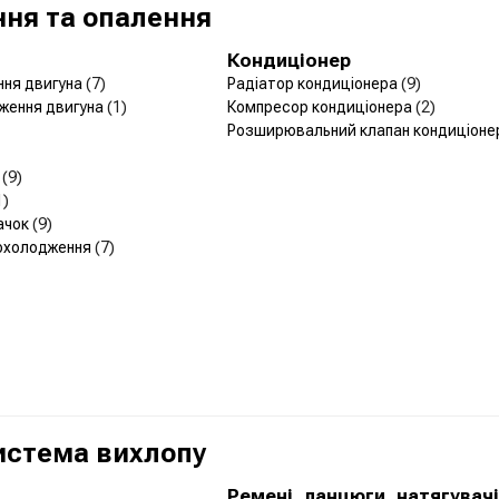
ня та опалення
Кондиціонер
ння двигуна
(7)
Радіатор кондиціонера
(9)
ження двигуна
(1)
Компресор кондиціонера
(2)
Розширювальний клапан кондиціон
р
(9)
1)
ачок
(9)
 охолодження
(7)
Система вихлопу
а
Ремені, ланцюги, натягувачі