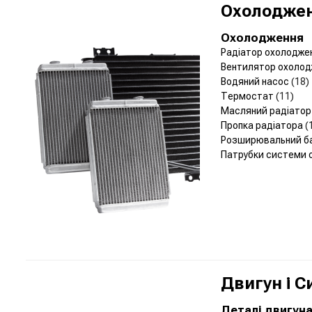
Охолоджен
Охолодження
Радіатор охолодже
Вентилятор охолод
Водяний насос
(18)
Термостат
(11)
Масляний радіато
Пропка радіатора
(
Розширювальний б
Патрубки системи
Двигун і 
Деталі двигун