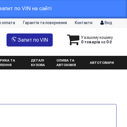
апит по VIN на сайті
і оплата
Гарантія та повернення
Контакти
Вхід
У вашому кошику
Запит по VIN
0 товарів
на
0 ₴
РИКА ТА
ДЕТАЛІ
ОЛИВА ТА
АВТОТОВАРИ
ТЛЕННЯ
КУЗОВА
АВТОХІМІЯ