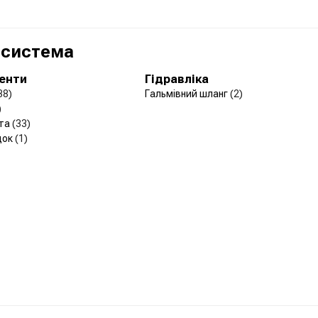
 система
менти
Гідравліка
38)
Гальмівний шланг
(2)
)
рта
(33)
док
(1)