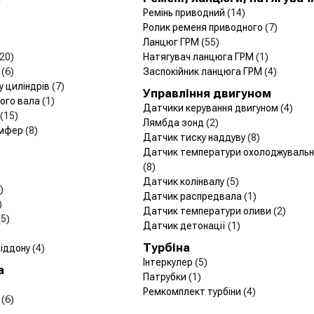
Ремінь приводний
(14)
Ролик ременя приводного
(7)
)
Ланцюг ГРМ
(55)
(20)
Натягувач ланцюга ГРМ
(1)
и
(6)
Заспокійник ланцюга ГРМ
(4)
у циліндрів
(7)
Управління двигуном
чого вала
(1)
Датчики керування двигуном
(4)
(15)
Лямбда зонд
(2)
емфер
(8)
Датчик тиску наддуву
(8)
Датчик температури охолоджувально
(8)
Датчик колінвалу
(5)
)
Датчик распредвала
(1)
)
Датчик температури оливи
(2)
(5)
Датчик детонації
(1)
Турбіна
піддону
(4)
Інтеркулер
(5)
а
Патрубки
(1)
Ремкомплект турбіни
(4)
я
(6)