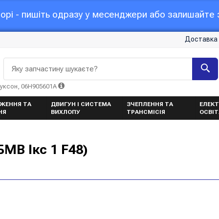
орі - пишіть одразу у месенджери або залишайте з
Доставка 
Яку запчастину шукаєте?
Туксон, 06H905601A
ЖЕННЯ ТА
ДВИГУН І СИСТЕМА
ЗЧЕПЛЕННЯ ТА
ЕЛЕКТ
НЯ
ВИХЛОПУ
ТРАНСМІСІЯ
ОСВІ
МВ Ікс 1 F48)