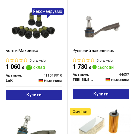
Рекомендуємо
Болти Маховика
Рульовий наконечник
0 відгуків
0 відгуків
1 060
1 730
₴
склад
₴
сьогодні
Артикул:
44657
Артикул:
411019910
FEBI BILSTEIN
Німеччина
LuK
Німеччина
Купити
Купити
Оригінал