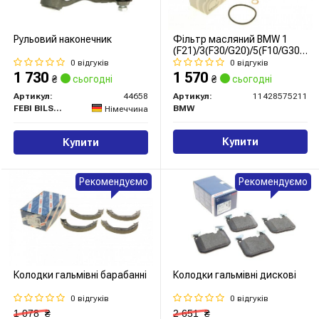
Рульовий наконечник
Фільтр масляний BMW 1
(F21)/3(F30/G20)/5(F10/G30)/7
12- (B37/B38/B47/B48)
0 відгуків
0 відгуків
1 730
1 570
₴
сьогодні
₴
сьогодні
Артикул:
44658
Артикул:
11428575211
FEBI BILSTEIN
BMW
Німеччина
Купити
Купити
Рекомендуємо
Рекомендуємо
Колодки гальмівні барабанні
Колодки гальмівні дискові
0 відгуків
0 відгуків
1 078
₴
2 651
₴