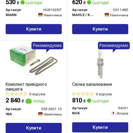
530
620
₴
сьогодні
₴
сьогодні
Артикул:
HU816ZKIT
Артикул:
OX1146D
MANN
MAHLE / KNECHT
Німеччина
Німеччина
Купити
Купити
Рекомендуємо
Рекомендуємо
Комплект привідного
Свічка запалювання
ланцюга
0 відгуків
0 відгуків
2 840
810
₴
склад
₴
сьогодні
Артикул:
94201
Артикул:
558 0051 10
NGK
Японія
INA
Німеччина
Купити
Купити