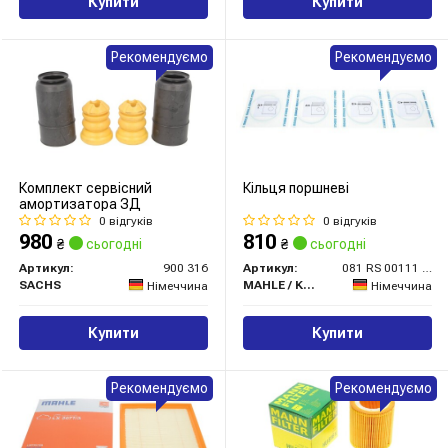
Купити
Купити
Рекомендуємо
Рекомендуємо
Комплект сервісний
Кільця поршневі
амортизатора ЗД
0 відгуків
0 відгуків
980
810
₴
сьогодні
₴
сьогодні
Артикул:
900 316
Артикул:
081 RS 00111 0N0
SACHS
MAHLE / KNECHT
Німеччина
Німеччина
Купити
Купити
Рекомендуємо
Рекомендуємо