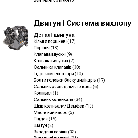
Двигун і Система вихлопу
Деталі двигуна
Кільця поршневі
(17)
Поршня
(18)
Клапана впускні
(9)
Клапана випускні
(7)
Сальники клапанів
(30)
Гідрокомпенсатори
(10)
Болти головки блоку циліндрів
(17)
Сальник розподільчого вала
(6)
Колінвал
(1)
Сальник коленвала
(34)
Шків колінвалу / Демфер
(13)
Масляний насос
(5)
Піддон
(15)
Шатун
(2)
Вкладиші корінні
(33)