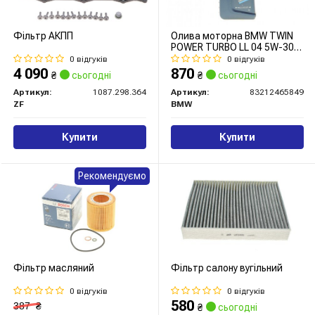
Фільтр АКПП
Олива моторна BMW TWIN
POWER TURBO LL 04 5W-30
1л
0 відгуків
0 відгуків
4 090
870
₴
сьогодні
₴
сьогодні
Артикул:
1087.298.364
Артикул:
83212465849
ZF
BMW
Купити
Купити
Рекомендуємо
Фільтр масляний
Фільтр салону вугільний
0 відгуків
0 відгуків
580
387
₴
₴
сьогодні