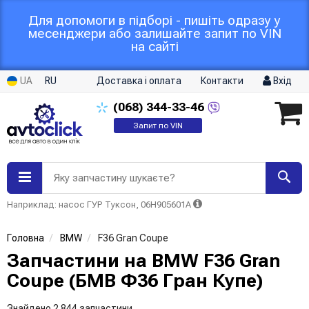
Для допомоги в підборі - пишіть одразу у
месенджери або залишайте запит по VIN
на сайті
UA
RU
Доставка і оплата
Контакти
Вхід
(068)
344-33-46
Запит по VIN
Яку запчастину шукаєте?
Наприклад: насос ГУР Туксон, 06H905601A
Головна
BMW
F36 Gran Coupe
Запчастини на BMW F36 Gran
Coupe (БМВ Ф36 Гран Купе)
Знайдено 2 844 запчастини