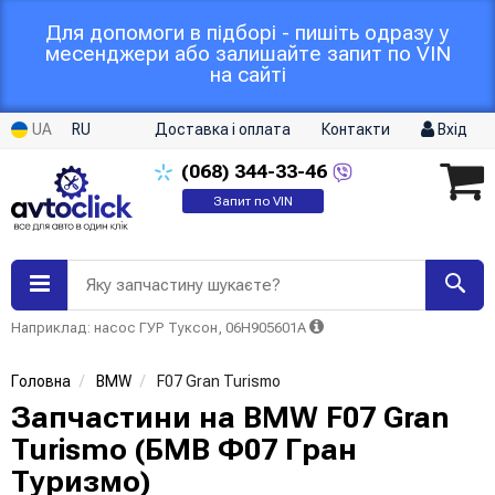
Для допомоги в підборі - пишіть одразу у
месенджери або залишайте запит по VIN
на сайті
UA
RU
Доставка і оплата
Контакти
Вхід
(068)
344-33-46
Запит по VIN
Яку запчастину шукаєте?
Наприклад: насос ГУР Туксон, 06H905601A
Головна
BMW
F07 Gran Turismo
Запчастини на BMW F07 Gran
Turismo (БМВ Ф07 Гран
Туризмо)