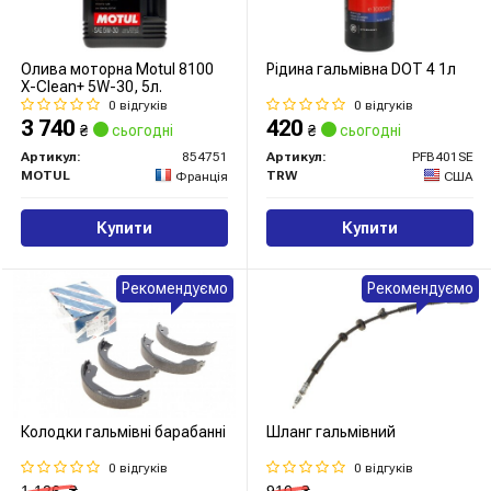
Олива моторна Motul 8100
Рідина гальмівна DOT 4 1л
X-Clean+ 5W-30, 5л.
0 відгуків
0 відгуків
3 740
420
₴
сьогодні
₴
сьогодні
Артикул:
854751
Артикул:
PFB401SE
MOTUL
TRW
Франція
США
Купити
Купити
Рекомендуємо
Рекомендуємо
Колодки гальмівні барабанні
Шланг гальмівний
0 відгуків
0 відгуків
1 126
₴
910
₴