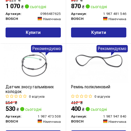
1 070
870
₴
сьогодні
₴
сьогодні
Артикул:
0986487625
Артикул:
1 987 481 546
BOSCH
BOSCH
Німеччина
Німеччина
Купити
Купити
Рекомендуємо
Рекомендуємо
Датчик зносу гальмівних
Ремінь поліклиновий
колодок
0 відгуків
0 відгуків
554
₴
412
₴
530
400
₴
сьогодні
₴
сьогодні
Артикул:
1 987 473 508
Артикул:
1 987 947 840
BOSCH
BOSCH
Німеччина
Німеччина