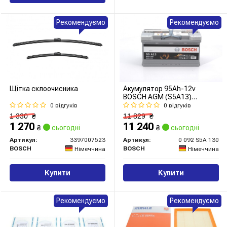
Рекомендуємо
Рекомендуємо
Щітка склоочисника
Акумулятор 95Ah-12v
BOSCH AGM (S5A13)
(353x175x190),R,EN850
0 відгуків
0 відгуків
1 330
₴
11 829
₴
1 270
11 240
₴
сьогодні
₴
сьогодні
Артикул:
3397007523
Артикул:
0 092 S5A 130
BOSCH
BOSCH
Німеччина
Німеччина
Купити
Купити
Рекомендуємо
Рекомендуємо