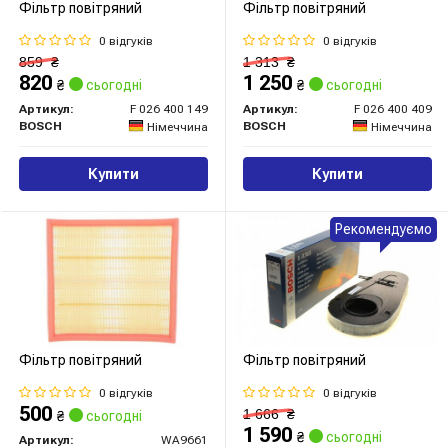
Фільтр повітряний
Фільтр повітряний
0 відгуків
0 відгуків
859
₴
1 313
₴
820
1 250
₴
сьогодні
₴
сьогодні
Артикул:
F 026 400 149
Артикул:
F 026 400 409
BOSCH
BOSCH
Німеччина
Німеччина
Купити
Купити
Рекомендуємо
Фільтр повітряний
Фільтр повітряний
0 відгуків
0 відгуків
500
1 666
₴
₴
сьогодні
1 590
₴
сьогодні
Артикул:
WA9661