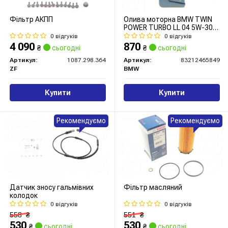
Фільтр АКПП
Олива моторна BMW TWIN
POWER TURBO LL 04 5W-30
1л
0 відгуків
0 відгуків
4 090
870
₴
сьогодні
₴
сьогодні
Артикул:
1087.298.364
Артикул:
83212465849
ZF
BMW
Купити
Купити
Рекомендуємо
Рекомендуємо
Датчик зносу гальмівних
Фільтр масляний
колодок
0 відгуків
0 відгуків
558
₴
551
₴
530
530
₴
сьогодні
₴
сьогодні