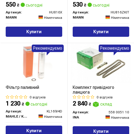
550
530
₴
сьогодні
₴
сьогодні
Артикул:
HU816X
Артикул:
HU816ZKIT
MANN
MANN
Німеччина
Німеччина
Купити
Купити
Рекомендуємо
Рекомендуємо
Фільтр паливний
Комплект привідного
ланцюга
0 відгуків
0 відгуків
1 230
2 840
₴
сьогодні
₴
склад
Артикул:
KL169/4D
Артикул:
558 0051 10
MAHLE / KNECHT
Німеччина
INA
Німеччина
Купити
Купити