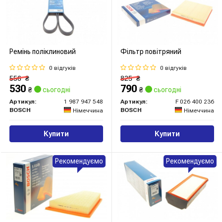
Ремінь поліклиновий
Фільтр повітряний
0 відгуків
0 відгуків
556
₴
825
₴
530
790
₴
сьогодні
₴
сьогодні
Артикул:
1 987 947 548
Артикул:
F 026 400 236
BOSCH
BOSCH
Німеччина
Німеччина
Купити
Купити
Рекомендуємо
Рекомендуємо