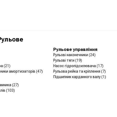
 Рульове
Рульове управління
Рульові наконечники
(24)
Рульові тяги
(19)
ра
(21)
Насос гідропідсилювача
(17)
йники амортизаторів
(47)
Рульова рейка та кріплення
(7)
Підшипник карданного валу
(1)
амника
(27)
лів
(103)