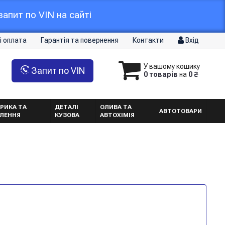
апит по VIN на сайті
і оплата
Гарантія та повернення
Контакти
Вхід
У вашому кошику
Запит по VIN
0 товарів
на
0 ₴
РИКА ТА
ДЕТАЛІ
ОЛИВА ТА
АВТОТОВАРИ
ТЛЕННЯ
КУЗОВА
АВТОХІМІЯ