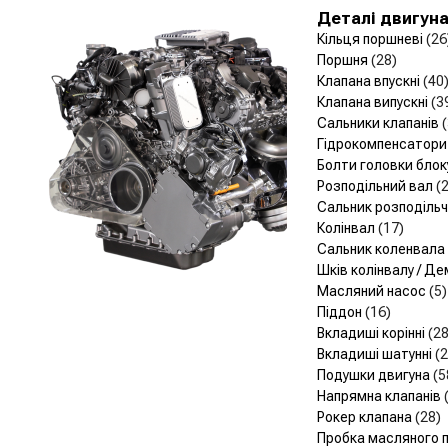
Деталі двигун
Кільця поршневі
(26
Поршня
(28)
Клапана впускні
(40
Клапана випускні
(3
Сальники клапанів
Гідрокомпенсатор
Болти головки блок
Розподільний вал
(
Сальник розподіль
Колінвал
(17)
Сальник коленвала
Шків колінвалу / Д
Масляний насос
(5)
Піддон
(16)
Вкладиші корінні
(28
Вкладиші шатунні
(2
Подушки двигуна
(5
Напрямна клапанів
Рокер клапана
(28)
Пробка масляного 