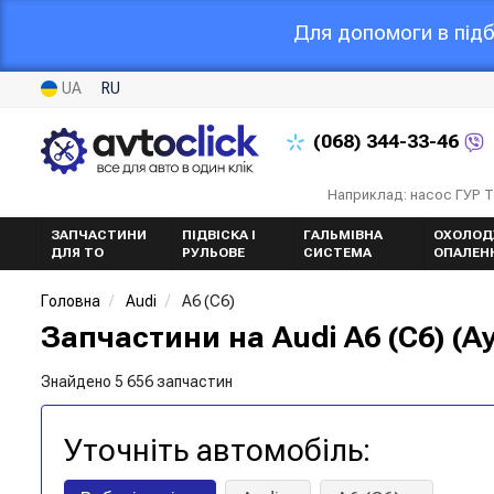
Для допомоги в підб
UA
RU
(068)
344-33-46
Наприклад: насос ГУР 
ЗАПЧАСТИНИ
ПІДВІСКА І
ГАЛЬМІВНА
ОХОЛОД
ДЛЯ ТО
РУЛЬОВЕ
СИСТЕМА
ОПАЛЕН
Головна
Audi
A6 (C6)
Запчастини на Audi A6 (C6) (Ау
Знайдено 5 656 запчастин
Уточніть автомобіль: