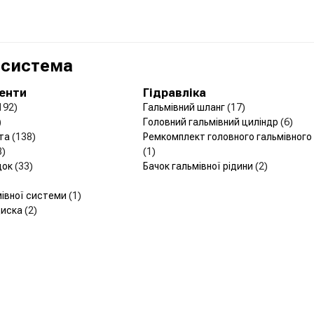
 система
менти
Гідравліка
192)
Гальмівний шланг
(17)
)
Головний гальмівний циліндр
(6)
рта
(138)
Ремкомплект головного гальмівного
8)
(1)
док
(33)
Бачок гальмівної рідини
(2)
мівної системи
(1)
диска
(2)