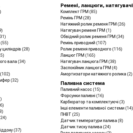
а
Ремені, ланцюги, натягувачі
)
Комплект ГРМ
(85)
Ремінь ГРМ
(28)
)
Натяжний ролик ременя ГРМ
(26)
9)
Натягувач ременя ГРМ
(1)
(31)
Обвідний ролик ременя ГРМ
(34)
и
(55)
Ремінь приводний
(107)
у циліндрів
(28)
Ролик ременя приводного
(116)
25)
Ланцюг ГРМ
(165)
чого вала
(34)
Натягувач ланцюга ГРМ
(38)
Заспокійник ланцюга ГРМ
(4)
(102)
Амортизатори натяжного ролика
(2)
емфер
(32)
Паливна система
Паливний насос
(15)
Форсунки паливні
(16)
)
Карбюратор та комплектуючі
(3)
6)
Інші елементи паливної системи
(14)
8)
ПНВТ
(25)
(24)
Датчик температури палива
(8)
Датчик тиску палива
(24)
піддону
(37)
Реле паливного насосу
(3)