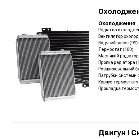
Охолоджен
Охолодження
Радіатор охолодже
Вентилятор охолод
Водяний насос
(99)
Термостат
(100)
Масляний радіато
Пропка радіатора
(
Розширювальний б
Патрубки системи
Корпус термостату
Прокладка термос
Двигун і 