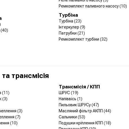
Ремкомплект паливного насосу
(10)
Турбіна
а
Турбіна
(23)
)
Інтеркулер
(9)
я
(40)
Патрубки
(21)
Ремкомплект турбіни
(32)
та трансмісія
Трансмісія / КПП
я
(11)
ШРУС
(19)
ик
(3)
Напіввісь
(1)
Пильовик ШРУСу
(47)
зчеплення
(3)
Масляний фільтр АКПП
(44)
чеплення
(7)
Сальники
(53)
лення
(10)
Подушки кріплення КПП
(18)
Прокладки КПП
(10)