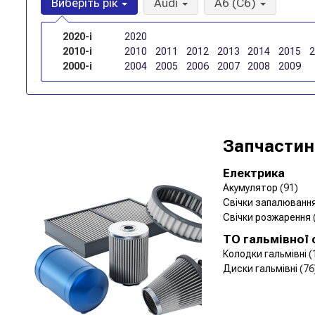
Виберіть рік
Audi
A6 (C6)
2020-і
2020
2010-і
2010
2011
2012
2013
2014
2015
2000-і
2004
2005
2006
2007
2008
2009
Запчастин
Електрика
Акумулятор
(91)
Свічки запалюванн
Свічки розжарення
ТО гальмівної
Колодки гальмівні
(
Диски гальмівні
(76