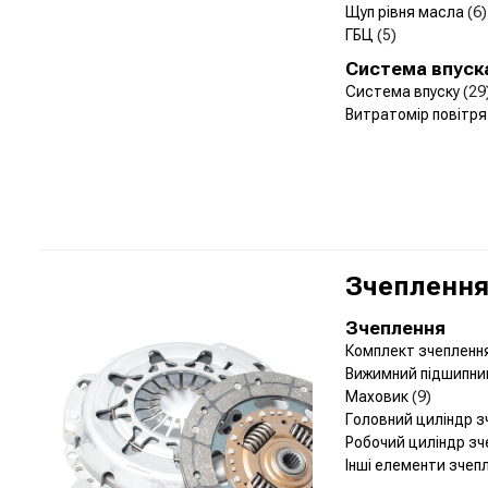
Щуп рівня масла
(6)
ГБЦ
(5)
Система впуск
Система впуску
(29
Витратомір повітр
Зчеплення 
Зчеплення
Комплект зчепленн
Вижимний підшипн
Маховик
(9)
Головний циліндр 
Робочий циліндр з
Інші елементи зчеп