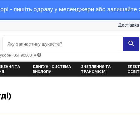
орі - пишіть одразу у месенджери або залишайте з
Доставка 
Яку запчастину шукаєте?
Туксон, 06H905601A
ЖЕННЯ ТА
ДВИГУН І СИСТЕМА
ЗЧЕПЛЕННЯ ТА
ЕЛЕКТ
НЯ
ВИХЛОПУ
ТРАНСМІСІЯ
ОСВІ
ді)