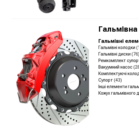
Гальмівна
Гальмівні еле
Гальмівні колодки
(
Гальмівні диски
(76
Ремкомплект супо
Вакуумний насос
(2
Комплектуючі коло
Супорт
(43)
Інші елементи галь
Кожух гальмівного 