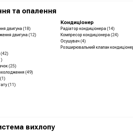
ня та опалення
Кондиціонер
ння двигуна
(18)
Радіатор кондиціонера
(14)
ження двигуна
(12)
Компресор кондиціонера
(24)
Осушувач
(4)
Розширювальний клапан кондиціон
р
(42)
1)
ачок
(25)
 охолодження
(49)
(1)
тату
(11)
Система вихлопу