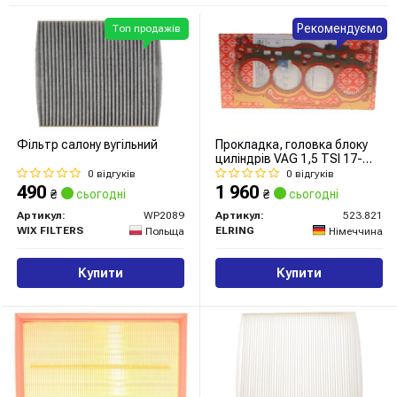
Рекомендуємо
Топ продажів
Фільтр салону вугільний
Прокладка, головка блоку
циліндрів VAG 1,5 TSI 17-
(вир-во Elring)
0 відгуків
0 відгуків
490
1 960
₴
сьогодні
₴
сьогодні
Артикул:
WP2089
Артикул:
523.821
WIX FILTERS
ELRING
Польща
Німеччина
Купити
Купити