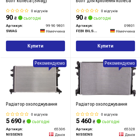
Болт колеса (Swag)
Болт для кріплення колеса
0 відгуків
0 відгуків
90
90
₴
сьогодні
₴
сьогодні
Артикул:
99 90 9801
Артикул:
09801
SWAG
FEBI BILSTEIN
Німеччина
Німеччина
Купити
Купити
Рекомендуємо
Рекомендуємо
Радіатор охолоджування
Радіатор охолоджування
0 відгуків
0 відгуків
5 690
5 460
₴
сьогодні
₴
сьогодні
Артикул:
65306
Артикул:
65328
NISSENS
NISSENS
Данія
Данія