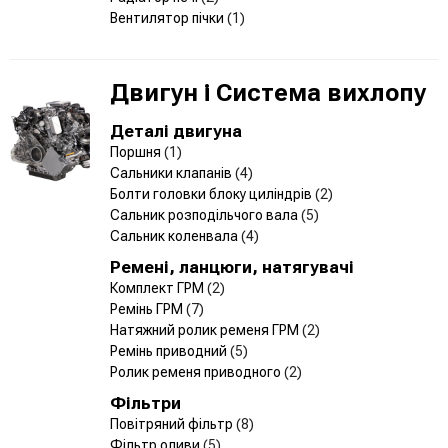
Вентилятор пічки
(1)
Двигун і Система вихлопу
Деталі двигуна
Поршня
(1)
Сальники клапанів
(4)
Болти головки блоку циліндрів
(2)
Сальник розподільчого вала
(5)
Сальник коленвала
(4)
Ремені, ланцюги, натягувачі
Комплект ГРМ
(2)
Ремінь ГРМ
(7)
Натяжний ролик ременя ГРМ
(2)
Ремінь приводний
(5)
Ролик ременя приводного
(2)
Фільтри
Повітряний фільтр
(8)
Фільтр оливи
(5)