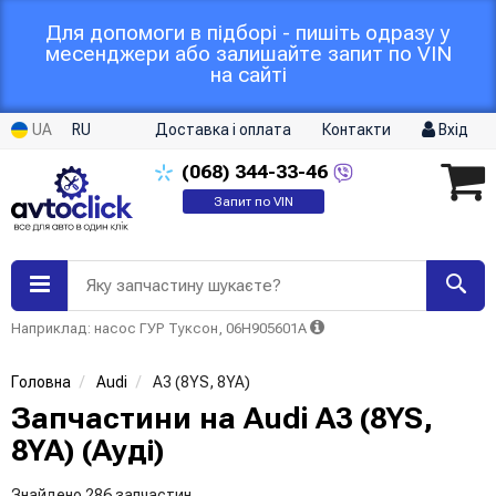
Для допомоги в підборі - пишіть одразу у
месенджери або залишайте запит по VIN
на сайті
UA
RU
Доставка і оплата
Контакти
Вхід
(068)
344-33-46
Запит по VIN
Яку запчастину шукаєте?
Наприклад: насос ГУР Туксон, 06H905601A
Головна
Audi
A3 (8YS, 8YA)
Запчастини на Audi A3 (8YS,
8YA) (Ауді)
Знайдено 286 запчастин