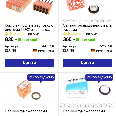
Комплект болтів з головкою
Сальник розподільчого вала
системи TORX з чорного
гумовий
металу
0 відгуків
0 відгуків
830
360
₴
сьогодні
₴
сьогодні
Артикул:
445.910
Артикул:
523.650
ELRING
ELRING
Німеччина
Німеччина
Купити
Купити
Рекомендуємо
Рекомендуємо
Сальник гумометалевий
Сальник гумометалевий