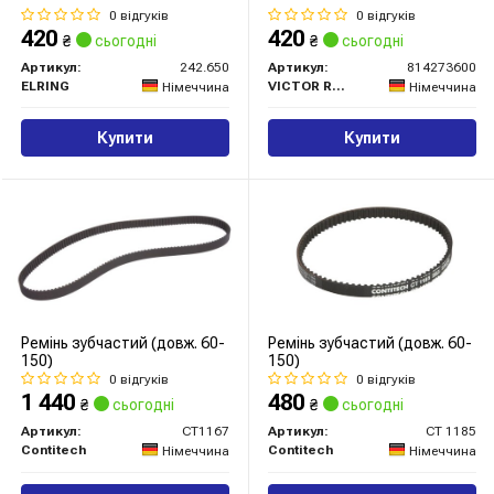
0 відгуків
0 відгуків
420
420
₴
сьогодні
₴
сьогодні
Артикул:
242.650
Артикул:
814273600
ELRING
VICTOR REINZ
Німеччина
Німеччина
Купити
Купити
Ремінь зубчастий (довж. 60-
Ремінь зубчастий (довж. 60-
150)
150)
0 відгуків
0 відгуків
1 440
480
₴
сьогодні
₴
сьогодні
Артикул:
CT1167
Артикул:
CT 1185
Contitech
Contitech
Німеччина
Німеччина