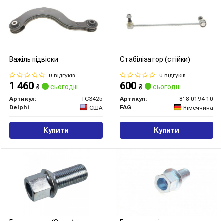
Важіль підвіски
Стабілізатор (стійки)
0 відгуків
0 відгуків
1 460
600
₴
сьогодні
₴
сьогодні
Артикул:
TC3425
Артикул:
818 0194 10
Delphi
FAG
США
Німеччина
Купити
Купити