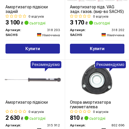
Амортизатор підвіски
Амортизатор підв. VAG
задній
задн. газов. (вир-во SACHS)
0 відгуків
0 відгуків
3 100
3 170
₴
сьогодні
₴
сьогодні
Артикул:
318 203
Артикул:
318 202
SACHS
SACHS
Німеччина
Німеччина
Купити
Купити
Рекомендуємо
Рекомендуємо
Амортизатор підвіски
Опора амортизатора
гумометалева
0 відгуків
0 відгуків
2 630
810
₴
сьогодні
₴
сьогодні
Артикул:
315 912
Артикул:
802 696